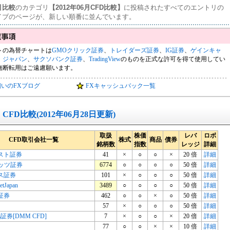
引比較
のカテゴリ
【2012年06月CFD比較】
に投稿されたすべてのエントリの
イブのページが、新しい順番に並んでいます。
トの為替チャートは
GMOクリック証券
、
トレイダーズ証券
、
IG証券
、
ゲインキャ
・ジャパン
、
サクソバンク証券
、
TradingView
のものを正式な許可を得て使用してい
無断転用はご遠慮願います。
飼いのFXブログ
FXキャッシュバック一覧
CFD比較(2012年06月28日更新)
取扱
株価
レバ
ロボ
CFD取引会社一覧
株式
商品
債券
銘柄数
指数
レッジ
詳細
スト証券
41
×
○
○
×
20 倍
詳細
ケッツ証券
6774
○
○
○
○
50 倍
詳細
ス証券
101
×
○
○
○
50 倍
詳細
tJapan
3489
○
○
○
○
50 倍
詳細
証券
462
○
○
×
○
50 倍
詳細
57
×
○
○
○
50 倍
詳細
m証券[DMM CFD]
7
×
○
○
×
20 倍
詳細
77
○
○
×
×
10 倍
詳細