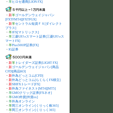
・
羊
ヒロセ通商[LION FX]
・
新
羊
ゴールデンウェイジャパン
[FXTFMT4][FXTFGX]
・
新
羊
セントラル短資ＦＸ[ダイレクト
プラス]
・
羊
JFX[マトリックス]
・
羊
三菱UFJ eスマート証券[三菱UFJ eス
マートFX]
・
羊
Plus500JP証券[FX]
・
IG証券
・
新
羊
トレイダーズ証券[LIGHT FX]
・
新
ゴールデンウェイジャパン[商品
CFD][商品KO]
・
新
外為どっとコム[CFD]
・
新
外為どっとコム[らくらくFX積立]
・
新
SBIFXトレード[FX]
・
新
外為ファイネスト[MT4][MT5]
・
羊
GMOクリック証券[FXネオ]
・
羊
GMO外貨[外貨ex]
・
羊
外為オンライン
・
羊
岡三オンライン[くりっく株365]
・
羊
岡三オンライン[くりっく365]