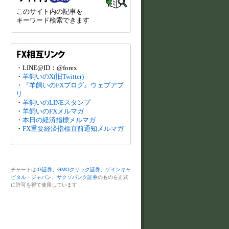
このサイト内の記事を
キーワード検索できます
・LINE@ID：@forex
・
羊飼いのX(旧Twitter)
・
『羊飼いのFXブログ』ウェブアプ
リ
・
羊飼いのLINEスタンプ
・
羊飼いのFXメルマガ
・
本日の経済指標メルマガ
・
FX重要経済指標直前通知メルマガ
チャートは
IG証券
、
GMOクリック証券
、
ゲインキャ
ピタル・ジャパン
、
サクソバンク証券
のものを正式
に許可を得て使用しています