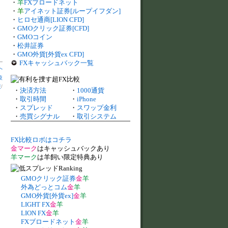
・
羊
FXブロードネット
・
羊
アイネット証券[ループイフダン]
・
ヒロセ通商[LION CFD]
・
GMOクリック証券[CFD]
・
GMOコイン
・
松井証券
・
GMO外貨[外貨ex CFD]
FXキャッシュバック一覧
へ
較
較
/
・
決済方法
・
1000通貨
・
取引時間
・
iPhone
・
スプレッド
・
スワップ金利
・
売買シグナル
・
取引システム
FX比較ロボはコチラ
金マーク
はキャッシュバックあり
羊マーク
は羊飼い限定特典あり
GMOクリック証券
金
羊
外為どっとコム
金
羊
GMO外貨[外貨ex]
金
羊
LIGHT FX
金
羊
LION FX
金
羊
FXブロードネット
金
羊