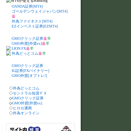
OANDA証券[MT4]
ゴールデンウェイジャパン[MT4]
金
外為ファイネスト[MT4]
EZインベスト証券[EZMT4]
GMOクリック証券
金
羊
GMO外貨[外貨ex]
金
羊
LION FX
金
羊
外為どっとコム
金
羊
GMOクリック証券
IG証券[FXバイナリー]
GMO外貨[オプトレ!]
◇
外為どっとコム
◇
セントラル短資ＦＸ
◇
GMOクリック証券
◇
GMO外貨[外貨ex]
◇
ヒロセ通商
◇
外為オンライン