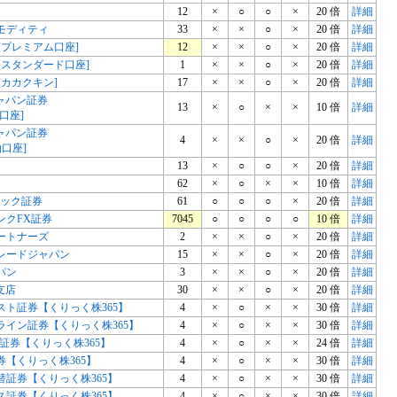
12
×
○
○
×
20 倍
詳細
モディティ
33
×
×
○
×
20 倍
詳細
FX[プレミアム口座]
12
×
×
○
×
20 倍
詳細
FX[スタンダード口座]
1
×
×
○
×
20 倍
詳細
FX[カカクキン]
17
×
×
○
×
20 倍
詳細
ジャパン証券
13
×
○
×
×
10 倍
詳細
口座]
ジャパン証券
4
×
×
○
×
20 倍
詳細
油口座]
13
×
○
○
×
20 倍
詳細
62
×
○
×
×
10 倍
詳細
リック証券
61
○
○
○
×
20 倍
詳細
ンクFX証券
7045
○
○
○
○
10 倍
詳細
ートナーズ
2
×
×
○
×
20 倍
詳細
レードジャパン
15
×
×
○
×
20 倍
詳細
パン
3
×
×
○
×
20 倍
詳細
支店
30
×
×
○
×
20 倍
詳細
スト証券【くりっく株365】
4
×
○
×
×
30 倍
詳細
ライン証券【くりっく株365】
4
×
○
×
×
30 倍
詳細
証券【くりっく株365】
4
×
○
×
×
24 倍
詳細
券【くりっく株365】
4
×
○
×
×
30 倍
詳細
替証券【くりっく株365】
4
×
○
×
×
30 倍
詳細
ス証券【くりっく株365】
4
×
○
×
×
30 倍
詳細