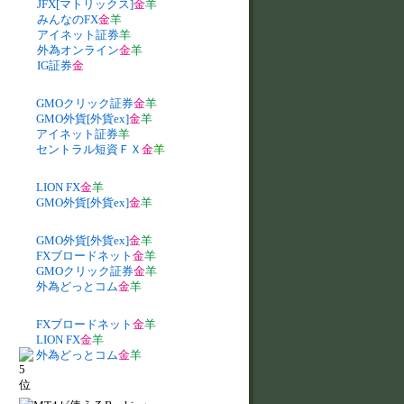
JFX[マトリックス]
金
羊
みんなのFX
金
羊
アイネット証券
羊
外為オンライン
金
羊
IG証券
金
GMOクリック証券
金
羊
GMO外貨[外貨ex]
金
羊
アイネット証券
羊
セントラル短資ＦＸ
金
羊
LION FX
金
羊
GMO外貨[外貨ex]
金
羊
GMO外貨[外貨ex]
金
羊
FXブロードネット
金
羊
GMOクリック証券
金
羊
外為どっとコム
金
羊
FXブロードネット
金
羊
LION FX
金
羊
外為どっとコム
金
羊