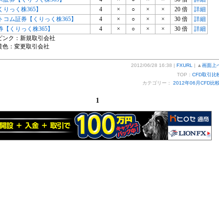
くりっく株365】
4
×
○
×
×
20 倍
詳細
トコム証券【くりっく株365】
4
×
○
×
×
30 倍
詳細
券【くりっく株365】
4
×
○
×
×
30 倍
詳細
ピンク：新規取引会社
黄色：変更取引会社
2012/06/28 16:38 |
FXURL
| ▲
画面上
TOP：
CFD取引比
カテゴリー：
2012年06月CFD比
1