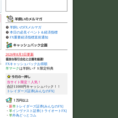
羊飼いのFXメルマガ
本日の必見イベント＆経済指標
FX重要経済指標直前通知
2026年8月3日更新
FXキャッシュバックお得順
羊マーク
は羊飼いＦＸ限定特典
当サイト限定！人気！
合計11000円キャッシュバック！！
トレイダーズ証券[みんなのFX]
・
新
羊
トレイダーズ証券[みんなのFX]
・
羊
インヴァスト証券[トライオートFX]
・
羊
外為どっとコム