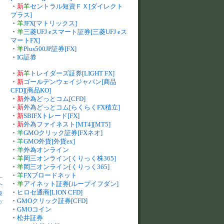
・
新
羊
セントラル短資ＦＸ[ダイレクト
プラス]
・
羊
JFX[マトリックス]
・
羊
三菱UFJ eスマート証券[三菱UFJ eス
マートFX]
・
羊
Plus500JP証券[FX]
・
IG証券
・
新
羊
トレイダーズ証券[LIGHT FX]
・
新
ゴールデンウェイジャパン[商品
CFD][商品KO]
・
新
外為どっとコム[CFD]
・
新
外為どっとコム[らくらくFX積立]
・
新
SBIFXトレード[FX]
・
新
外為ファイネスト[MT4][MT5]
・
羊
GMOクリック証券[FXネオ]
・
羊
GMO外貨[外貨ex]
・
羊
外為オンライン
・
羊
岡三オンライン[くりっく株365]
・
羊
岡三オンライン[くりっく365]
・
羊
FXブロードネット
・
羊
アイネット証券[ループイフダン]
へ
・
ヒロセ通商[LION CFD]
較
・
GMOクリック証券[CFD]
較
/
・
GMOコイン
・
松井証券