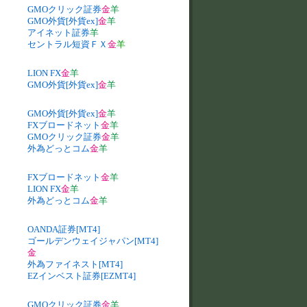
GMOクリック証券
金
羊
GMO外貨[外貨ex]
金
羊
アイネット証券
羊
セントラル短資ＦＸ
金
羊
LION FX
金
羊
GMO外貨[外貨ex]
金
羊
GMO外貨[外貨ex]
金
羊
FXブロードネット
金
羊
GMOクリック証券
金
羊
外為どっとコム
金
羊
FXブロードネット
金
羊
LION FX
金
羊
外為どっとコム
金
羊
OANDA証券[MT4]
ゴールデンウェイジャパン[MT4]
金
外為ファイネスト[MT4]
EZインベスト証券[EZMT4]
GMOクリック証券
金
羊