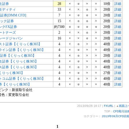
モ証券
28
×
○
×
×
10倍
詳細
モディティ
33
×
×
○
×
20倍
詳細
m証券[DMM CFD]
7
×
○
○
×
20倍
詳細
リック証券
15
×
○
○
×
20倍
詳細
ンクFX証券
約7500
○
○
○
○
20倍
詳細
ートナーズ
2
×
×
○
×
20倍
詳細
レードジャパン
16
×
×
○
×
20倍
詳細
スト証券【くりっく株365】
4
×
○
×
×
40倍
詳細
ライン証券【くりっく株365】
4
×
○
×
×
40倍
詳細
証券【くりっく株365】
4
×
○
×
×
20倍
詳細
モ証券【くりっく株365】
4
×
○
×
×
40倍
詳細
ス証券【くりっく株365】
4
×
○
×
×
40倍
詳細
くりっく株365】
4
×
○
×
×
27倍
詳細
トコム証券【くりっく株365】
4
×
○
×
×
40倍
詳細
券【くりっく株365】
4
×
○
×
×
40倍
詳細
ピンク：新規取引会社
黄色：変更取引会社
2013/09/26 16:17 |
FXURL
| ▲
画面上
TOP：
CFD取引比
カテゴリー：
2013年09月CFD比
1