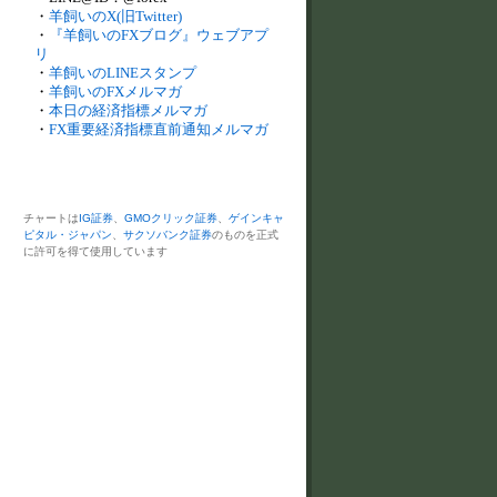
・
羊飼いのX(旧Twitter)
・
『羊飼いのFXブログ』ウェブアプ
リ
・
羊飼いのLINEスタンプ
・
羊飼いのFXメルマガ
・
本日の経済指標メルマガ
・
FX重要経済指標直前通知メルマガ
チャートは
IG証券
、
GMOクリック証券
、
ゲインキャ
ピタル・ジャパン
、
サクソバンク証券
のものを正式
に許可を得て使用しています