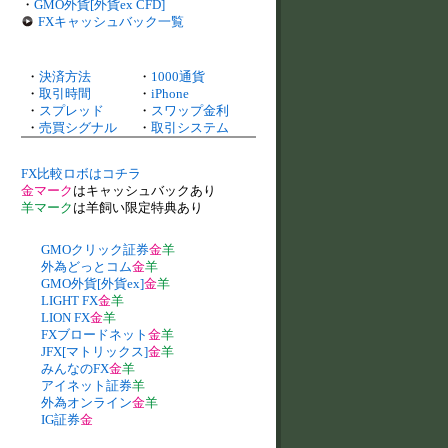
・
GMO外貨[外貨ex CFD]
FXキャッシュバック一覧
・
決済方法
・
1000通貨
・
取引時間
・
iPhone
・
スプレッド
・
スワップ金利
・
売買シグナル
・
取引システム
FX比較ロボはコチラ
金マーク
はキャッシュバックあり
羊マーク
は羊飼い限定特典あり
GMOクリック証券
金
羊
外為どっとコム
金
羊
GMO外貨[外貨ex]
金
羊
LIGHT FX
金
羊
LION FX
金
羊
FXブロードネット
金
羊
JFX[マトリックス]
金
羊
みんなのFX
金
羊
アイネット証券
羊
外為オンライン
金
羊
IG証券
金