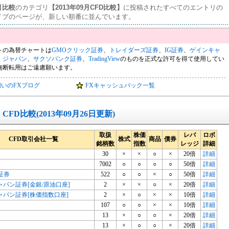
引比較
のカテゴリ
【2013年09月CFD比較】
に投稿されたすべてのエントリの
イブのページが、新しい順番に並んでいます。
トの為替チャートは
GMOクリック証券
、
トレイダーズ証券
、
IG証券
、
ゲインキャ
・ジャパン
、
サクソバンク証券
、
TradingView
のものを正式な許可を得て使用してい
無断転用はご遠慮願います。
飼いのFXブログ
FXキャッシュバック一覧
CFD比較(2013年09月26日更新)
取扱
株価
レバ
ロボ
CFD取引会社一覧
株式
商品
債券
銘柄数
指数
レッジ
詳細
30
×
×
○
×
20倍
詳細
7002
○
○
○
○
50倍
詳細
証券
522
○
○
×
○
50倍
詳細
ャパン証券[金銀/原油口座]
2
×
×
○
×
20倍
詳細
ャパン証券[株価指数口座]
2
×
○
×
×
10倍
詳細
107
○
○
×
×
10倍
詳細
13
×
○
○
×
20倍
詳細
13
×
○
○
×
20倍
詳細