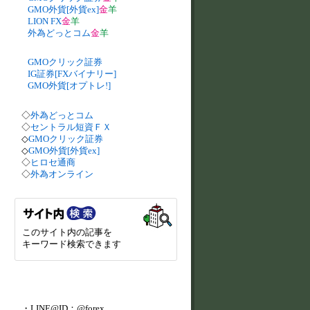
GMO外貨[外貨ex]
金
羊
LION FX
金
羊
外為どっとコム
金
羊
GMOクリック証券
IG証券[FXバイナリー]
GMO外貨[オプトレ!]
◇
外為どっとコム
◇
セントラル短資ＦＸ
◇
GMOクリック証券
◇
GMO外貨[外貨ex]
◇
ヒロセ通商
◇
外為オンライン
このサイト内の記事を
キーワード検索できます
・LINE@ID：@forex