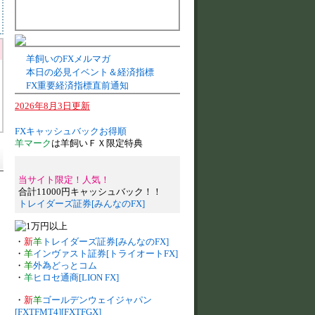
羊飼いのFXメルマガ
本日の必見イベント＆経済指標
FX重要経済指標直前通知
2026年8月3日更新
FXキャッシュバックお得順
羊マーク
は羊飼いＦＸ限定特典
当サイト限定！人気！
合計11000円キャッシュバック！！
トレイダーズ証券[みんなのFX]
・
新
羊
トレイダーズ証券[みんなのFX]
・
羊
インヴァスト証券[トライオートFX]
・
羊
外為どっとコム
・
羊
ヒロセ通商[LION FX]
・
新
羊
ゴールデンウェイジャパン
[FXTFMT4][FXTFGX]