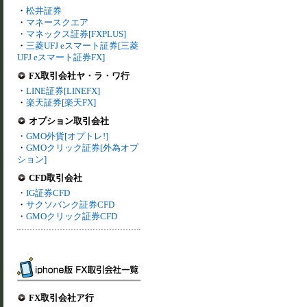
・
松井証券
・
マネースクエア
・
マネックス証券[FXPLUS]
・
三菱UFJ eスマート証券[三菱
UFJ eスマート証券FX]
FX取引会社ヤ・ラ・ワ行
・
LINE証券[LINEFX]
・
楽天証券[楽天FX]
オプション取引会社
・
GMO外貨[オプトレ!]
・
GMOクリック証券[外為オプ
ション]
CFD取引会社
・
IG証券CFD
・
サクソバンク証券CFD
・
GMOクリック証券CFD
FX取引会社ア行