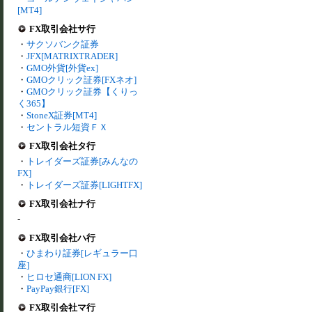
[MT4]
FX取引会社サ行
・
サクソバンク証券
・
JFX[MATRIXTRADER]
・
GMO外貨[外貨ex]
・
GMOクリック証券[FXネオ]
・
GMOクリック証券【くりっ
く365】
・
StoneX証券[MT4]
・
セントラル短資ＦＸ
FX取引会社タ行
・
トレイダーズ証券[みんなの
FX]
・
トレイダーズ証券[LIGHTFX]
FX取引会社ナ行
-
FX取引会社ハ行
・
ひまわり証券[レギュラー口
座]
・
ヒロセ通商[LION FX]
・
PayPay銀行[FX]
FX取引会社マ行