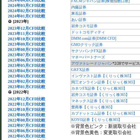
2024年04月CFD比較
FXCMジャパン証券[株価指数口座]
2024年03月CFD比較
内藤証券
2024年02月CFD比較
東岳証券
2024年01月CFD比較
あい証券
[2023年]
岩井コスモ証券
2023年12月CFD比較
ドットコモディティ
2023年11月CFD比較
DMM.com証券[DMM CFD]
2023年10月CFD比較
2023年09月CFD比較
GMOクリック証券
2023年08月CFD比較
サクソバンクFX証券
2023年07月CFD比較
マネーパートナーズ
2023年06月CFD比較
アヴァトレードジャパン
*2/28でサービ
2023年05月CFD比較
GKFX証券
2023年04月CFD比較
2023年03月CFD比較
インヴァスト証券【くりっく株365】
2023年02月CFD比較
岡三オンライン証券【くりっく株365】
2023年01月CFD比較
カネツFX証券【くりっく株365】
[2022年]
岩井コスモ証券【くりっく株365】
2022年12月CFD比較
マネックス証券【くりっく株365】
2022年11月CFD比較
豊商事【くりっく株365】
2022年10月CFD比較
カブドットコム証券【くりっく株365】
2022年09月CFD比較
KOYO証券【くりっく株365】
2022年08月CFD比較
2022年07月CFD比較
※背景色ピンク：新規取引会社
2022年06月CFD比較
※背景色黄色：変更取引会社
2022年05月CFD比較