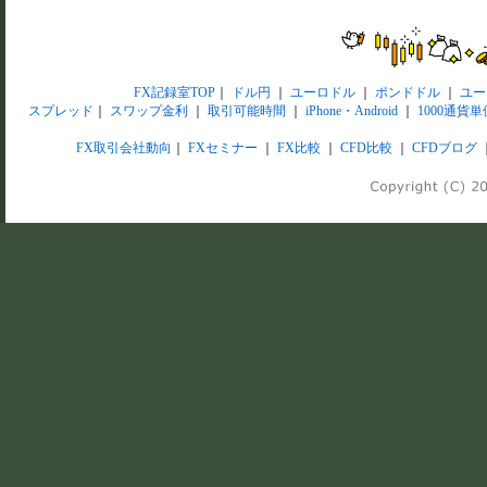
FX記録室TOP
｜
ドル円
｜
ユーロドル
｜
ポンドドル
｜
ユー
スプレッド
｜
スワップ金利
｜
取引可能時間
｜
iPhone・Android
｜
1000通貨単
FX取引会社動向
｜
FXセミナー
｜
FX比較
｜
CFD比較
｜
CFDブログ