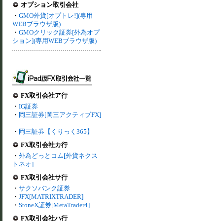
オプション取引会社
・
GMO外貨[オプトレ!](専用
WEBブラウザ版)
・
GMOクリック証券[外為オプ
ション](専用WEBブラウザ版)
FX取引会社ア行
・
IG証券
・
岡三証券[岡三アクティブFX]
・
岡三証券【くりっく365】
FX取引会社カ行
・
外為どっとコム[外貨ネクス
トネオ]
FX取引会社サ行
・
サクソバンク証券
・
JFX[MATRIXTRADER]
・
StoneX証券[MetaTrader4]
FX取引会社ハ行