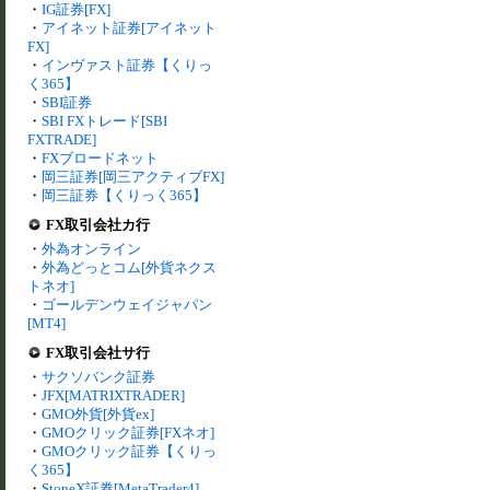
・
IG証券[FX]
・
アイネット証券[アイネット
FX]
・
インヴァスト証券【くりっ
く365】
・
SBI証券
・
SBI FXトレード[SBI
FXTRADE]
・
FXブロードネット
・
岡三証券[岡三アクティブFX]
・
岡三証券【くりっく365】
FX取引会社カ行
・
外為オンライン
・
外為どっとコム[外貨ネクス
トネオ]
・
ゴールデンウェイジャパン
[MT4]
FX取引会社サ行
・
サクソバンク証券
・
JFX[MATRIXTRADER]
・
GMO外貨[外貨ex]
・
GMOクリック証券[FXネオ]
・
GMOクリック証券【くりっ
く365】
・
StoneX証券[MetaTrader4]