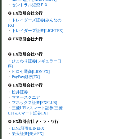
・
セントラル短資ＦＸ
FX取引会社タ行
・
トレイダーズ証券[みんなの
FX]
・
トレイダーズ証券[LIGHTFX]
FX取引会社ナ行
-
FX取引会社ハ行
・
ひまわり証券[レギュラー口
座]
・
ヒロセ通商[LION FX]
・
PayPay銀行[FX]
FX取引会社マ行
・
松井証券
・
マネースクエア
・
マネックス証券[FXPLUS]
・
三菱UFJ eスマート証券[三菱
UFJ eスマート証券FX]
FX取引会社ヤ・ラ・ワ行
・
LINE証券[LINEFX]
・
楽天証券[楽天FX]