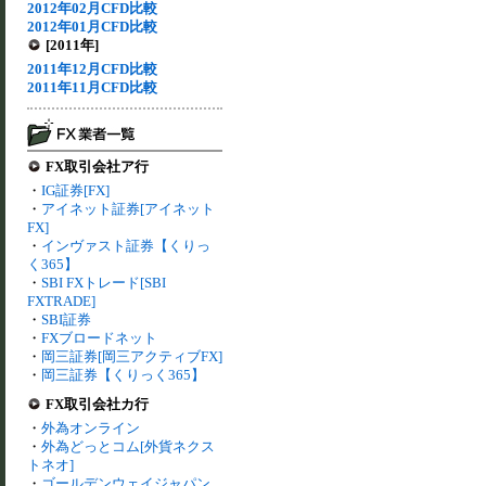
2012年02月CFD比較
2012年01月CFD比較
[2011年]
2011年12月CFD比較
2011年11月CFD比較
FX取引会社ア行
・
IG証券[FX]
・
アイネット証券[アイネット
FX]
・
インヴァスト証券【くりっ
く365】
・
SBI FXトレード[SBI
FXTRADE]
・
SBI証券
・
FXブロードネット
・
岡三証券[岡三アクティブFX]
・
岡三証券【くりっく365】
FX取引会社カ行
・
外為オンライン
・
外為どっとコム[外貨ネクス
トネオ]
・
ゴールデンウェイジャパン