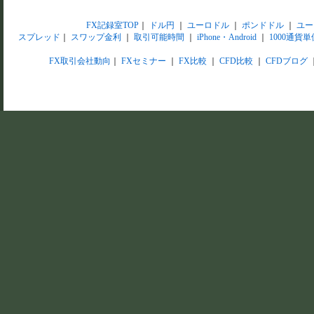
FX記録室TOP
｜
ドル円
｜
ユーロドル
｜
ポンドドル
｜
ユー
スプレッド
｜
スワップ金利
｜
取引可能時間
｜
iPhone・Android
｜
1000通貨単
FX取引会社動向
｜
FXセミナー
｜
FX比較
｜
CFD比較
｜
CFDブログ