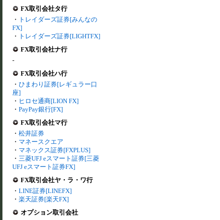
FX取引会社タ行
・
トレイダーズ証券[みんなの
FX]
・
トレイダーズ証券[LIGHTFX]
FX取引会社ナ行
-
FX取引会社ハ行
・
ひまわり証券[レギュラー口
座]
・
ヒロセ通商[LION FX]
・
PayPay銀行[FX]
FX取引会社マ行
・
松井証券
・
マネースクエア
・
マネックス証券[FXPLUS]
・
三菱UFJ eスマート証券[三菱
UFJ eスマート証券FX]
FX取引会社ヤ・ラ・ワ行
・
LINE証券[LINEFX]
・
楽天証券[楽天FX]
オプション取引会社