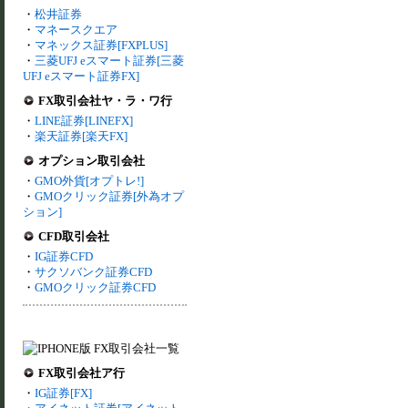
・
松井証券
・
マネースクエア
・
マネックス証券[FXPLUS]
・
三菱UFJ eスマート証券[三菱
UFJ eスマート証券FX]
FX取引会社ヤ・ラ・ワ行
・
LINE証券[LINEFX]
・
楽天証券[楽天FX]
オプション取引会社
・
GMO外貨[オプトレ!]
・
GMOクリック証券[外為オプ
ション]
CFD取引会社
・
IG証券CFD
・
サクソバンク証券CFD
・
GMOクリック証券CFD
FX取引会社ア行
・
IG証券[FX]