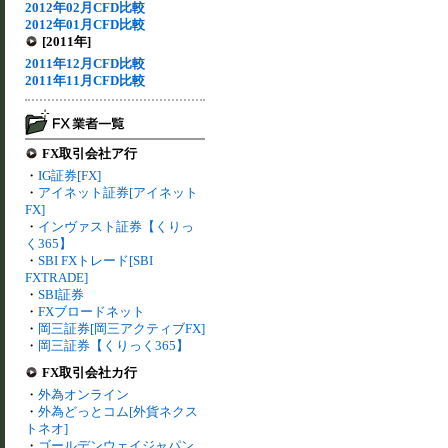
2012年02月CFD比較
2012年01月CFD比較
[2011年]
2011年12月CFD比較
2011年11月CFD比較
FX取引会社ア行
・
IG証券[FX]
・
アイネット証券[アイネット
FX]
・
インヴァスト証券【くりっ
く365】
・
SBI FXトレード[SBI
FXTRADE]
・
SBI証券
・
FXブロードネット
・
岡三証券[岡三アクティブFX]
・
岡三証券【くりっく365】
FX取引会社カ行
・
外為オンライン
・
外為どっとコム[外貨ネクス
トネオ]
・
ゴールデンウェイジャパン