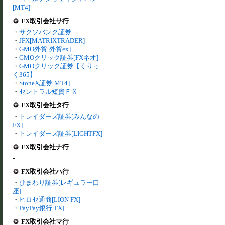
[MT4]
FX取引会社サ行
・
サクソバンク証券
・
JFX[MATRIXTRADER]
・
GMO外貨[外貨ex]
・
GMOクリック証券[FXネオ]
・
GMOクリック証券【くりっ
く365】
・
StoneX証券[MT4]
・
セントラル短資ＦＸ
FX取引会社タ行
・
トレイダーズ証券[みんなの
FX]
・
トレイダーズ証券[LIGHTFX]
FX取引会社ナ行
-
FX取引会社ハ行
・
ひまわり証券[レギュラー口
座]
・
ヒロセ通商[LION FX]
・
PayPay銀行[FX]
FX取引会社マ行