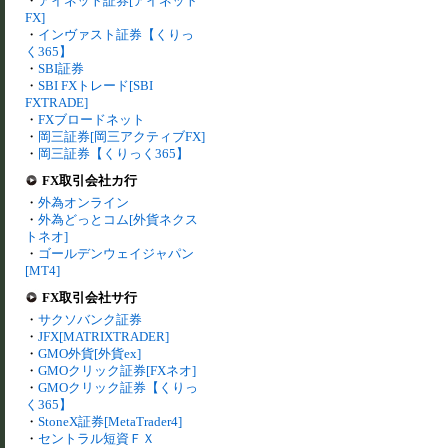
・
アイネット証券[アイネット
FX]
・
インヴァスト証券【くりっ
く365】
・
SBI証券
・
SBI FXトレード[SBI
FXTRADE]
・
FXブロードネット
・
岡三証券[岡三アクティブFX]
・
岡三証券【くりっく365】
FX取引会社カ行
・
外為オンライン
・
外為どっとコム[外貨ネクス
トネオ]
・
ゴールデンウェイジャパン
[MT4]
FX取引会社サ行
・
サクソバンク証券
・
JFX[MATRIXTRADER]
・
GMO外貨[外貨ex]
・
GMOクリック証券[FXネオ]
・
GMOクリック証券【くりっ
く365】
・
StoneX証券[MetaTrader4]
・
セントラル短資ＦＸ