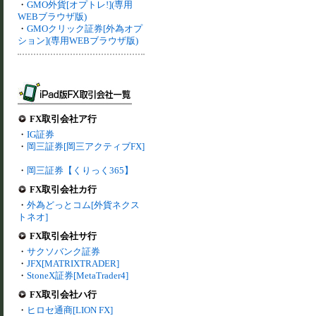
・
GMO外貨[オプトレ!](専用
WEBブラウザ版)
・
GMOクリック証券[外為オプ
ション](専用WEBブラウザ版)
FX取引会社ア行
・
IG証券
・
岡三証券[岡三アクティブFX]
・
岡三証券【くりっく365】
FX取引会社カ行
・
外為どっとコム[外貨ネクス
トネオ]
FX取引会社サ行
・
サクソバンク証券
・
JFX[MATRIXTRADER]
・
StoneX証券[MetaTrader4]
FX取引会社ハ行
・
ヒロセ通商[LION FX]