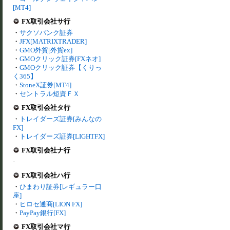
[MT4]
FX取引会社サ行
・
サクソバンク証券
・
JFX[MATRIXTRADER]
・
GMO外貨[外貨ex]
・
GMOクリック証券[FXネオ]
・
GMOクリック証券【くりっ
く365】
・
StoneX証券[MT4]
・
セントラル短資ＦＸ
FX取引会社タ行
・
トレイダーズ証券[みんなの
FX]
・
トレイダーズ証券[LIGHTFX]
FX取引会社ナ行
-
FX取引会社ハ行
・
ひまわり証券[レギュラー口
座]
・
ヒロセ通商[LION FX]
・
PayPay銀行[FX]
FX取引会社マ行