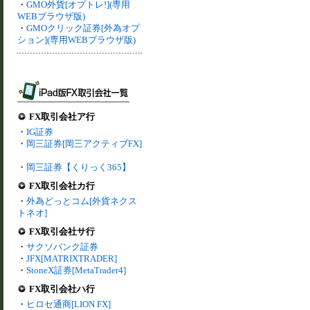
・
GMO外貨[オプトレ!](専用
WEBブラウザ版)
・
GMOクリック証券[外為オプ
ション](専用WEBブラウザ版)
FX取引会社ア行
・
IG証券
・
岡三証券[岡三アクティブFX]
・
岡三証券【くりっく365】
FX取引会社カ行
・
外為どっとコム[外貨ネクス
トネオ]
FX取引会社サ行
・
サクソバンク証券
・
JFX[MATRIXTRADER]
・
StoneX証券[MetaTrader4]
FX取引会社ハ行
・
ヒロセ通商[LION FX]