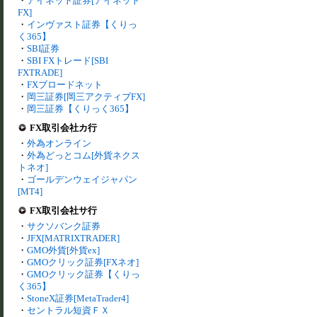
・
アイネット証券[アイネット
FX]
・
インヴァスト証券【くりっ
く365】
・
SBI証券
・
SBI FXトレード[SBI
FXTRADE]
・
FXブロードネット
・
岡三証券[岡三アクティブFX]
・
岡三証券【くりっく365】
FX取引会社カ行
・
外為オンライン
・
外為どっとコム[外貨ネクス
トネオ]
・
ゴールデンウェイジャパン
[MT4]
FX取引会社サ行
・
サクソバンク証券
・
JFX[MATRIXTRADER]
・
GMO外貨[外貨ex]
・
GMOクリック証券[FXネオ]
・
GMOクリック証券【くりっ
く365】
・
StoneX証券[MetaTrader4]
・
セントラル短資ＦＸ