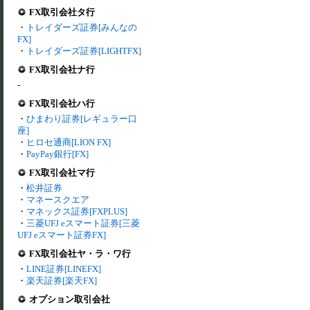
FX取引会社タ行
・
トレイダーズ証券[みんなの
FX]
・
トレイダーズ証券[LIGHTFX]
FX取引会社ナ行
-
FX取引会社ハ行
・
ひまわり証券[レギュラー口
座]
・
ヒロセ通商[LION FX]
・
PayPay銀行[FX]
FX取引会社マ行
・
松井証券
・
マネースクエア
・
マネックス証券[FXPLUS]
・
三菱UFJ eスマート証券[三菱
UFJ eスマート証券FX]
FX取引会社ヤ・ラ・ワ行
・
LINE証券[LINEFX]
・
楽天証券[楽天FX]
オプション取引会社