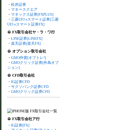
・
松井証券
・
マネースクエア
・
マネックス証券[FXPLUS]
・
三菱UFJ eスマート証券[三菱
UFJ eスマート証券FX]
FX取引会社ヤ・ラ・ワ行
・
LINE証券[LINEFX]
・
楽天証券[楽天FX]
オプション取引会社
・
GMO外貨[オプトレ!]
・
GMOクリック証券[外為オプ
ション]
CFD取引会社
・
IG証券CFD
・
サクソバンク証券CFD
・
GMOクリック証券CFD
FX取引会社ア行
・
IG証券[FX]