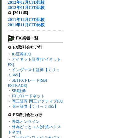
2012年02月CFD比較
2012年01月CFD比較
[2011年]
2011年12月CFD比較
2011年11月CFD比較
FX取引会社ア行
・
IG証券[FX]
・
アイネット証券[アイネット
FX]
・
インヴァスト証券【くりっ
く365】
・
SBI FXトレード[SBI
FXTRADE]
・
SBI証券
・
FXブロードネット
・
岡三証券[岡三アクティブFX]
・
岡三証券【くりっく365】
FX取引会社カ行
・
外為オンライン
・
外為どっとコム[外貨ネクス
トネオ]
・
ゴールデンウェイジャパン