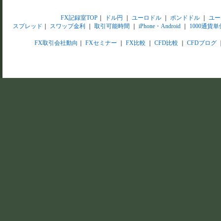
FX記録室TOP
｜
ドル円
｜
ユーロドル
｜
ポンドドル
｜
ユー
スプレッド
｜
スワップ金利
｜
取引可能時間
｜
iPhone・Android
｜
1000通貨単
FX取引会社動向
｜
FXセミナー
｜
FX比較
｜
CFD比較
｜
CFDブログ