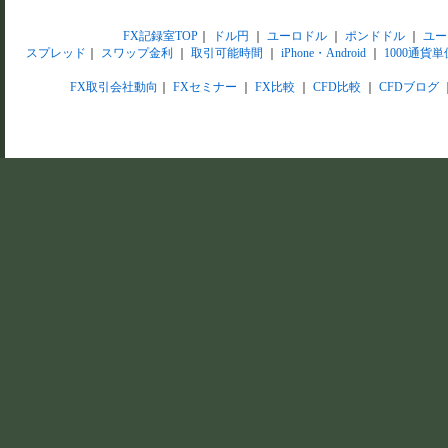
FX記録室TOP
｜
ドル円
｜
ユーロドル
｜
ポンドドル
｜
ユー
スプレッド
｜
スワップ金利
｜
取引可能時間
｜
iPhone・Android
｜
1000通貨単
FX取引会社動向
｜
FXセミナー
｜
FX比較
｜
CFD比較
｜
CFDブログ