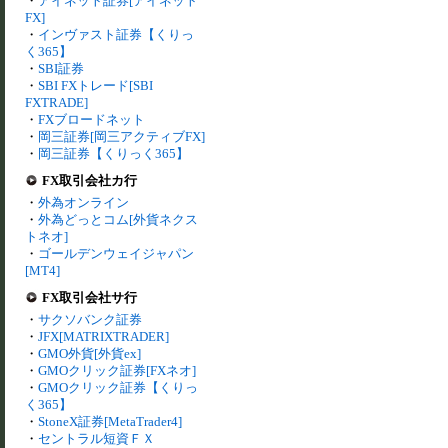
・
アイネット証券[アイネット
FX]
・
インヴァスト証券【くりっ
く365】
・
SBI証券
・
SBI FXトレード[SBI
FXTRADE]
・
FXブロードネット
・
岡三証券[岡三アクティブFX]
・
岡三証券【くりっく365】
FX取引会社カ行
・
外為オンライン
・
外為どっとコム[外貨ネクス
トネオ]
・
ゴールデンウェイジャパン
[MT4]
FX取引会社サ行
・
サクソバンク証券
・
JFX[MATRIXTRADER]
・
GMO外貨[外貨ex]
・
GMOクリック証券[FXネオ]
・
GMOクリック証券【くりっ
く365】
・
StoneX証券[MetaTrader4]
・
セントラル短資ＦＸ