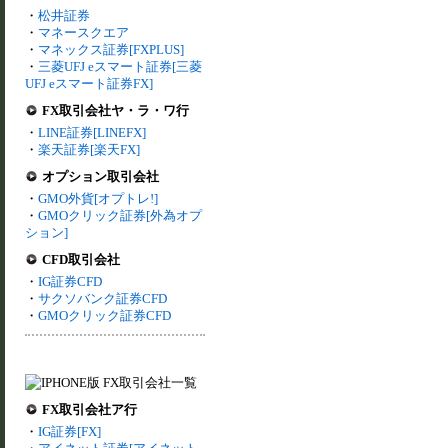
・
松井証券
・
マネースクエア
・
マネックス証券[FXPLUS]
・
三菱UFJ eスマート証券[三菱
UFJ eスマート証券FX]
FX取引会社ヤ・ラ・ワ行
・
LINE証券[LINEFX]
・
楽天証券[楽天FX]
オプション取引会社
・
GMO外貨[オプトレ!]
・
GMOクリック証券[外為オプ
ション]
CFD取引会社
・
IG証券CFD
・
サクソバンク証券CFD
・
GMOクリック証券CFD
FX取引会社ア行
・
IG証券[FX]