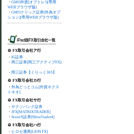
・
GMO外貨[オプトレ!](専用
WEBブラウザ版)
・
GMOクリック証券[外為オプ
ション](専用WEBブラウザ版)
FX取引会社ア行
・
IG証券
・
岡三証券[岡三アクティブFX]
・
岡三証券【くりっく365】
FX取引会社カ行
・
外為どっとコム[外貨ネクス
トネオ]
FX取引会社サ行
・
サクソバンク証券
・
JFX[MATRIXTRADER]
・
StoneX証券[MetaTrader4]
FX取引会社ハ行
・
ヒロセ通商[LION FX]