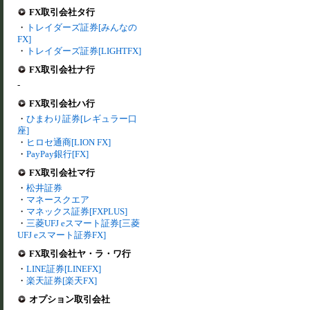
FX取引会社タ行
・
トレイダーズ証券[みんなの
FX]
・
トレイダーズ証券[LIGHTFX]
FX取引会社ナ行
-
FX取引会社ハ行
・
ひまわり証券[レギュラー口
座]
・
ヒロセ通商[LION FX]
・
PayPay銀行[FX]
FX取引会社マ行
・
松井証券
・
マネースクエア
・
マネックス証券[FXPLUS]
・
三菱UFJ eスマート証券[三菱
UFJ eスマート証券FX]
FX取引会社ヤ・ラ・ワ行
・
LINE証券[LINEFX]
・
楽天証券[楽天FX]
オプション取引会社