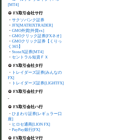
[MT4]
FX取引会社サ行
・
サクソバンク証券
・
JFX[MATRIXTRADER]
・
GMO外貨[外貨ex]
・
GMOクリック証券[FXネオ]
・
GMOクリック証券【くりっ
く365】
・
StoneX証券[MT4]
・
セントラル短資ＦＸ
FX取引会社タ行
・
トレイダーズ証券[みんなの
FX]
・
トレイダーズ証券[LIGHTFX]
FX取引会社ナ行
-
FX取引会社ハ行
・
ひまわり証券[レギュラー口
座]
・
ヒロセ通商[LION FX]
・
PayPay銀行[FX]
FX取引会社マ行