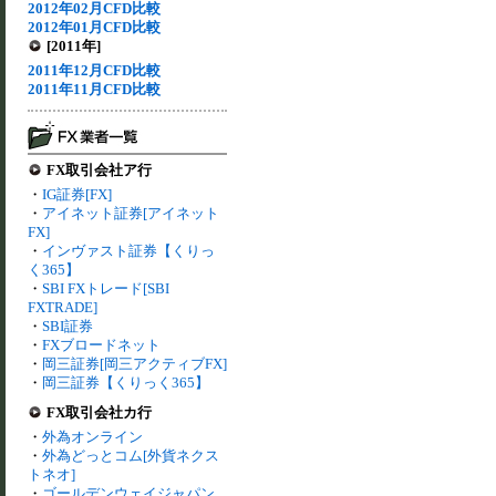
2012年02月CFD比較
2012年01月CFD比較
[2011年]
2011年12月CFD比較
2011年11月CFD比較
FX取引会社ア行
・
IG証券[FX]
・
アイネット証券[アイネット
FX]
・
インヴァスト証券【くりっ
く365】
・
SBI FXトレード[SBI
FXTRADE]
・
SBI証券
・
FXブロードネット
・
岡三証券[岡三アクティブFX]
・
岡三証券【くりっく365】
FX取引会社カ行
・
外為オンライン
・
外為どっとコム[外貨ネクス
トネオ]
・
ゴールデンウェイジャパン