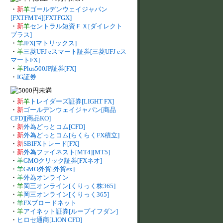
・
新
羊
ゴールデンウェイジャパン
[FXTFMT4][FXTFGX]
・
新
羊
セントラル短資ＦＸ[ダイレクト
プラス]
・
羊
JFX[マトリックス]
・
羊
三菱UFJ eスマート証券[三菱UFJ eス
マートFX]
・
羊
Plus500JP証券[FX]
・
IG証券
・
新
羊
トレイダーズ証券[LIGHT FX]
・
新
ゴールデンウェイジャパン[商品
CFD][商品KO]
・
新
外為どっとコム[CFD]
・
新
外為どっとコム[らくらくFX積立]
・
新
SBIFXトレード[FX]
・
新
外為ファイネスト[MT4][MT5]
・
羊
GMOクリック証券[FXネオ]
・
羊
GMO外貨[外貨ex]
・
羊
外為オンライン
・
羊
岡三オンライン[くりっく株365]
・
羊
岡三オンライン[くりっく365]
・
羊
FXブロードネット
・
羊
アイネット証券[ループイフダン]
・
ヒロセ通商[LION CFD]