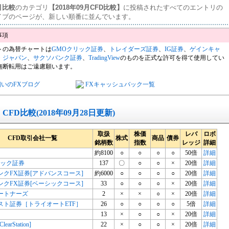
引比較
のカテゴリ
【2018年09月CFD比較】
に投稿されたすべてのエントリの
イブのページが、新しい順番に並んでいます。
トの為替チャートは
GMOクリック証券
、
トレイダーズ証券
、
IG証券
、
ゲインキャ
・ジャパン
、
サクソバンク証券
、
TradingView
のものを正式な許可を得て使用してい
無断転用はご遠慮願います。
飼いのFXブログ
FXキャッシュバック一覧
CFD比較(2018年09月28日更新)
取扱
株価
レバ
ロボ
CFD取引会社一覧
株式
商品
債券
銘柄数
指数
レッジ
詳細
約8100
○
○
○
○
50倍
詳細
リック証券
137
〇
○
○
×
20倍
詳細
ンクFX証券[アドバンスコース]
約6000
○
○
○
○
20倍
詳細
ンクFX証券[ベーシックコース]
33
○
○
○
×
20倍
詳細
ートナーズ
2
×
×
○
×
20倍
詳細
スト証券［トライオートETF］
26
○
○
○
○
5倍
詳細
13
×
○
○
×
20倍
詳細
arStation]
22
×
○
○
×
20倍
詳細