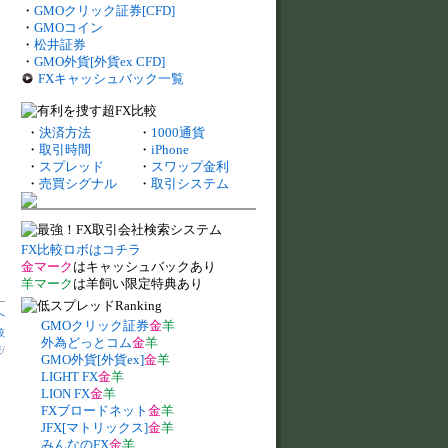
・
GMOクリック証券[CFD]
・
GMOコイン
・
松井証券
・
GMO外貨[外貨ex CFD]
FXキャッシュバック一覧
・
決済方法
・
1000通貨
・
取引時間
・
iPhone
・
スプレッド
・
スワップ金利
・
売買シグナル
・
取引システム
FX比較ロボはコチラ
金マーク
はキャッシュバックあり
羊マーク
は羊飼い限定特典あり
へ
GMOクリック証券
金
羊
較
外為どっとコム
金
羊
較
/
GMO外貨[外貨ex]
金
羊
LIGHT FX
金
羊
LION FX
金
羊
FXブロードネット
金
羊
JFX[マトリックス]
金
羊
みんなのFX
金
羊