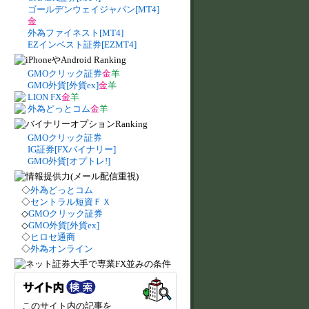
ゴールデンウェイジャパン[MT4]
金
外為ファイネスト[MT4]
EZインベスト証券[EZMT4]
GMOクリック証券
金
羊
GMO外貨[外貨ex]
金
羊
LION FX
金
羊
外為どっとコム
金
羊
GMOクリック証券
IG証券[FXバイナリー]
GMO外貨[オプトレ!]
◇
外為どっとコム
◇
セントラル短資ＦＸ
◇
GMOクリック証券
◇
GMO外貨[外貨ex]
◇
ヒロセ通商
◇
外為オンライン
このサイト内の記事を