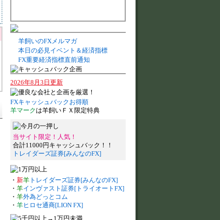
羊飼いのFXメルマガ
本日の必見イベント＆経済指標
FX重要経済指標直前通知
2026年8月3日更新
FXキャッシュバックお得順
羊マーク
は羊飼いＦＸ限定特典
当サイト限定！人気！
合計11000円キャッシュバック！！
トレイダーズ証券[みんなのFX]
・
新
羊
トレイダーズ証券[みんなのFX]
・
羊
インヴァスト証券[トライオートFX]
・
羊
外為どっとコム
・
羊
ヒロセ通商[LION FX]