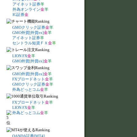
アイネット証券
羊
外為オンライン
金
羊
IG証券
金
GMOクリック証券
金
羊
GMO外貨[外貨ex]
金
羊
アイネット証券
羊
セントラル短資ＦＸ
金
羊
LION FX
金
羊
GMO外貨[外貨ex]
金
羊
GMO外貨[外貨ex]
金
羊
FXブロードネット
金
羊
GMOクリック証券
金
羊
外為どっとコム
金
羊
FXブロードネット
金
羊
LION FX
金
羊
外為どっとコム
金
羊
OANDA証券[MT4]