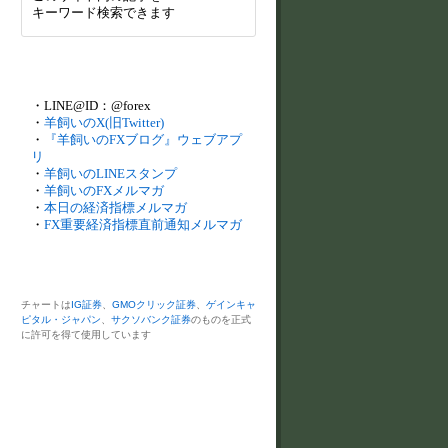
キーワード検索できます
・LINE@ID：@forex
・
羊飼いのX(旧Twitter)
・
『羊飼いのFXブログ』ウェブアプ
リ
・
羊飼いのLINEスタンプ
・
羊飼いのFXメルマガ
・
本日の経済指標メルマガ
・
FX重要経済指標直前通知メルマガ
チャートは
IG証券
、
GMOクリック証券
、
ゲインキャ
ピタル・ジャパン
、
サクソバンク証券
のものを正式
に許可を得て使用しています