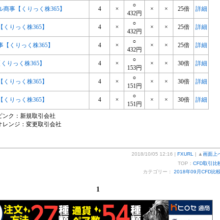
○
ル商事【くりっく株365】
4
×
×
×
25倍
詳細
432円
○
【くりっく株365】
4
×
×
×
25倍
詳細
432円
○
事【くりっく株365】
4
×
×
×
25倍
詳細
432円
○
【くりっく株365】
4
×
×
×
30倍
詳細
153円
○
【くりっく株365】
4
×
×
×
30倍
詳細
151円
○
【くりっく株365】
4
×
×
×
30倍
詳細
151円
ピンク：新規取引会社
オレンジ：変更取引会社
2018/10/05 12:16 |
FXURL
| ▲
画面上
TOP：
CFD取引比
カテゴリー：
2018年09月CFD比
1