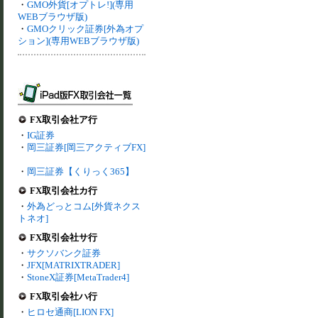
・
GMO外貨[オプトレ!](専用
WEBブラウザ版)
・
GMOクリック証券[外為オプ
ション](専用WEBブラウザ版)
FX取引会社ア行
・
IG証券
・
岡三証券[岡三アクティブFX]
・
岡三証券【くりっく365】
FX取引会社カ行
・
外為どっとコム[外貨ネクス
トネオ]
FX取引会社サ行
・
サクソバンク証券
・
JFX[MATRIXTRADER]
・
StoneX証券[MetaTrader4]
FX取引会社ハ行
・
ヒロセ通商[LION FX]