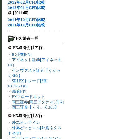
2012年02月CFD比較
2012年01月CFD比較
[2011年]
2011年12月CFD比較
2011年11月CFD比較
FX取引会社ア行
・
IG証券[FX]
・
アイネット証券[アイネット
FX]
・
インヴァスト証券【くりっ
く365】
・
SBI FXトレード[SBI
FXTRADE]
・
SBI証券
・
FXブロードネット
・
岡三証券[岡三アクティブFX]
・
岡三証券【くりっく365】
FX取引会社カ行
・
外為オンライン
・
外為どっとコム[外貨ネクス
トネオ]
・
ゴールデンウェイジャパン