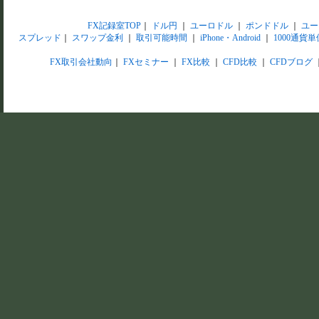
FX記録室TOP
｜
ドル円
｜
ユーロドル
｜
ポンドドル
｜
ユー
スプレッド
｜
スワップ金利
｜
取引可能時間
｜
iPhone・Android
｜
1000通貨単
FX取引会社動向
｜
FXセミナー
｜
FX比較
｜
CFD比較
｜
CFDブログ