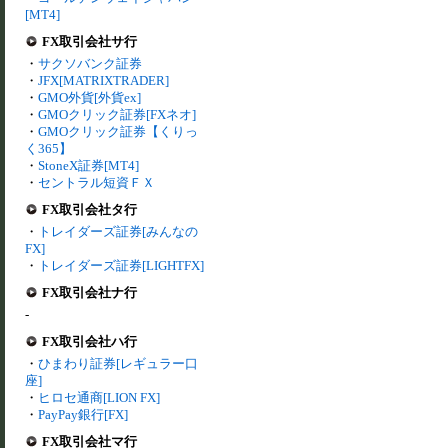
[MT4]
FX取引会社サ行
・
サクソバンク証券
・
JFX[MATRIXTRADER]
・
GMO外貨[外貨ex]
・
GMOクリック証券[FXネオ]
・
GMOクリック証券【くりっ
く365】
・
StoneX証券[MT4]
・
セントラル短資ＦＸ
FX取引会社タ行
・
トレイダーズ証券[みんなの
FX]
・
トレイダーズ証券[LIGHTFX]
FX取引会社ナ行
-
FX取引会社ハ行
・
ひまわり証券[レギュラー口
座]
・
ヒロセ通商[LION FX]
・
PayPay銀行[FX]
FX取引会社マ行