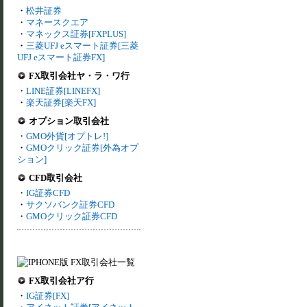
・
松井証券
・
マネースクエア
・
マネックス証券[FXPLUS]
・
三菱UFJ eスマート証券[三菱
UFJ eスマート証券FX]
FX取引会社ヤ・ラ・ワ行
・
LINE証券[LINEFX]
・
楽天証券[楽天FX]
オプション取引会社
・
GMO外貨[オプトレ!]
・
GMOクリック証券[外為オプ
ション]
CFD取引会社
・
IG証券CFD
・
サクソバンク証券CFD
・
GMOクリック証券CFD
FX取引会社ア行
・
IG証券[FX]