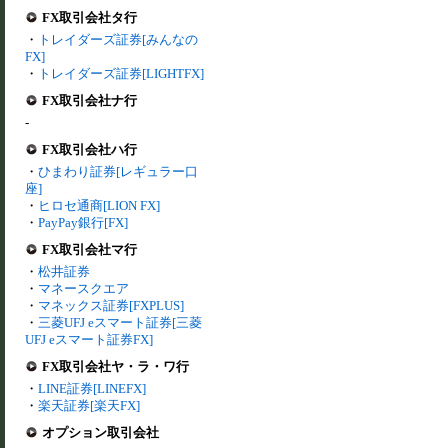
FX取引会社タ行
・
トレイダーズ証券[みんなの
FX]
・
トレイダーズ証券[LIGHTFX]
FX取引会社ナ行
-
FX取引会社ハ行
・
ひまわり証券[レギュラー口
座]
・
ヒロセ通商[LION FX]
・
PayPay銀行[FX]
FX取引会社マ行
・
松井証券
・
マネースクエア
・
マネックス証券[FXPLUS]
・
三菱UFJ eスマート証券[三菱
UFJ eスマート証券FX]
FX取引会社ヤ・ラ・ワ行
・
LINE証券[LINEFX]
・
楽天証券[楽天FX]
オプション取引会社