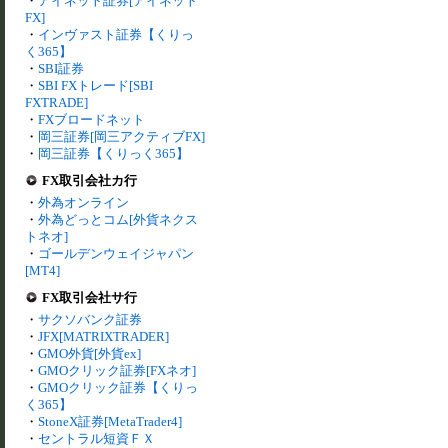
・
アイネット証券[アイネット
FX]
・
インヴァスト証券【くりっ
く365】
・
SBI証券
・
SBI FXトレード[SBI
FXTRADE]
・
FXブロードネット
・
岡三証券[岡三アクティブFX]
・
岡三証券【くりっく365】
FX取引会社カ行
・
外為オンライン
・
外為どっとコム[外貨ネクス
トネオ]
・
ゴールデンウェイジャパン
[MT4]
FX取引会社サ行
・
サクソバンク証券
・
JFX[MATRIXTRADER]
・
GMO外貨[外貨ex]
・
GMOクリック証券[FXネオ]
・
GMOクリック証券【くりっ
く365】
・
StoneX証券[MetaTrader4]
・
セントラル短資ＦＸ