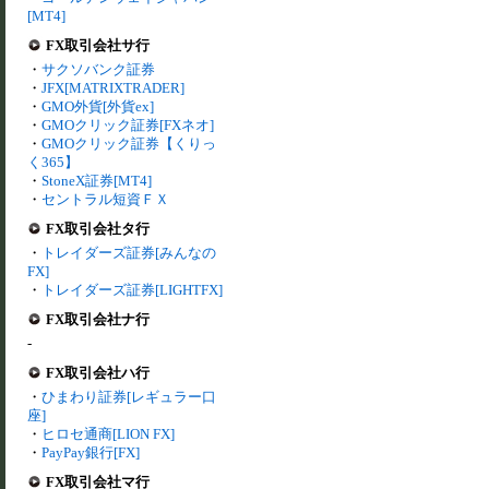
[MT4]
FX取引会社サ行
・
サクソバンク証券
・
JFX[MATRIXTRADER]
・
GMO外貨[外貨ex]
・
GMOクリック証券[FXネオ]
・
GMOクリック証券【くりっ
く365】
・
StoneX証券[MT4]
・
セントラル短資ＦＸ
FX取引会社タ行
・
トレイダーズ証券[みんなの
FX]
・
トレイダーズ証券[LIGHTFX]
FX取引会社ナ行
-
FX取引会社ハ行
・
ひまわり証券[レギュラー口
座]
・
ヒロセ通商[LION FX]
・
PayPay銀行[FX]
FX取引会社マ行