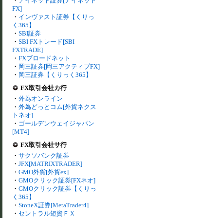
・
アイネット証券[アイネット
FX]
・
インヴァスト証券【くりっ
く365】
・
SBI証券
・
SBI FXトレード[SBI
FXTRADE]
・
FXブロードネット
・
岡三証券[岡三アクティブFX]
・
岡三証券【くりっく365】
FX取引会社カ行
・
外為オンライン
・
外為どっとコム[外貨ネクス
トネオ]
・
ゴールデンウェイジャパン
[MT4]
FX取引会社サ行
・
サクソバンク証券
・
JFX[MATRIXTRADER]
・
GMO外貨[外貨ex]
・
GMOクリック証券[FXネオ]
・
GMOクリック証券【くりっ
く365】
・
StoneX証券[MetaTrader4]
・
セントラル短資ＦＸ