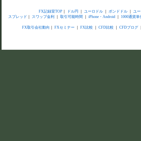
FX記録室TOP
｜
ドル円
｜
ユーロドル
｜
ポンドドル
｜
ユー
スプレッド
｜
スワップ金利
｜
取引可能時間
｜
iPhone・Android
｜
1000通貨単
FX取引会社動向
｜
FXセミナー
｜
FX比較
｜
CFD比較
｜
CFDブログ