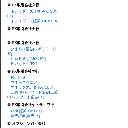
FX取引会社タ行
・
トレイダーズ証券[みんなの
FX]
・
トレイダーズ証券[LIGHTFX]
FX取引会社ナ行
-
FX取引会社ハ行
・
ひまわり証券[レギュラー口
座]
・
ヒロセ通商[LION FX]
・
PayPay銀行[FX]
FX取引会社マ行
・
松井証券
・
マネースクエア
・
マネックス証券[FXPLUS]
・
三菱UFJ eスマート証券[三菱
UFJ eスマート証券FX]
FX取引会社ヤ・ラ・ワ行
・
LINE証券[LINEFX]
・
楽天証券[楽天FX]
オプション取引会社