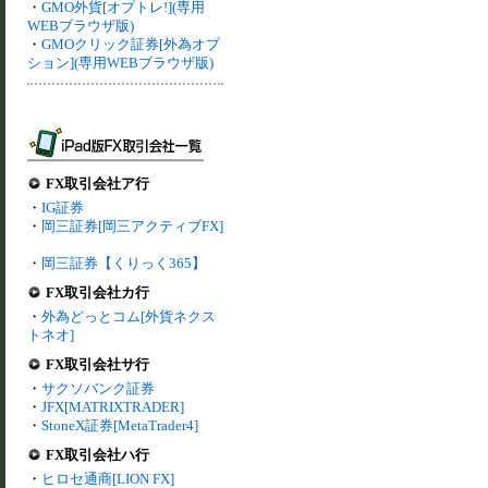
・
GMO外貨[オプトレ!](専用
WEBブラウザ版)
・
GMOクリック証券[外為オプ
ション](専用WEBブラウザ版)
FX取引会社ア行
・
IG証券
・
岡三証券[岡三アクティブFX]
・
岡三証券【くりっく365】
FX取引会社カ行
・
外為どっとコム[外貨ネクス
トネオ]
FX取引会社サ行
・
サクソバンク証券
・
JFX[MATRIXTRADER]
・
StoneX証券[MetaTrader4]
FX取引会社ハ行
・
ヒロセ通商[LION FX]