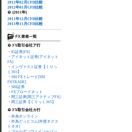
2012年02月CFD比較
2012年01月CFD比較
[2011年]
2011年12月CFD比較
2011年11月CFD比較
FX取引会社ア行
・
IG証券[FX]
・
アイネット証券[アイネット
FX]
・
インヴァスト証券【くりっ
く365】
・
SBI FXトレード[SBI
FXTRADE]
・
SBI証券
・
FXブロードネット
・
岡三証券[岡三アクティブFX]
・
岡三証券【くりっく365】
FX取引会社カ行
・
外為オンライン
・
外為どっとコム[外貨ネクス
トネオ]
・
ゴールデンウェイジャパン