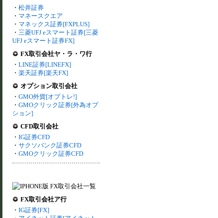
・
松井証券
・
マネースクエア
・
マネックス証券[FXPLUS]
・
三菱UFJ eスマート証券[三菱
UFJ eスマート証券FX]
FX取引会社ヤ・ラ・ワ行
・
LINE証券[LINEFX]
・
楽天証券[楽天FX]
オプション取引会社
・
GMO外貨[オプトレ!]
・
GMOクリック証券[外為オプ
ション]
CFD取引会社
・
IG証券CFD
・
サクソバンク証券CFD
・
GMOクリック証券CFD
FX取引会社ア行
・
IG証券[FX]