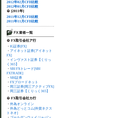
2012年02月CFD比較
2012年01月CFD比較
[2011年]
2011年12月CFD比較
2011年11月CFD比較
FX取引会社ア行
・
IG証券[FX]
・
アイネット証券[アイネット
FX]
・
インヴァスト証券【くりっ
く365】
・
SBI FXトレード[SBI
FXTRADE]
・
SBI証券
・
FXブロードネット
・
岡三証券[岡三アクティブFX]
・
岡三証券【くりっく365】
FX取引会社カ行
・
外為オンライン
・
外為どっとコム[外貨ネクス
トネオ]
・
ゴールデンウェイジャパン