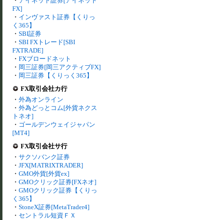
・
アイネット証券[アイネット
FX]
・
インヴァスト証券【くりっ
く365】
・
SBI証券
・
SBI FXトレード[SBI
FXTRADE]
・
FXブロードネット
・
岡三証券[岡三アクティブFX]
・
岡三証券【くりっく365】
FX取引会社カ行
・
外為オンライン
・
外為どっとコム[外貨ネクス
トネオ]
・
ゴールデンウェイジャパン
[MT4]
FX取引会社サ行
・
サクソバンク証券
・
JFX[MATRIXTRADER]
・
GMO外貨[外貨ex]
・
GMOクリック証券[FXネオ]
・
GMOクリック証券【くりっ
く365】
・
StoneX証券[MetaTrader4]
・
セントラル短資ＦＸ