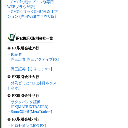
・
GMO外貨[オプトレ!](専用
WEBブラウザ版)
・
GMOクリック証券[外為オプ
ション](専用WEBブラウザ版)
FX取引会社ア行
・
IG証券
・
岡三証券[岡三アクティブFX]
・
岡三証券【くりっく365】
FX取引会社カ行
・
外為どっとコム[外貨ネクス
トネオ]
FX取引会社サ行
・
サクソバンク証券
・
JFX[MATRIXTRADER]
・
StoneX証券[MetaTrader4]
FX取引会社ハ行
・
ヒロセ通商[LION FX]