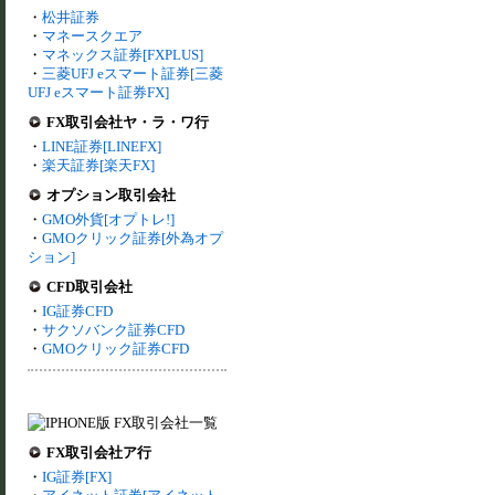
・
松井証券
・
マネースクエア
・
マネックス証券[FXPLUS]
・
三菱UFJ eスマート証券[三菱
UFJ eスマート証券FX]
FX取引会社ヤ・ラ・ワ行
・
LINE証券[LINEFX]
・
楽天証券[楽天FX]
オプション取引会社
・
GMO外貨[オプトレ!]
・
GMOクリック証券[外為オプ
ション]
CFD取引会社
・
IG証券CFD
・
サクソバンク証券CFD
・
GMOクリック証券CFD
FX取引会社ア行
・
IG証券[FX]