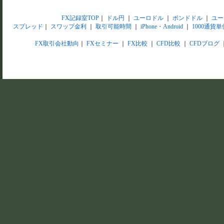
FX記録室TOP
｜
ドル円
｜
ユーロドル
｜
ポンドドル
｜
ユー
スプレッド
｜
スワップ金利
｜
取引可能時間
｜
iPhone・Android
｜
1000通貨単
FX取引会社動向
｜
FXセミナー
｜
FX比較
｜
CFD比較
｜
CFDブログ