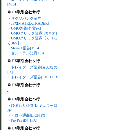
[MT4]
FX取引会社サ行
・
サクソバンク証券
・
JFX[MATRIXTRADER]
・
GMO外貨[外貨ex]
・
GMOクリック証券[FXネオ]
・
GMOクリック証券【くりっ
く365】
・
StoneX証券[MT4]
・
セントラル短資ＦＸ
FX取引会社タ行
・
トレイダーズ証券[みんなの
FX]
・
トレイダーズ証券[LIGHTFX]
FX取引会社ナ行
-
FX取引会社ハ行
・
ひまわり証券[レギュラー口
座]
・
ヒロセ通商[LION FX]
・
PayPay銀行[FX]
FX取引会社マ行