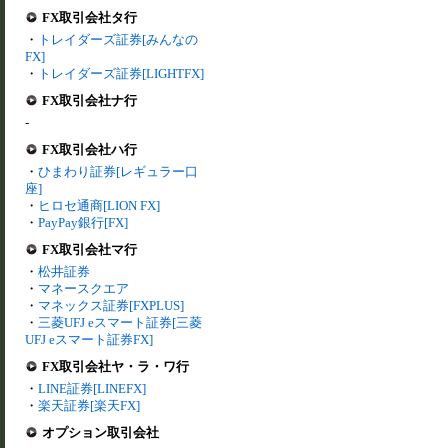
FX取引会社タ行
・
トレイダーズ証券[みんなの
FX]
・
トレイダーズ証券[LIGHTFX]
FX取引会社ナ行
-
FX取引会社ハ行
・
ひまわり証券[レギュラー口
座]
・
ヒロセ通商[LION FX]
・
PayPay銀行[FX]
FX取引会社マ行
・
松井証券
・
マネースクエア
・
マネックス証券[FXPLUS]
・
三菱UFJ eスマート証券[三菱
UFJ eスマート証券FX]
FX取引会社ヤ・ラ・ワ行
・
LINE証券[LINEFX]
・
楽天証券[楽天FX]
オプション取引会社