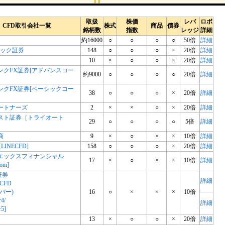
取扱
株価
レバ
ロボ
CFD取引会社一覧
株式
商品
債券
銘柄数
指数
レッジ
詳細
約16000
○
○
○
○
50倍
詳細
リック証券
148
○
○
○
×
20倍
詳細
10
×
○
○
×
20倍
詳細
ンクFX証券[アドバンスコー
約9000
○
○
○
○
20倍
詳細
ンクFX証券[ベーシックコー
38
○
○
○
×
20倍
詳細
ートナーズ
2
×
×
○
×
20倍
詳細
スト証券［トライオート
29
○
○
○
○
5倍
詳細
商
9
×
○
×
×
10倍
詳細
LINECFD]
158
○
○
○
×
20倍
詳細
エックスフィナンシャル
17
×
○
×
×
10倍
詳細
om]
証券
詳細
CFD
バー)
16
○
×
×
×
10倍
r4/
詳細
r5]
13
×
○
○
×
20倍
詳細