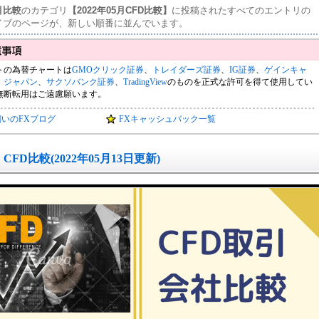
引比較
のカテゴリ
【2022年05月CFD比較】
に投稿されたすべてのエントリの
イブのページが、新しい順番に並んでいます。
トの為替チャートは
GMOクリック証券
、
トレイダーズ証券
、
IG証券
、
ゲインキャ
・ジャパン
、
サクソバンク証券
、
TradingView
のものを正式な許可を得て使用してい
無断転用はご遠慮願います。
飼いのFXブログ
FXキャッシュバック一覧
CFD比較(2022年05月13日更新)