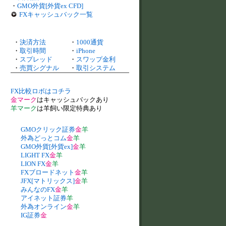
・
GMO外貨[外貨ex CFD]
FXキャッシュバック一覧
・
決済方法
・
1000通貨
・
取引時間
・
iPhone
・
スプレッド
・
スワップ金利
・
売買シグナル
・
取引システム
FX比較ロボはコチラ
金マーク
はキャッシュバックあり
羊マーク
は羊飼い限定特典あり
GMOクリック証券
金
羊
外為どっとコム
金
羊
GMO外貨[外貨ex]
金
羊
LIGHT FX
金
羊
LION FX
金
羊
FXブロードネット
金
羊
JFX[マトリックス]
金
羊
みんなのFX
金
羊
アイネット証券
羊
外為オンライン
金
羊
IG証券
金