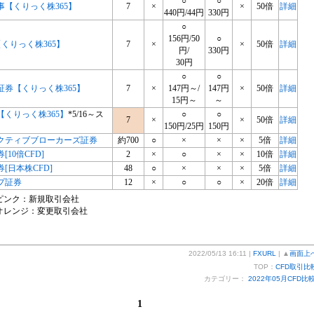
○
○
事【くりっく株365】
7
×
×
50倍
詳細
440円/44円
330円
○
156円/50
○
【くりっく株365】
7
×
×
50倍
詳細
円/
330円
30円
○
○
証券【くりっく株365】
7
×
147円～/
147円
×
50倍
詳細
15円～
～
【くりっく株365】
*5/16～ス
○
○
7
×
×
50倍
詳細
150円/25円
150円
クティブブローカーズ証券
約700
○
×
×
×
5倍
詳細
券[10倍CFD]
2
×
○
×
×
10倍
詳細
証券[日本株CFD]
48
○
×
×
×
5倍
詳細
プ証券
12
×
○
○
×
20倍
詳細
ピンク：新規取引会社
オレンジ：変更取引会社
2022/05/13 16:11 |
FXURL
| ▲
画面上
TOP：
CFD取引比
カテゴリー：
2022年05月CFD比
1