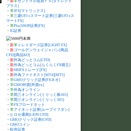
・
新
羊
セントラル短資ＦＸ[ダイレクト
プラス]
・
羊
JFX[マトリックス]
・
羊
三菱UFJ eスマート証券[三菱UFJ eス
マートFX]
・
羊
Plus500JP証券[FX]
・
IG証券
・
新
羊
トレイダーズ証券[LIGHT FX]
・
新
ゴールデンウェイジャパン[商品
CFD][商品KO]
・
新
外為どっとコム[CFD]
・
新
外為どっとコム[らくらくFX積立]
・
新
SBIFXトレード[FX]
・
新
外為ファイネスト[MT4][MT5]
・
羊
GMOクリック証券[FXネオ]
・
羊
GMO外貨[外貨ex]
・
羊
外為オンライン
・
羊
岡三オンライン[くりっく株365]
・
羊
岡三オンライン[くりっく365]
・
羊
FXブロードネット
・
羊
アイネット証券[ループイフダン]
・
ヒロセ通商[LION CFD]
・
GMOクリック証券[CFD]
・
GMOコイン
・
松井証券