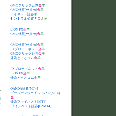
GMOクリック証券
金
羊
GMO外貨[外貨ex]
金
羊
アイネット証券
羊
セントラル短資ＦＸ
金
羊
LION FX
金
羊
GMO外貨[外貨ex]
金
羊
GMO外貨[外貨ex]
金
羊
FXブロードネット
金
羊
GMOクリック証券
金
羊
外為どっとコム
金
羊
FXブロードネット
金
羊
LION FX
金
羊
外為どっとコム
金
羊
OANDA証券[MT4]
ゴールデンウェイジャパン[MT4]
へ
金
較
外為ファイネスト[MT4]
較
/
EZインベスト証券[EZMT4]