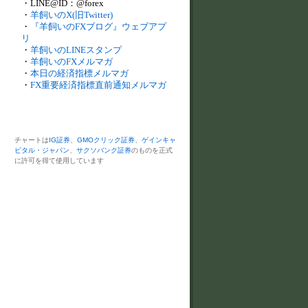
・LINE@ID：@forex
・
羊飼いのX(旧Twitter)
・
『羊飼いのFXブログ』ウェブアプ
リ
・
羊飼いのLINEスタンプ
・
羊飼いのFXメルマガ
・
本日の経済指標メルマガ
・
FX重要経済指標直前通知メルマガ
チャートは
IG証券
、
GMOクリック証券
、
ゲインキャ
ピタル・ジャパン
、
サクソバンク証券
のものを正式
に許可を得て使用しています