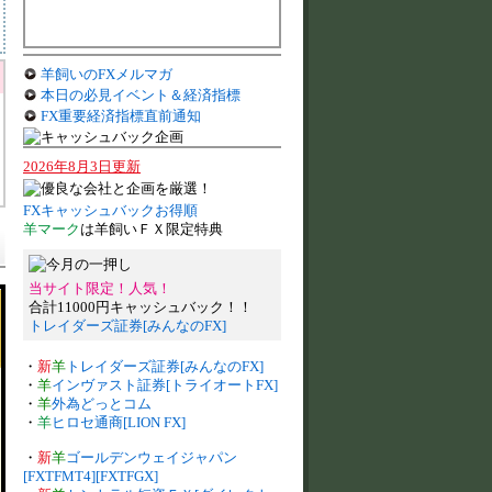
羊飼いのFXメルマガ
本日の必見イベント＆経済指標
FX重要経済指標直前通知
2026年8月3日更新
FXキャッシュバックお得順
羊マーク
は羊飼いＦＸ限定特典
当サイト限定！人気！
合計11000円キャッシュバック！！
トレイダーズ証券[みんなのFX]
・
新
羊
トレイダーズ証券[みんなのFX]
・
羊
インヴァスト証券[トライオートFX]
・
羊
外為どっとコム
・
羊
ヒロセ通商[LION FX]
・
新
羊
ゴールデンウェイジャパン
[FXTFMT4][FXTFGX]