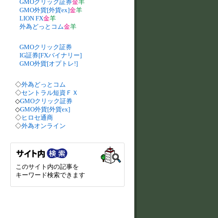
GMOクリック証券
金
羊
GMO外貨[外貨ex]
金
羊
LION FX
金
羊
外為どっとコム
金
羊
GMOクリック証券
IG証券[FXバイナリー]
GMO外貨[オプトレ!]
◇
外為どっとコム
◇
セントラル短資ＦＸ
◇
GMOクリック証券
◇
GMO外貨[外貨ex]
◇
ヒロセ通商
◇
外為オンライン
このサイト内の記事を
キーワード検索できます