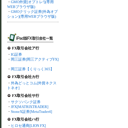
・
GMO外貨[オプトレ!](専用
WEBブラウザ版)
・
GMOクリック証券[外為オプ
ション](専用WEBブラウザ版)
FX取引会社ア行
・
IG証券
・
岡三証券[岡三アクティブFX]
・
岡三証券【くりっく365】
FX取引会社カ行
・
外為どっとコム[外貨ネクス
トネオ]
FX取引会社サ行
・
サクソバンク証券
・
JFX[MATRIXTRADER]
・
StoneX証券[MetaTrader4]
FX取引会社ハ行
・
ヒロセ通商[LION FX]