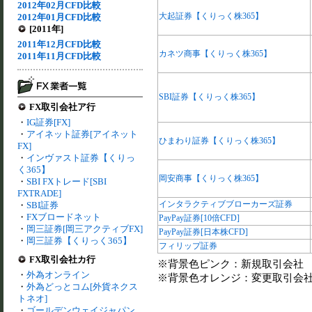
2012年02月CFD比較
大起証券【くりっく株365】
2012年01月CFD比較
[2011年]
2011年12月CFD比較
カネツ商事【くりっく株365】
2011年11月CFD比較
SBI証券【くりっく株365】
FX取引会社ア行
・
IG証券[FX]
・
アイネット証券[アイネット
ひまわり証券【くりっく株365】
FX]
・
インヴァスト証券【くりっ
く365】
岡安商事【くりっく株365】
・
SBI FXトレード[SBI
FXTRADE]
インタラクティブブローカーズ証券
・
SBI証券
・
FXブロードネット
PayPay証券[10倍CFD]
・
岡三証券[岡三アクティブFX]
PayPay証券[日本株CFD]
・
岡三証券【くりっく365】
フィリップ証券
FX取引会社カ行
※背景色ピンク：新規取引会社
・
外為オンライン
※背景色オレンジ：変更取引会
・
外為どっとコム[外貨ネクス
トネオ]
・
ゴールデンウェイジャパン