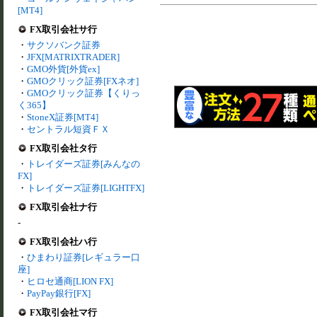
[MT4]
FX取引会社サ行
・
サクソバンク証券
・
JFX[MATRIXTRADER]
・
GMO外貨[外貨ex]
・
GMOクリック証券[FXネオ]
・
GMOクリック証券【くりっ
く365】
・
StoneX証券[MT4]
・
セントラル短資ＦＸ
FX取引会社タ行
・
トレイダーズ証券[みんなの
FX]
・
トレイダーズ証券[LIGHTFX]
FX取引会社ナ行
-
FX取引会社ハ行
・
ひまわり証券[レギュラー口
座]
・
ヒロセ通商[LION FX]
・
PayPay銀行[FX]
FX取引会社マ行