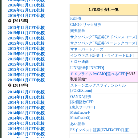
2016年03月CFD比較
CFD取引会社一覧
2016年02月CFD比較
2016年01月CFD比較
IG証券
[2015年]
GMOクリック証券
2015年12月CFD比較
楽天証券
2015年11月CFD比較
サクソバンクFX証券[アドバンスコース]
2015年09月CFD比較
2015年08月CFD比較
サクソバンクFX証券[ベーシックコース]
2015年07月CFD比較
マネーパートナーズ
2015年06月CFD比較
インヴァスト証券［トライオートETF］
2015年05月CFD比較
ヒロセ通商
2015年04月CFD比較
LINE証券[LINECFD]
2015年03月CFD比較
ＦＸプライム byGMO[選べるCFD]
*8/15
2015年02月CFD比較
取引開始*
2015年01月CFD比較
[2014年]
ストーンエックスフィナンシャル
[FOREX.com]
2014年12月CFD比較
OANDA証券
2014年11月CFD比較
[株価指数CFD
2014年10月CFD比較
(東京サーバー)
2014年09月CFD比較
MetaTrader4/
2014年08月CFD比較
MetaTrader5]
2014年07月CFD比較
2014年05月CFD比較
あい証券
2014年04月CFD比較
EZインベスト証券[EZMT4CFD口座]
2014年03月CFD比較