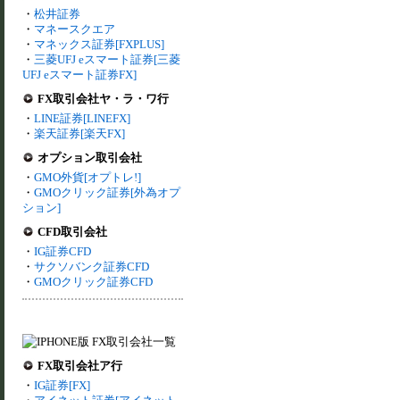
・
松井証券
・
マネースクエア
・
マネックス証券[FXPLUS]
・
三菱UFJ eスマート証券[三菱
UFJ eスマート証券FX]
FX取引会社ヤ・ラ・ワ行
・
LINE証券[LINEFX]
・
楽天証券[楽天FX]
オプション取引会社
・
GMO外貨[オプトレ!]
・
GMOクリック証券[外為オプ
ション]
CFD取引会社
・
IG証券CFD
・
サクソバンク証券CFD
・
GMOクリック証券CFD
FX取引会社ア行
・
IG証券[FX]