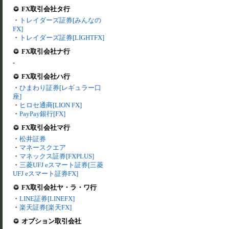
FX取引会社タ行
・
トレイダーズ証券[みんなの
FX]
・
トレイダーズ証券[LIGHTFX]
FX取引会社ナ行
-
FX取引会社ハ行
・
ひまわり証券[レギュラー口
座]
・
ヒロセ通商[LION FX]
・
PayPay銀行[FX]
FX取引会社マ行
・
松井証券
・
マネースクエア
・
マネックス証券[FXPLUS]
・
三菱UFJ eスマート証券[三菱
UFJ eスマート証券FX]
FX取引会社ヤ・ラ・ワ行
・
LINE証券[LINEFX]
・
楽天証券[楽天FX]
オプション取引会社