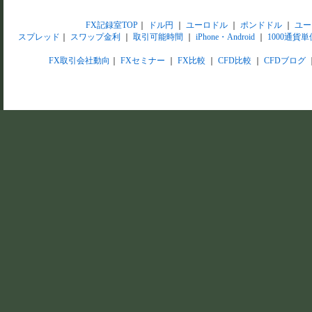
FX記録室TOP
｜
ドル円
｜
ユーロドル
｜
ポンドドル
｜
ユー
スプレッド
｜
スワップ金利
｜
取引可能時間
｜
iPhone・Android
｜
1000通貨単
FX取引会社動向
｜
FXセミナー
｜
FX比較
｜
CFD比較
｜
CFDブログ