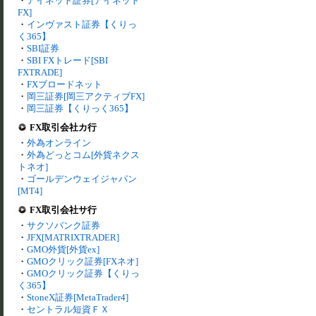
・
アイネット証券[アイネット
FX]
・
インヴァスト証券【くりっ
く365】
・
SBI証券
・
SBI FXトレード[SBI
FXTRADE]
・
FXブロードネット
・
岡三証券[岡三アクティブFX]
・
岡三証券【くりっく365】
FX取引会社カ行
・
外為オンライン
・
外為どっとコム[外貨ネクス
トネオ]
・
ゴールデンウェイジャパン
[MT4]
FX取引会社サ行
・
サクソバンク証券
・
JFX[MATRIXTRADER]
・
GMO外貨[外貨ex]
・
GMOクリック証券[FXネオ]
・
GMOクリック証券【くりっ
く365】
・
StoneX証券[MetaTrader4]
・
セントラル短資ＦＸ