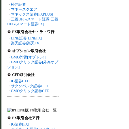
・
松井証券
・
マネースクエア
・
マネックス証券[FXPLUS]
・
三菱UFJ eスマート証券[三菱
UFJ eスマート証券FX]
FX取引会社ヤ・ラ・ワ行
・
LINE証券[LINEFX]
・
楽天証券[楽天FX]
オプション取引会社
・
GMO外貨[オプトレ!]
・
GMOクリック証券[外為オプ
ション]
CFD取引会社
・
IG証券CFD
・
サクソバンク証券CFD
・
GMOクリック証券CFD
FX取引会社ア行
・
IG証券[FX]