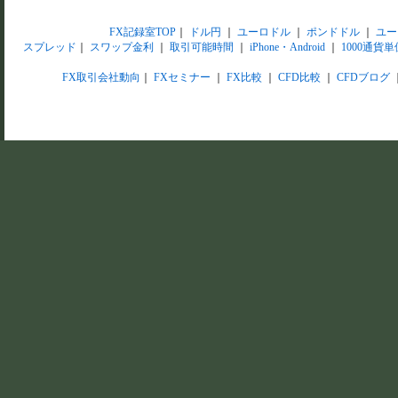
FX記録室TOP
｜
ドル円
｜
ユーロドル
｜
ポンドドル
｜
ユー
スプレッド
｜
スワップ金利
｜
取引可能時間
｜
iPhone・Android
｜
1000通貨単
FX取引会社動向
｜
FXセミナー
｜
FX比較
｜
CFD比較
｜
CFDブログ