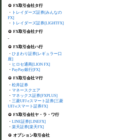
FX取引会社タ行
・
トレイダーズ証券[みんなの
FX]
・
トレイダーズ証券[LIGHTFX]
FX取引会社ナ行
-
FX取引会社ハ行
・
ひまわり証券[レギュラー口
座]
・
ヒロセ通商[LION FX]
・
PayPay銀行[FX]
FX取引会社マ行
・
松井証券
・
マネースクエア
・
マネックス証券[FXPLUS]
・
三菱UFJ eスマート証券[三菱
UFJ eスマート証券FX]
FX取引会社ヤ・ラ・ワ行
・
LINE証券[LINEFX]
・
楽天証券[楽天FX]
オプション取引会社