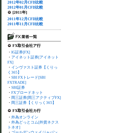
2012年02月CFD比較
2012年01月CFD比較
[2011年]
2011年12月CFD比較
2011年11月CFD比較
FX取引会社ア行
・
IG証券[FX]
・
アイネット証券[アイネット
FX]
・
インヴァスト証券【くりっ
く365】
・
SBI FXトレード[SBI
FXTRADE]
・
SBI証券
・
FXブロードネット
・
岡三証券[岡三アクティブFX]
・
岡三証券【くりっく365】
FX取引会社カ行
・
外為オンライン
・
外為どっとコム[外貨ネクス
トネオ]
・
ゴールデンウェイジャパン