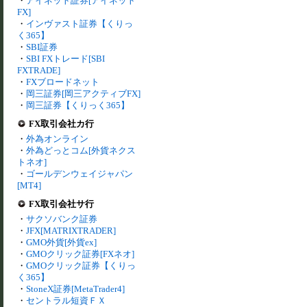
・
アイネット証券[アイネット
FX]
・
インヴァスト証券【くりっ
く365】
・
SBI証券
・
SBI FXトレード[SBI
FXTRADE]
・
FXブロードネット
・
岡三証券[岡三アクティブFX]
・
岡三証券【くりっく365】
FX取引会社カ行
・
外為オンライン
・
外為どっとコム[外貨ネクス
トネオ]
・
ゴールデンウェイジャパン
[MT4]
FX取引会社サ行
・
サクソバンク証券
・
JFX[MATRIXTRADER]
・
GMO外貨[外貨ex]
・
GMOクリック証券[FXネオ]
・
GMOクリック証券【くりっ
く365】
・
StoneX証券[MetaTrader4]
・
セントラル短資ＦＸ