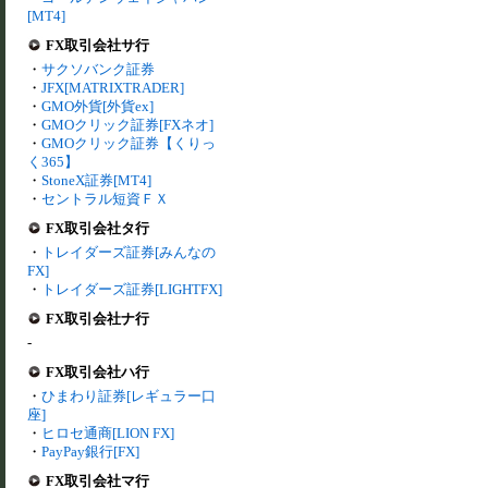
[MT4]
FX取引会社サ行
・
サクソバンク証券
・
JFX[MATRIXTRADER]
・
GMO外貨[外貨ex]
・
GMOクリック証券[FXネオ]
・
GMOクリック証券【くりっ
く365】
・
StoneX証券[MT4]
・
セントラル短資ＦＸ
FX取引会社タ行
・
トレイダーズ証券[みんなの
FX]
・
トレイダーズ証券[LIGHTFX]
FX取引会社ナ行
-
FX取引会社ハ行
・
ひまわり証券[レギュラー口
座]
・
ヒロセ通商[LION FX]
・
PayPay銀行[FX]
FX取引会社マ行