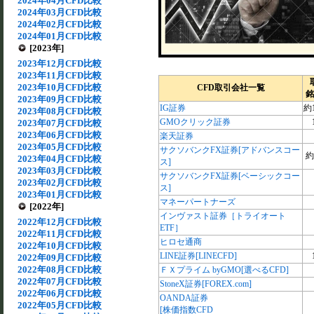
2024年04月CFD比較
2024年03月CFD比較
2024年02月CFD比較
2024年01月CFD比較
[2023年]
2023年12月CFD比較
2023年11月CFD比較
2023年10月CFD比較
CFD取引会社一覧
銘
2023年09月CFD比較
IG証券
約1
2023年08月CFD比較
GMOクリック証券
2023年07月CFD比較
2023年06月CFD比較
楽天証券
2023年05月CFD比較
サクソバンクFX証券[アドバンスコー
約
2023年04月CFD比較
ス]
2023年03月CFD比較
サクソバンクFX証券[ベーシックコー
2023年02月CFD比較
ス]
2023年01月CFD比較
マネーパートナーズ
[2022年]
インヴァスト証券［トライオート
2022年12月CFD比較
ETF］
2022年11月CFD比較
ヒロセ通商
2022年10月CFD比較
LINE証券[LINECFD]
2022年09月CFD比較
2022年08月CFD比較
ＦＸプライム byGMO[選べるCFD]
2022年07月CFD比較
StoneX証券[FOREX.com]
2022年06月CFD比較
OANDA証券
2022年05月CFD比較
[株価指数CFD