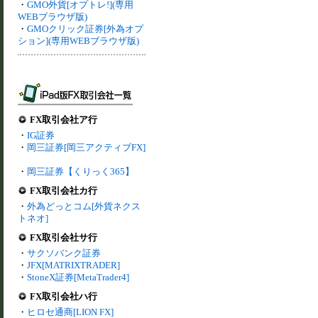
・
GMO外貨[オプトレ!](専用
WEBブラウザ版)
・
GMOクリック証券[外為オプ
ション](専用WEBブラウザ版)
FX取引会社ア行
・
IG証券
・
岡三証券[岡三アクティブFX]
・
岡三証券【くりっく365】
FX取引会社カ行
・
外為どっとコム[外貨ネクス
トネオ]
FX取引会社サ行
・
サクソバンク証券
・
JFX[MATRIXTRADER]
・
StoneX証券[MetaTrader4]
FX取引会社ハ行
・
ヒロセ通商[LION FX]