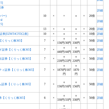
r5]
証券
詳細
バー)
10
×
×
○
×
20倍
r4/
詳細
r5]
13
×
○
○
×
20倍
詳細
JP証券[EZMT4CFD口座]
10
×
○
×
×
10倍
詳細
○
○
【くりっく株365】
7
×
×
50倍
詳細
156円/30円
330円
○
○
ド証券【くりっく株365】
7
×
×
50倍
詳細
440円/44円
330円
○
○
モ証券【くりっく株365】
7
×
×
50倍
詳細
220円/22円
220円
○
○
ティ証券【くりっく株365】
7
×
1870円/187
1870
×
50倍
詳細
円
円
○
○
ム証券【くりっく株365】
7
×
×
50倍
詳細
156円/16円
156円
○
○
券【くりっく株365】
6
×
×
50倍
詳細
330円/33円
330円
○