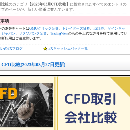
引比較
のカテゴリ
【2023年03月CFD比較】
に投稿されたすべてのエントリの
イブのページが、新しい順番に並んでいます。
トの為替チャートは
GMOクリック証券
、
トレイダーズ証券
、
IG証券
、
ゲインキャ
・ジャパン
、
サクソバンク証券
、
TradingView
のものを正式な許可を得て使用してい
無断転用はご遠慮願います。
飼いのFXブログ
FXキャッシュバック一覧
CFD比較(2023年03月27日更新)