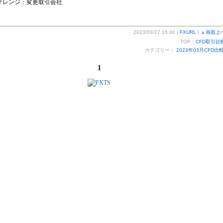
オレンジ：変更取引会社
2023/03/27 16:40 |
FXURL
| ▲
画面上
TOP：
CFD取引比
カテゴリー：
2023年03月CFD比
1