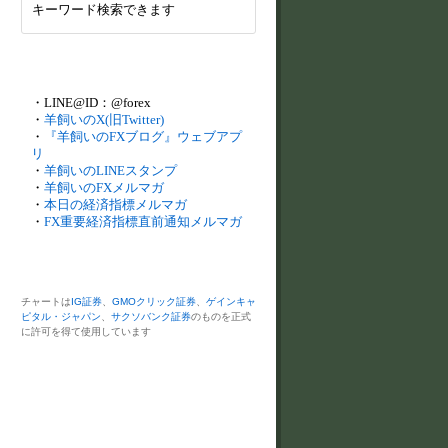
キーワード検索できます
・LINE@ID：@forex
・
羊飼いのX(旧Twitter)
・
『羊飼いのFXブログ』ウェブアプ
リ
・
羊飼いのLINEスタンプ
・
羊飼いのFXメルマガ
・
本日の経済指標メルマガ
・
FX重要経済指標直前通知メルマガ
チャートは
IG証券
、
GMOクリック証券
、
ゲインキャ
ピタル・ジャパン
、
サクソバンク証券
のものを正式
に許可を得て使用しています