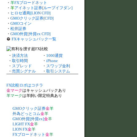
・
羊
FXブロードネット
・
羊
アイネット証券[ループイフダン]
・
ヒロセ通商[LION CFD]
・
GMOクリック証券[CFD]
・
GMOコイン
・
松井証券
・
GMO外貨[外貨ex CFD]
FXキャッシュバック一覧
・
決済方法
・
1000通貨
・
取引時間
・
iPhone
・
スプレッド
・
スワップ金利
・
売買シグナル
・
取引システム
FX比較ロボはコチラ
金マーク
はキャッシュバックあり
羊マーク
は羊飼い限定特典あり
GMOクリック証券
金
羊
外為どっとコム
金
羊
GMO外貨[外貨ex]
金
羊
LIGHT FX
金
羊
LION FX
金
羊
FXブロードネット
金
羊