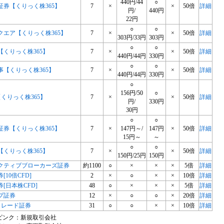
440円/44
○
証券【くりっく株365】
7
×
×
50倍
詳細
円/
440円
22円
○
○
クエア【くりっく株365】
7
×
×
50倍
詳細
303円/33円
303円
○
○
【くりっく株365】
7
×
×
50倍
詳細
440円/44円
330円
○
○
事【くりっく株365】
7
×
×
50倍
詳細
440円/44円
330円
○
156円/50
○
【くりっく株365】
7
×
×
50倍
詳細
円/
330円
30円
○
○
証券【くりっく株365】
7
×
147円～/
147円
×
50倍
詳細
15円～
～
○
○
【くりっく株365】
7
×
×
50倍
詳細
150円/25円
150円
クティブブローカーズ証券
約1100
○
×
×
×
5倍
詳細
券[10倍CFD]
2
×
○
×
×
10倍
詳細
証券[日本株CFD]
48
○
×
×
×
5倍
詳細
プ証券
12
×
○
○
×
20倍
詳細
トレード証券
31
○
○
×
×
10倍
詳細
ピンク：新規取引会社