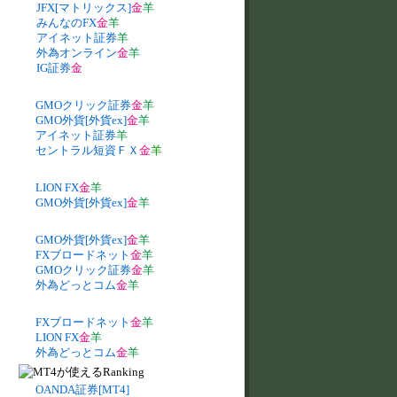
JFX[マトリックス]
金
羊
みんなのFX
金
羊
アイネット証券
羊
外為オンライン
金
羊
IG証券
金
GMOクリック証券
金
羊
GMO外貨[外貨ex]
金
羊
アイネット証券
羊
セントラル短資ＦＸ
金
羊
LION FX
金
羊
GMO外貨[外貨ex]
金
羊
GMO外貨[外貨ex]
金
羊
FXブロードネット
金
羊
GMOクリック証券
金
羊
外為どっとコム
金
羊
FXブロードネット
金
羊
LION FX
金
羊
外為どっとコム
金
羊
OANDA証券[MT4]