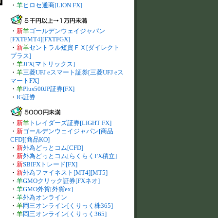
・
羊
ヒロセ通商[LION FX]
・
新
羊
ゴールデンウェイジャパン
[FXTFMT4][FXTFGX]
・
新
羊
セントラル短資ＦＸ[ダイレクト
プラス]
・
羊
JFX[マトリックス]
・
羊
三菱UFJ eスマート証券[三菱UFJ eス
マートFX]
・
羊
Plus500JP証券[FX]
・
IG証券
・
新
羊
トレイダーズ証券[LIGHT FX]
・
新
ゴールデンウェイジャパン[商品
CFD][商品KO]
・
新
外為どっとコム[CFD]
・
新
外為どっとコム[らくらくFX積立]
・
新
SBIFXトレード[FX]
・
新
外為ファイネスト[MT4][MT5]
・
羊
GMOクリック証券[FXネオ]
・
羊
GMO外貨[外貨ex]
・
羊
外為オンライン
・
羊
岡三オンライン[くりっく株365]
・
羊
岡三オンライン[くりっく365]