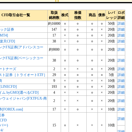
取扱
株価
レバ
ロボ
CFD取引会社一覧
株式
商品
債券
銘柄数
指数
レッジ
詳細
約16000
○
○
○
○
50倍
詳細
リック証券
147
○
○
○
×
20倍
詳細
MT4]
17
×
○
○
×
20倍
詳細
楽天CFD]
38
×
○
○
×
20倍
詳細
ンクFX証券[アドバンスコー
約9000
○
○
○
○
20倍
詳細
ンクFX証券[ベーシックコー
38
○
○
○
×
20倍
詳細
ートナーズ
2
×
×
○
×
20倍
詳細
スト証券［トライオートETF］
29
○
○
○
○
5倍
詳細
商
9
×
○
×
×
10倍
詳細
LINECFD]
193
○
○
○
×
20倍
詳細
ム byGMO[選べるCFD]
4
×
×
○
×
20倍
詳細
ウェイジャパン[FXTFGX-商
2
×
×
○
×
20倍
詳細
券[FOREX.com]
17
×
○
×
×
10倍
詳細
証券
詳細
CFD
バー)
15
○
×
×
×
10倍
r4/
詳細