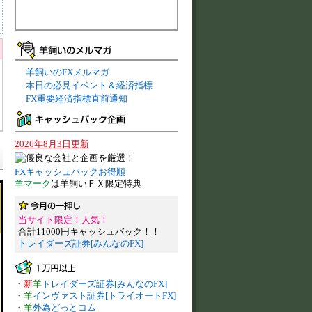
羊飼いのFXメルマガ
本日の必見イベント＆経済指標
FX重要経済指標直前通知
2026年8月3日更新
FXキャッシュバックお得順
羊マーク
は羊飼いＦＸ限定特典
当サイト限定！人気！
合計11000円キャッシュバック！！
トレイダーズ証券[みんなのFX]
・
新
羊
トレイダーズ証券[みんなのFX]
・
羊
インヴァスト証券[トライオートFX]
・
羊
外為どっとコム