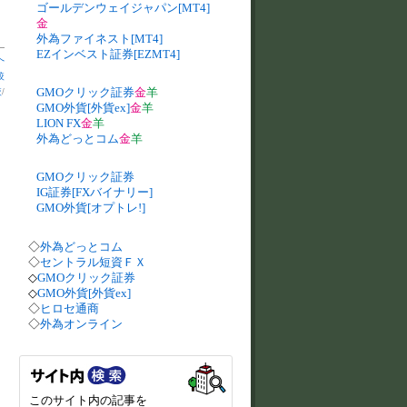
ゴールデンウェイジャパン[MT4]
金
外為ファイネスト[MT4]
EZインベスト証券[EZMT4]
へ
較
GMOクリック証券
金
羊
較
/
GMO外貨[外貨ex]
金
羊
LION FX
金
羊
外為どっとコム
金
羊
GMOクリック証券
IG証券[FXバイナリー]
GMO外貨[オプトレ!]
◇
外為どっとコム
◇
セントラル短資ＦＸ
◇
GMOクリック証券
◇
GMO外貨[外貨ex]
◇
ヒロセ通商
◇
外為オンライン
このサイト内の記事を