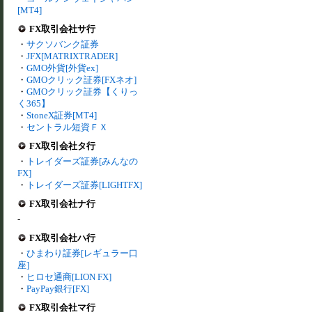
[MT4]
FX取引会社サ行
・
サクソバンク証券
・
JFX[MATRIXTRADER]
・
GMO外貨[外貨ex]
・
GMOクリック証券[FXネオ]
・
GMOクリック証券【くりっ
く365】
・
StoneX証券[MT4]
・
セントラル短資ＦＸ
FX取引会社タ行
・
トレイダーズ証券[みんなの
FX]
・
トレイダーズ証券[LIGHTFX]
FX取引会社ナ行
-
FX取引会社ハ行
・
ひまわり証券[レギュラー口
座]
・
ヒロセ通商[LION FX]
・
PayPay銀行[FX]
FX取引会社マ行