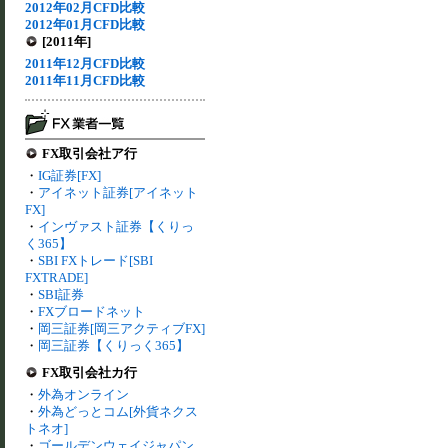
2012年02月CFD比較
2012年01月CFD比較
[2011年]
2011年12月CFD比較
2011年11月CFD比較
FX取引会社ア行
・
IG証券[FX]
・
アイネット証券[アイネット
FX]
・
インヴァスト証券【くりっ
く365】
・
SBI FXトレード[SBI
FXTRADE]
・
SBI証券
・
FXブロードネット
・
岡三証券[岡三アクティブFX]
・
岡三証券【くりっく365】
FX取引会社カ行
・
外為オンライン
・
外為どっとコム[外貨ネクス
トネオ]
・
ゴールデンウェイジャパン