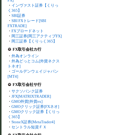
FX]
・
インヴァスト証券【くりっ
く365】
・
SBI証券
・
SBI FXトレード[SBI
FXTRADE]
・
FXブロードネット
・
岡三証券[岡三アクティブFX]
・
岡三証券【くりっく365】
FX取引会社カ行
・
外為オンライン
・
外為どっとコム[外貨ネクス
トネオ]
・
ゴールデンウェイジャパン
[MT4]
FX取引会社サ行
・
サクソバンク証券
・
JFX[MATRIXTRADER]
・
GMO外貨[外貨ex]
・
GMOクリック証券[FXネオ]
・
GMOクリック証券【くりっ
く365】
・
StoneX証券[MetaTrader4]
・
セントラル短資ＦＸ