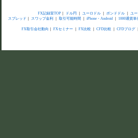
FX記録室TOP
｜
ドル円
｜
ユーロドル
｜
ポンドドル
｜
ユー
スプレッド
｜
スワップ金利
｜
取引可能時間
｜
iPhone・Android
｜
1000通貨単
FX取引会社動向
｜
FXセミナー
｜
FX比較
｜
CFD比較
｜
CFDブログ