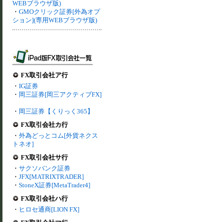
WEBブラウザ版)
・
GMOクリック証券[外為オプ
ション](専用WEBブラウザ版)
FX取引会社ア行
・
IG証券
・
岡三証券[岡三アクティブFX]
・
岡三証券【くりっく365】
FX取引会社カ行
・
外為どっとコム[外貨ネクス
トネオ]
FX取引会社サ行
・
サクソバンク証券
・
JFX[MATRIXTRADER]
・
StoneX証券[MetaTrader4]
FX取引会社ハ行
・
ヒロセ通商[LION FX]