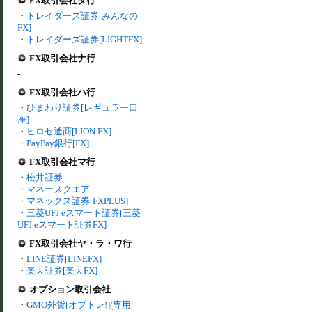
FX取引会社タ行
・
トレイダーズ証券[みんなの
FX]
・
トレイダーズ証券[LIGHTFX]
FX取引会社ナ行
-
FX取引会社ハ行
・
ひまわり証券[レギュラー口
座]
・
ヒロセ通商[LION FX]
・
PayPay銀行[FX]
FX取引会社マ行
・
松井証券
・
マネースクエア
・
マネックス証券[FXPLUS]
・
三菱UFJ eスマート証券[三菱
UFJ eスマート証券FX]
FX取引会社ヤ・ラ・ワ行
・
LINE証券[LINEFX]
・
楽天証券[楽天FX]
オプション取引会社
・
GMO外貨[オプトレ!](専用