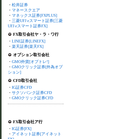
・
松井証券
・
マネースクエア
・
マネックス証券[FXPLUS]
・
三菱UFJ eスマート証券[三菱
UFJ eスマート証券FX]
FX取引会社ヤ・ラ・ワ行
・
LINE証券[LINEFX]
・
楽天証券[楽天FX]
オプション取引会社
・
GMO外貨[オプトレ!]
・
GMOクリック証券[外為オプ
ション]
CFD取引会社
・
IG証券CFD
・
サクソバンク証券CFD
・
GMOクリック証券CFD
FX取引会社ア行
・
IG証券[FX]
・
アイネット証券[アイネット