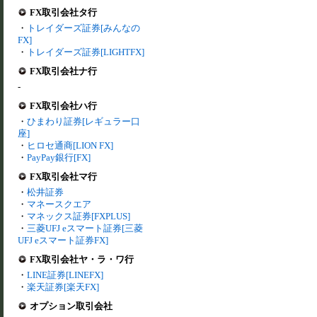
FX取引会社タ行
・
トレイダーズ証券[みんなの
FX]
・
トレイダーズ証券[LIGHTFX]
FX取引会社ナ行
-
FX取引会社ハ行
・
ひまわり証券[レギュラー口
座]
・
ヒロセ通商[LION FX]
・
PayPay銀行[FX]
FX取引会社マ行
・
松井証券
・
マネースクエア
・
マネックス証券[FXPLUS]
・
三菱UFJ eスマート証券[三菱
UFJ eスマート証券FX]
FX取引会社ヤ・ラ・ワ行
・
LINE証券[LINEFX]
・
楽天証券[楽天FX]
オプション取引会社