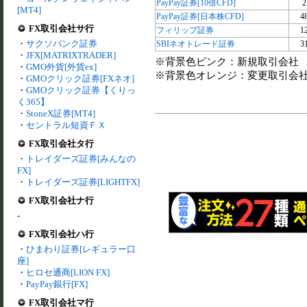
PayPay証券[10倍CFD]
2
[MT4]
PayPay証券[日本株CFD]
4
FX取引会社サ行
フィリップ証券
1
・
サクソバンク証券
SBIネオトレード証券
3
・
JFX[MATRIXTRADER]
※背景色ピンク：新規取引会社
・
GMO外貨[外貨ex]
※背景色オレンジ：変更取引会
・
GMOクリック証券[FXネオ]
・
GMOクリック証券【くりっ
く365】
・
StoneX証券[MT4]
・
セントラル短資ＦＸ
FX取引会社タ行
・
トレイダーズ証券[みんなの
FX]
・
トレイダーズ証券[LIGHTFX]
FX取引会社ナ行
-
FX取引会社ハ行
・
ひまわり証券[レギュラー口
座]
・
ヒロセ通商[LION FX]
・
PayPay銀行[FX]
FX取引会社マ行