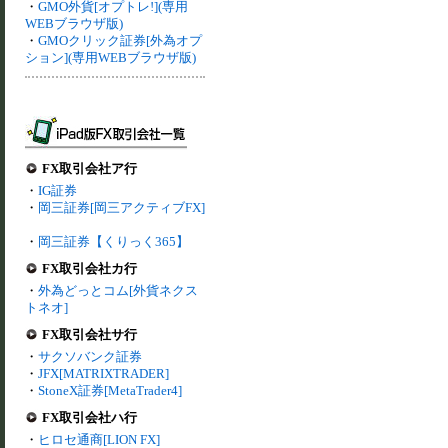
・
GMO外貨[オプトレ!](専用
WEBブラウザ版)
・
GMOクリック証券[外為オプ
ション](専用WEBブラウザ版)
FX取引会社ア行
・
IG証券
・
岡三証券[岡三アクティブFX]
・
岡三証券【くりっく365】
FX取引会社カ行
・
外為どっとコム[外貨ネクス
トネオ]
FX取引会社サ行
・
サクソバンク証券
・
JFX[MATRIXTRADER]
・
StoneX証券[MetaTrader4]
FX取引会社ハ行
・
ヒロセ通商[LION FX]