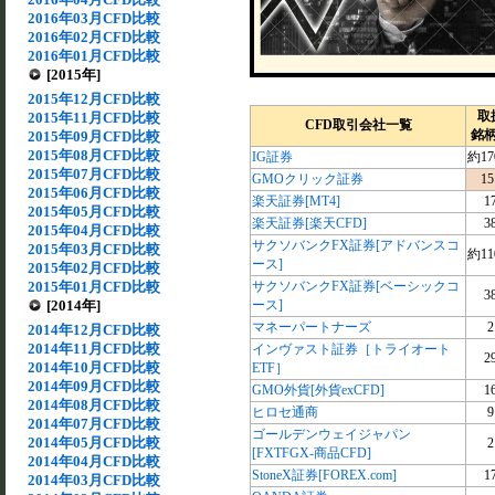
2016年03月CFD比較
2016年02月CFD比較
2016年01月CFD比較
[2015年]
2015年12月CFD比較
取
2015年11月CFD比較
CFD取引会社一覧
銘
2015年09月CFD比較
2015年08月CFD比較
IG証券
約17
2015年07月CFD比較
GMOクリック証券
15
2015年06月CFD比較
楽天証券[MT4]
1
2015年05月CFD比較
楽天証券[楽天CFD]
3
2015年04月CFD比較
サクソバンクFX証券[アドバンスコ
2015年03月CFD比較
約11
ース]
2015年02月CFD比較
2015年01月CFD比較
サクソバンクFX証券[ベーシックコ
3
[2014年]
ース]
マネーパートナーズ
2
2014年12月CFD比較
2014年11月CFD比較
インヴァスト証券［トライオート
2
2014年10月CFD比較
ETF］
2014年09月CFD比較
GMO外貨[外貨exCFD]
1
2014年08月CFD比較
ヒロセ通商
9
2014年07月CFD比較
ゴールデンウェイジャパン
2014年05月CFD比較
2
[FXTFGX-商品CFD]
2014年04月CFD比較
StoneX証券[FOREX.com]
1
2014年03月CFD比較