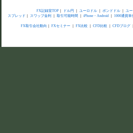
FX記録室TOP
｜
ドル円
｜
ユーロドル
｜
ポンドドル
｜
ユー
スプレッド
｜
スワップ金利
｜
取引可能時間
｜
iPhone・Android
｜
1000通貨単
FX取引会社動向
｜
FXセミナー
｜
FX比較
｜
CFD比較
｜
CFDブログ