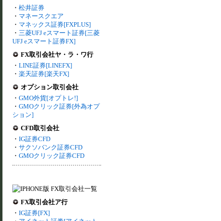
・
松井証券
・
マネースクエア
・
マネックス証券[FXPLUS]
・
三菱UFJ eスマート証券[三菱
UFJ eスマート証券FX]
FX取引会社ヤ・ラ・ワ行
・
LINE証券[LINEFX]
・
楽天証券[楽天FX]
オプション取引会社
・
GMO外貨[オプトレ!]
・
GMOクリック証券[外為オプ
ション]
CFD取引会社
・
IG証券CFD
・
サクソバンク証券CFD
・
GMOクリック証券CFD
FX取引会社ア行
・
IG証券[FX]