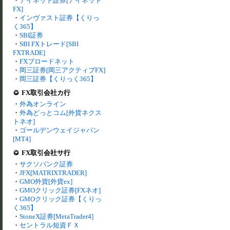
・
アイネット証券[アイネット
FX]
・
インヴァスト証券【くりっ
く365】
・
SBI証券
・
SBI FXトレード[SBI
FXTRADE]
・
FXブロードネット
・
岡三証券[岡三アクティブFX]
・
岡三証券【くりっく365】
FX取引会社カ行
・
外為オンライン
・
外為どっとコム[外貨ネクス
トネオ]
・
ゴールデンウェイジャパン
[MT4]
FX取引会社サ行
・
サクソバンク証券
・
JFX[MATRIXTRADER]
・
GMO外貨[外貨ex]
・
GMOクリック証券[FXネオ]
・
GMOクリック証券【くりっ
く365】
・
StoneX証券[MetaTrader4]
・
セントラル短資ＦＸ