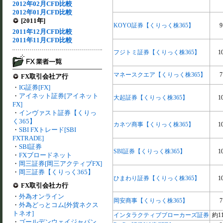
2012年02月CFD比較
2012年01月CFD比較
[2011年]
KOYO証券【くりっく株365】
9
2011年12月CFD比較
2011年11月CFD比較
フジトミ証券【くりっく株365】
1
マネースクエア【くりっく株365】
7
FX取引会社ア行
・
IG証券[FX]
・
アイネット証券[アイネット
大起証券【くりっく株365】
1
FX]
・
インヴァスト証券【くりっ
く365】
カネツ商事【くりっく株365】
1
・
SBI FXトレード[SBI
FXTRADE]
・
SBI証券
SBI証券【くりっく株365】
1
・
FXブロードネット
・
岡三証券[岡三アクティブFX]
・
岡三証券【くりっく365】
ひまわり証券【くりっく株365】
1
FX取引会社カ行
・
外為オンライン
岡安商事【くりっく株365】
7
・
外為どっとコム[外貨ネクス
トネオ]
インタラクティブブローカーズ証券
約11
・
ゴールデンウェイジャパン