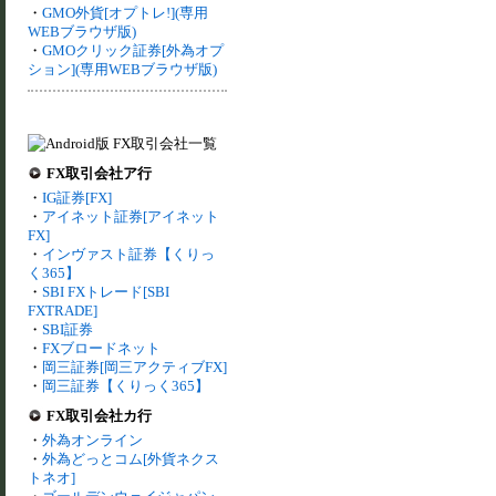
・
GMO外貨[オプトレ!](専用
WEBブラウザ版)
・
GMOクリック証券[外為オプ
ション](専用WEBブラウザ版)
FX取引会社ア行
・
IG証券[FX]
・
アイネット証券[アイネット
FX]
・
インヴァスト証券【くりっ
く365】
・
SBI FXトレード[SBI
FXTRADE]
・
SBI証券
・
FXブロードネット
・
岡三証券[岡三アクティブFX]
・
岡三証券【くりっく365】
FX取引会社カ行
・
外為オンライン
・
外為どっとコム[外貨ネクス
トネオ]