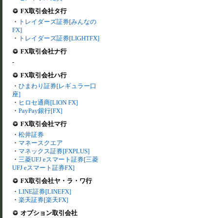
FX取引会社タ行
・
トレイダーズ証券[みんなの
FX]
・
トレイダーズ証券[LIGHTFX]
FX取引会社ナ行
-
FX取引会社ハ行
・
ひまわり証券[レギュラー口
座]
・
ヒロセ通商[LION FX]
・
PayPay銀行[FX]
FX取引会社マ行
・
松井証券
・
マネースクエア
・
マネックス証券[FXPLUS]
・
三菱UFJ eスマート証券[三菱
UFJ eスマート証券FX]
FX取引会社ヤ・ラ・ワ行
・
LINE証券[LINEFX]
・
楽天証券[楽天FX]
オプション取引会社