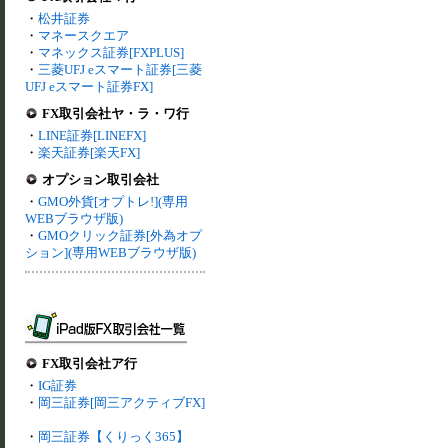
・
松井証券
・
マネースクエア
・
マネックス証券[FXPLUS]
・
三菱UFJ eスマート証券[三菱
UFJ eスマート証券FX]
FX取引会社ヤ・ラ・ワ行
・
LINE証券[LINEFX]
・
楽天証券[楽天FX]
オプション取引会社
・
GMO外貨[オプトレ!](専用
WEBブラウザ版)
・
GMOクリック証券[外為オプ
ション](専用WEBブラウザ版)
FX取引会社ア行
・
IG証券
・
岡三証券[岡三アクティブFX]
・
岡三証券【くりっく365】