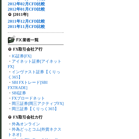
2012年02月CFD比較
2012年01月CFD比較
[2011年]
2011年12月CFD比較
2011年11月CFD比較
FX取引会社ア行
・
IG証券[FX]
・
アイネット証券[アイネット
FX]
・
インヴァスト証券【くりっ
く365】
・
SBI FXトレード[SBI
FXTRADE]
・
SBI証券
・
FXブロードネット
・
岡三証券[岡三アクティブFX]
・
岡三証券【くりっく365】
FX取引会社カ行
・
外為オンライン
・
外為どっとコム[外貨ネクス
トネオ]