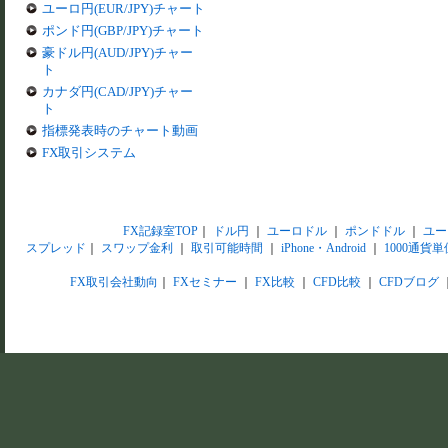
ユーロ円(EUR/JPY)チャート
ポンド円(GBP/JPY)チャート
豪ドル円(AUD/JPY)チャー
ト
カナダ円(CAD/JPY)チャー
ト
指標発表時のチャート動画
FX取引システム
FX記録室TOP
｜
ドル円
｜
ユーロドル
｜
ポンドドル
｜
ユー
スプレッド
｜
スワップ金利
｜
取引可能時間
｜
iPhone・Android
｜
1000通貨単
FX取引会社動向
｜
FXセミナー
｜
FX比較
｜
CFD比較
｜
CFDブログ