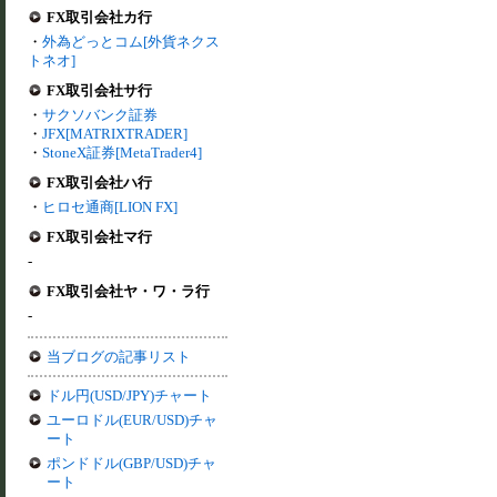
FX取引会社カ行
・
外為どっとコム[外貨ネクス
トネオ]
FX取引会社サ行
・
サクソバンク証券
・
JFX[MATRIXTRADER]
・
StoneX証券[MetaTrader4]
FX取引会社ハ行
・
ヒロセ通商[LION FX]
FX取引会社マ行
-
FX取引会社ヤ・ワ・ラ行
-
当ブログの記事リスト
ドル円(USD/JPY)チャート
ユーロドル(EUR/USD)チャ
ート
ポンドドル(GBP/USD)チャ
ート