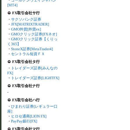
・
ゴールデンウェイジャパン
[MT4]
FX取引会社サ行
・
サクソバンク証券
・
JFX[MATRIXTRADER]
・
GMO外貨[外貨ex]
・
GMOクリック証券[FXネオ]
・
GMOクリック証券【くりっ
く365】
・
StoneX証券[MetaTrader4]
・
セントラル短資ＦＸ
FX取引会社タ行
・
トレイダーズ証券[みんなの
FX]
・
トレイダーズ証券[LIGHTFX]
FX取引会社ナ行
-
FX取引会社ハ行
・
ひまわり証券[レギュラー口
座]
・
ヒロセ通商[LION FX]
・
PayPay銀行[FX]
FX取引会社マ行