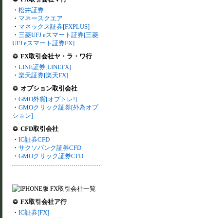
・
松井証券
・
マネースクエア
・
マネックス証券[FXPLUS]
・
三菱UFJ eスマート証券[三菱
UFJ eスマート証券FX]
FX取引会社ヤ・ラ・ワ行
・
LINE証券[LINEFX]
・
楽天証券[楽天FX]
オプション取引会社
・
GMO外貨[オプトレ!]
・
GMOクリック証券[外為オプ
ション]
CFD取引会社
・
IG証券CFD
・
サクソバンク証券CFD
・
GMOクリック証券CFD
FX取引会社ア行
・
IG証券[FX]