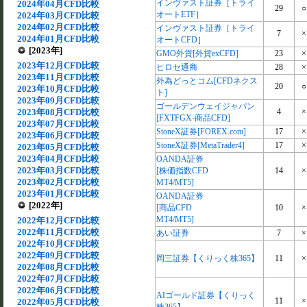
インヴァスト証券［トライ
2024年04月CFD比較
29
○
オートETF］
2024年03月CFD比較
2024年02月CFD比較
インヴァスト証券［トライ
7
×
2024年01月CFD比較
オートCFD］
[2023年]
GMO外貨[外貨exCFD]
23
×
2023年12月CFD比較
ヒロセ通商
28
×
2023年11月CFD比較
外為どっとコム[CFDネクス
20
○
2023年10月CFD比較
ト]
2023年09月CFD比較
ゴールデンウェイジャパン
2023年08月CFD比較
4
×
[FXTFGX-商品CFD]
2023年07月CFD比較
StoneX証券[FOREX.com]
17
×
2023年06月CFD比較
StoneX証券[MetaTrader4]
17
×
2023年05月CFD比較
2023年04月CFD比較
OANDA証券
2023年03月CFD比較
[株価指数CFD
14
×
2023年02月CFD比較
MT4/MT5]
2023年01月CFD比較
OANDA証券
[2022年]
[商品CFD
10
×
MT4/MT5]
2022年12月CFD比較
2022年11月CFD比較
あい証券
7
×
2022年10月CFD比較
2022年09月CFD比較
岡三証券【くりっく株365】
11
×
2022年08月CFD比較
2022年07月CFD比較
2022年06月CFD比較
AIゴールド証券【くりっく
11
×
2022年05月CFD比較