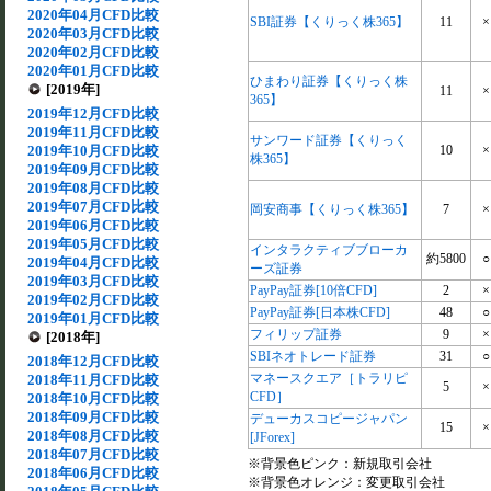
2020年04月CFD比較
SBI証券【くりっく株365】
11
×
2020年03月CFD比較
2020年02月CFD比較
2020年01月CFD比較
ひまわり証券【くりっく株
[2019年]
11
×
365】
2019年12月CFD比較
2019年11月CFD比較
サンワード証券【くりっく
2019年10月CFD比較
10
×
株365】
2019年09月CFD比較
2019年08月CFD比較
2019年07月CFD比較
岡安商事【くりっく株365】
7
×
2019年06月CFD比較
2019年05月CFD比較
インタラクティブブローカ
約5800
○
2019年04月CFD比較
ーズ証券
2019年03月CFD比較
PayPay証券[10倍CFD]
2
×
2019年02月CFD比較
PayPay証券[日本株CFD]
48
○
2019年01月CFD比較
フィリップ証券
9
×
[2018年]
SBIネオトレード証券
31
○
2018年12月CFD比較
マネースクエア［トラリピ
2018年11月CFD比較
5
×
CFD］
2018年10月CFD比較
2018年09月CFD比較
デューカスコピージャパン
15
×
2018年08月CFD比較
[JForex]
2018年07月CFD比較
※背景色ピンク：新規取引会社
2018年06月CFD比較
※背景色オレンジ：変更取引会社