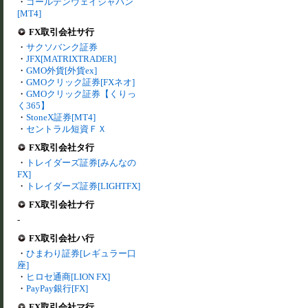
・
ゴールデンウェイジャパン
[MT4]
FX取引会社サ行
・
サクソバンク証券
・
JFX[MATRIXTRADER]
・
GMO外貨[外貨ex]
・
GMOクリック証券[FXネオ]
・
GMOクリック証券【くりっ
く365】
・
StoneX証券[MT4]
・
セントラル短資ＦＸ
FX取引会社タ行
・
トレイダーズ証券[みんなの
FX]
・
トレイダーズ証券[LIGHTFX]
FX取引会社ナ行
-
FX取引会社ハ行
・
ひまわり証券[レギュラー口
座]
・
ヒロセ通商[LION FX]
・
PayPay銀行[FX]
FX取引会社マ行