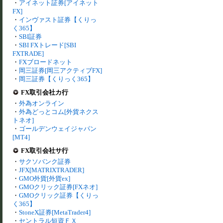
・
アイネット証券[アイネット
FX]
・
インヴァスト証券【くりっ
く365】
・
SBI証券
・
SBI FXトレード[SBI
FXTRADE]
・
FXブロードネット
・
岡三証券[岡三アクティブFX]
・
岡三証券【くりっく365】
FX取引会社カ行
・
外為オンライン
・
外為どっとコム[外貨ネクス
トネオ]
・
ゴールデンウェイジャパン
[MT4]
FX取引会社サ行
・
サクソバンク証券
・
JFX[MATRIXTRADER]
・
GMO外貨[外貨ex]
・
GMOクリック証券[FXネオ]
・
GMOクリック証券【くりっ
く365】
・
StoneX証券[MetaTrader4]
・
セントラル短資ＦＸ