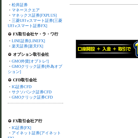
・
松井証券
・
マネースクエア
・
マネックス証券[FXPLUS]
・
三菱UFJ eスマート証券[三菱
UFJ eスマート証券FX]
FX取引会社ヤ・ラ・ワ行
・
LINE証券[LINEFX]
・
楽天証券[楽天FX]
オプション取引会社
・
GMO外貨[オプトレ!]
・
GMOクリック証券[外為オプ
ション]
CFD取引会社
・
IG証券CFD
・
サクソバンク証券CFD
・
GMOクリック証券CFD
FX取引会社ア行
・
IG証券[FX]
・
アイネット証券[アイネット