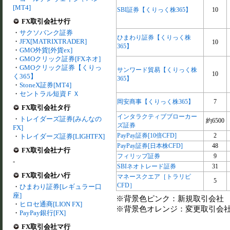
[MT4]
SBI証券【くりっく株365】
10
FX取引会社サ行
・
サクソバンク証券
ひまわり証券【くりっく株
・
JFX[MATRIXTRADER]
10
365】
・
GMO外貨[外貨ex]
・
GMOクリック証券[FXネオ]
・
GMOクリック証券【くりっ
サンワード貿易【くりっく株
10
く365】
365】
・
StoneX証券[MT4]
・
セントラル短資ＦＸ
岡安商事【くりっく株365】
7
FX取引会社タ行
インタラクティブブローカー
・
トレイダーズ証券[みんなの
約6500
ズ証券
FX]
PayPay証券[10倍CFD]
2
・
トレイダーズ証券[LIGHTFX]
PayPay証券[日本株CFD]
48
FX取引会社ナ行
フィリップ証券
9
-
SBIネオトレード証券
31
FX取引会社ハ行
マネースクエア［トラリピ
5
CFD］
・
ひまわり証券[レギュラー口
座]
※背景色ピンク：新規取引会社
・
ヒロセ通商[LION FX]
※背景色オレンジ：変更取引会
・
PayPay銀行[FX]
FX取引会社マ行