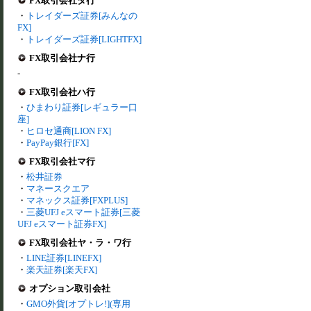
FX取引会社タ行
・
トレイダーズ証券[みんなの
FX]
・
トレイダーズ証券[LIGHTFX]
FX取引会社ナ行
-
FX取引会社ハ行
・
ひまわり証券[レギュラー口
座]
・
ヒロセ通商[LION FX]
・
PayPay銀行[FX]
FX取引会社マ行
・
松井証券
・
マネースクエア
・
マネックス証券[FXPLUS]
・
三菱UFJ eスマート証券[三菱
UFJ eスマート証券FX]
FX取引会社ヤ・ラ・ワ行
・
LINE証券[LINEFX]
・
楽天証券[楽天FX]
オプション取引会社
・
GMO外貨[オプトレ!](専用