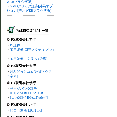
WEBブラウザ版)
・
GMOクリック証券[外為オプ
ション](専用WEBブラウザ版)
FX取引会社ア行
・
IG証券
・
岡三証券[岡三アクティブFX]
・
岡三証券【くりっく365】
FX取引会社カ行
・
外為どっとコム[外貨ネクス
トネオ]
FX取引会社サ行
・
サクソバンク証券
・
JFX[MATRIXTRADER]
・
StoneX証券[MetaTrader4]
FX取引会社ハ行
・
ヒロセ通商[LION FX]