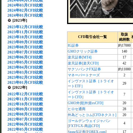
2024年04月CFD比較
2024年03月CFD比較
2024年02月CFD比較
2024年01月CFD比較
[2023年]
2023年12月CFD比較
2023年11月CFD比較
取扱
2023年10月CFD比較
CFD取引会社一覧
銘柄数
2023年09月CFD比較
IG証券
約17000
2023年08月CFD比較
GMOクリック証券
140
2023年07月CFD比較
2023年06月CFD比較
楽天証券[MT4]
17
2023年05月CFD比較
楽天証券[楽天CFD]
42
2023年04月CFD比較
サクソバンクFX証券
約11000
2023年03月CFD比較
マネーパートナーズ
2
2023年02月CFD比較
インヴァスト証券［トライオ
2023年01月CFD比較
29
ートETF］
[2022年]
インヴァスト証券［トライオ
2022年12月CFD比較
7
ートCFD］
2022年11月CFD比較
GMO外貨[外貨exCFD]
20
2022年10月CFD比較
2022年09月CFD比較
ヒロセ通商
28
2022年08月CFD比較
外為どっとコム[CFDネクスト]
20
2022年07月CFD比較
ゴールデンウェイジャパン
4
2022年06月CFD比較
[FXTFGX-商品CFD]
2022年05月CFD比較
StoneX証券[FOREX.com]
17