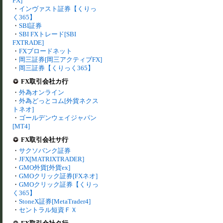
FX]
・
インヴァスト証券【くりっ
く365】
・
SBI証券
・
SBI FXトレード[SBI
FXTRADE]
・
FXブロードネット
・
岡三証券[岡三アクティブFX]
・
岡三証券【くりっく365】
FX取引会社カ行
・
外為オンライン
・
外為どっとコム[外貨ネクス
トネオ]
・
ゴールデンウェイジャパン
[MT4]
FX取引会社サ行
・
サクソバンク証券
・
JFX[MATRIXTRADER]
・
GMO外貨[外貨ex]
・
GMOクリック証券[FXネオ]
・
GMOクリック証券【くりっ
く365】
・
StoneX証券[MetaTrader4]
・
セントラル短資ＦＸ