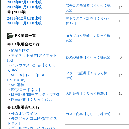
2012年02月CFD比較
岩井コスモ証券【くりっく株
2012年01月CFD比較
10
365】
[2011年]
2011年12月CFD比較
豊トラスティ証券【くりっく
10
2011年11月CFD比較
株365】
auカブコム証券【くりっく株
10
365】
FX取引会社ア行
・
IG証券[FX]
・
アイネット証券[アイネット
KOYO証券【くりっく株365】
9
FX]
・
インヴァスト証券【くりっ
く365】
フジトミ証券【くりっく株
・
SBI FXトレード[SBI
10
365】
FXTRADE]
・
SBI証券
・
FXブロードネット
大起証券【くりっく株365】
10
・
岡三証券[岡三アクティブFX]
・
岡三証券【くりっく365】
FX取引会社カ行
・
外為オンライン
カネツ商事【くりっく株365】
10
・
外為どっとコム[外貨ネクス
トネオ]
・
ゴールデンウェイジャパン