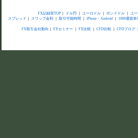
FX記録室TOP
｜
ドル円
｜
ユーロドル
｜
ポンドドル
｜
ユー
スプレッド
｜
スワップ金利
｜
取引可能時間
｜
iPhone・Android
｜
1000通貨単
FX取引会社動向
｜
FXセミナー
｜
FX比較
｜
CFD比較
｜
CFDブログ