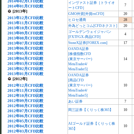
2014年02月CFD比較
インヴァスト証券［トライオ
7
2014年01月CFD比較
ートCFD］
[2013年]
GMO外貨[外貨exCFD]
20
2013年12月CFD比較
ヒロセ通商
28
2013年11月CFD比較
外為どっとコム[CFDネクスト]
20
2013年10月CFD比較
ゴールデンウェイジャパン
2013年09月CFD比較
4
[FXTFGX-商品CFD]
2013年08月CFD比較
StoneX証券[FOREX.com]
17
2013年07月CFD比較
2013年06月CFD比較
OANDA証券
2013年05月CFD比較
[株価指数CFD
2013年04月CFD比較
(東京サーバー)
14
2013年03月CFD比較
MetaTrader4/
2013年02月CFD比較
MetaTrader5]
2013年01月CFD比較
OANDA証券
[2012年]
[商品CFD
2012年12月CFD比較
(東京サーバー)
10
2012年11月CFD比較
MetaTrader4/
2012年10月CFD比較
MetaTrader5]
2012年09月CFD比較
あい証券
7
2012年08月CFD比較
岡三証券【くりっく株365】
10
2012年07月CFD比較
2012年06月CFD比較
2012年05月CFD比較
AIゴールド証券【くりっく株
2012年04月CFD比較
10
365】
2012年03月CFD比較