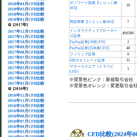
サンワード貿易【くりっく株
2018年04月CFD比較
10
365】
2018年03月CFD比較
2018年02月CFD比較
2018年01月CFD比較
岡安商事【くりっく株365】
7
[2017年]
インタラクティブブローカー
2017年12月CFD比較
約6500
ズ証券
2017年11月CFD比較
2017年10月CFD比較
PayPay証券[10倍CFD]
2
2017年09月CFD比較
PayPay証券[日本株CFD]
48
2017年08月CFD比較
フィリップ証券
9
2017年07月CFD比較
SBIネオトレード証券
31
2017年06月CFD比較
マネースクエア［トラリピ
2017年05月CFD比較
5
CFD］
2017年04月CFD比較
2017年02月CFD比較
※背景色ピンク：新規取引会社
2017年01月CFD比較
※背景色オレンジ：変更取引会
[2016年]
2016年12月CFD比較
2016年11月CFD比較
2016年10月CFD比較
2016年09月CFD比較
2016年08月CFD比較
2016年07月CFD比較
2016年06月CFD比較
2016年05月CFD比較
CFD比較(2024年
2016年04月CFD比較