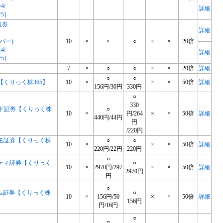
r4/
詳細
r5]
証券
詳細
バー)
10
×
×
○
×
×
20倍
r4/
詳細
r5]
7
×
○
○
×
×
20倍
詳細
○
○
【くりっく株365】
10
×
×
×
50倍
詳細
156円/30円
330円
○
330
ルド証券【くりっく株
○
10
×
円/264
×
×
50倍
詳細
440円/44円
円
/220円
モ証券【くりっく株
○
○
10
×
×
×
50倍
詳細
220円/22円
220円
○
ティ証券【くりっく
○
10
×
2970円/297
×
×
50倍
詳細
2970円
円
○
コム証券【くりっく株
○
10
×
156円/50
×
×
50倍
詳細
156円
円/16円
○
○