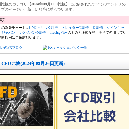
引比較
のカテゴリ
【2024年08月CFD比較】
に投稿されたすべてのエントリの
イブのページが、新しい順番に並んでいます。
トの為替チャートは
GMOクリック証券
、
トレイダーズ証券
、
IG証券
、
ゲインキャ
・ジャパン
、
サクソバンク証券
、
TradingView
のものを正式な許可を得て使用してい
無断転用はご遠慮願います。
飼いのFXブログ
FXキャッシュバック一覧
CFD比較(2024年08月26日更新)