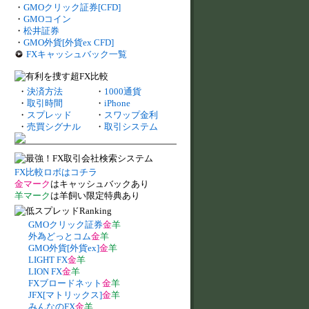
・
GMOクリック証券[CFD]
・
GMOコイン
・
松井証券
・
GMO外貨[外貨ex CFD]
FXキャッシュバック一覧
・
決済方法
・
1000通貨
・
取引時間
・
iPhone
・
スプレッド
・
スワップ金利
・
売買シグナル
・
取引システム
FX比較ロボはコチラ
金マーク
はキャッシュバックあり
羊マーク
は羊飼い限定特典あり
GMOクリック証券
金
羊
外為どっとコム
金
羊
GMO外貨[外貨ex]
金
羊
LIGHT FX
金
羊
LION FX
金
羊
FXブロードネット
金
羊
JFX[マトリックス]
金
羊
みんなのFX
金
羊