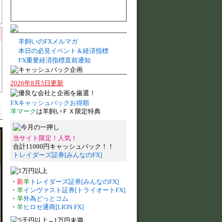
羊飼いのFXメルマガ
本日の必見イベント＆経済指標
FX重要経済指標直前通知
2026年8月3日更新
FXキャッシュバックお得順
羊マーク
は羊飼いＦＸ限定特典
当サイト限定！人気！
合計11000円キャッシュバック！！
トレイダーズ証券[みんなのFX]
・
新
羊
トレイダーズ証券[みんなのFX]
・
羊
インヴァスト証券[トライオートFX]
・
羊
外為どっとコム
・
羊
ヒロセ通商[LION FX]