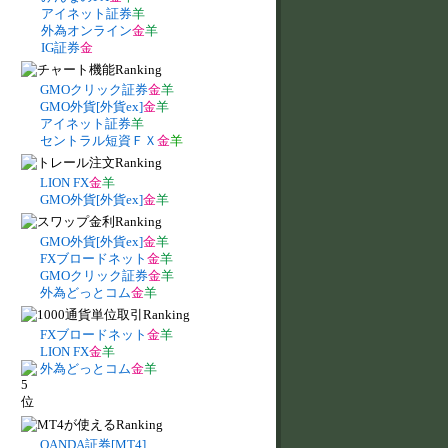
アイネット証券
羊
外為オンライン
金
羊
IG証券
金
GMOクリック証券
金
羊
GMO外貨[外貨ex]
金
羊
アイネット証券
羊
セントラル短資ＦＸ
金
羊
LION FX
金
羊
GMO外貨[外貨ex]
金
羊
GMO外貨[外貨ex]
金
羊
FXブロードネット
金
羊
GMOクリック証券
金
羊
外為どっとコム
金
羊
FXブロードネット
金
羊
LION FX
金
羊
外為どっとコム
金
羊
OANDA証券[MT4]