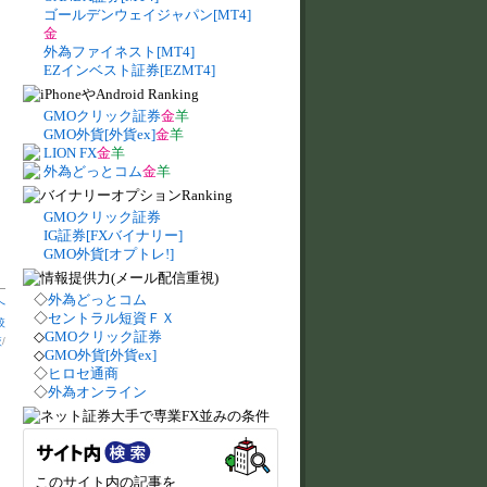
ゴールデンウェイジャパン[MT4]
金
外為ファイネスト[MT4]
EZインベスト証券[EZMT4]
GMOクリック証券
金
羊
GMO外貨[外貨ex]
金
羊
LION FX
金
羊
外為どっとコム
金
羊
GMOクリック証券
IG証券[FXバイナリー]
GMO外貨[オプトレ!]
◇
外為どっとコム
へ
◇
セントラル短資ＦＸ
較
◇
GMOクリック証券
較
/
◇
GMO外貨[外貨ex]
◇
ヒロセ通商
◇
外為オンライン
このサイト内の記事を