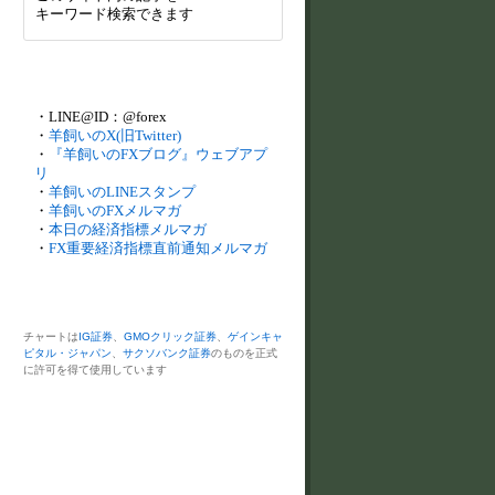
キーワード検索できます
・LINE@ID：@forex
・
羊飼いのX(旧Twitter)
・
『羊飼いのFXブログ』ウェブアプ
リ
・
羊飼いのLINEスタンプ
・
羊飼いのFXメルマガ
・
本日の経済指標メルマガ
・
FX重要経済指標直前通知メルマガ
チャートは
IG証券
、
GMOクリック証券
、
ゲインキャ
ピタル・ジャパン
、
サクソバンク証券
のものを正式
に許可を得て使用しています