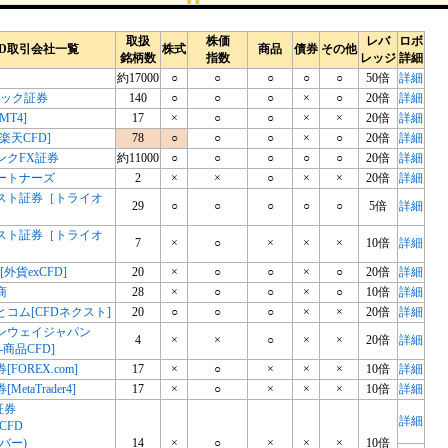
取扱
株価
レバ
ロボ
FD取引会社一覧
株式
商品
債券
その他
銘柄数
指数
レッジ
詳細
約17000
○
○
○
○
○
50倍
詳細
リック証券
140
○
○
○
×
○
20倍
詳細
MT4]
17
×
○
○
×
×
20倍
詳細
楽天CFD]
78
○
○
○
×
○
20倍
詳細
ンクFX証券
約11000
○
○
○
○
○
20倍
詳細
ートナーズ
2
×
×
○
×
×
20倍
詳細
スト証券［トライオ
29
○
○
○
○
○
5倍
詳細
］
スト証券［トライオ
7
×
○
×
×
×
10倍
詳細
］
外貨exCFD]
20
×
○
○
×
○
20倍
詳細
商
28
×
○
○
×
○
10倍
詳細
コム[CFDネクスト]
20
○
○
○
×
×
20倍
詳細
ンウェイジャパン
4
×
×
○
×
×
20倍
詳細
X-商品CFD]
券[FOREX.com]
17
×
○
×
×
×
10倍
詳細
[MetaTrader4]
17
×
○
×
×
×
10倍
詳細
証券
詳細
CFD
バー)
14
×
○
×
×
×
10倍