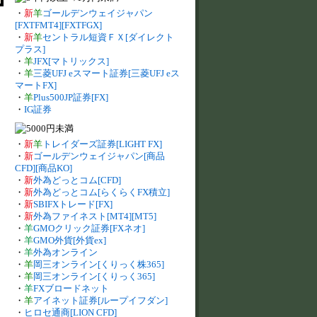
・
新
羊
ゴールデンウェイジャパン
[FXTFMT4][FXTFGX]
・
新
羊
セントラル短資ＦＸ[ダイレクト
プラス]
・
羊
JFX[マトリックス]
・
羊
三菱UFJ eスマート証券[三菱UFJ eス
マートFX]
・
羊
Plus500JP証券[FX]
・
IG証券
・
新
羊
トレイダーズ証券[LIGHT FX]
・
新
ゴールデンウェイジャパン[商品
CFD][商品KO]
・
新
外為どっとコム[CFD]
・
新
外為どっとコム[らくらくFX積立]
・
新
SBIFXトレード[FX]
・
新
外為ファイネスト[MT4][MT5]
・
羊
GMOクリック証券[FXネオ]
・
羊
GMO外貨[外貨ex]
・
羊
外為オンライン
・
羊
岡三オンライン[くりっく株365]
・
羊
岡三オンライン[くりっく365]
・
羊
FXブロードネット
・
羊
アイネット証券[ループイフダン]
・
ヒロセ通商[LION CFD]