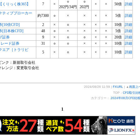
○
○
【くりっく株365】
7
×
×
×
50倍
詳細
202円/34円
202円
クティブブローカー
約7300
○
×
×
×
×
5倍
詳細
券[10倍CFD]
2
×
○
×
×
×
10倍
詳細
証券[日本株CFD]
48
○
×
×
×
×
5倍
詳細
プ証券
9
×
○
○
×
×
20倍
詳細
トレード証券
31
○
○
×
×
×
10倍
詳細
クエア［トラリピ
5
×
○
×
×
×
10倍
詳細
ピンク：新規取引会社
オレンジ：変更取引会社
2024/08/26 11:59 |
FXURL
| ▲
画面上
TOP：
CFD取引比
カテゴリー：
2024年08月CFD比
1