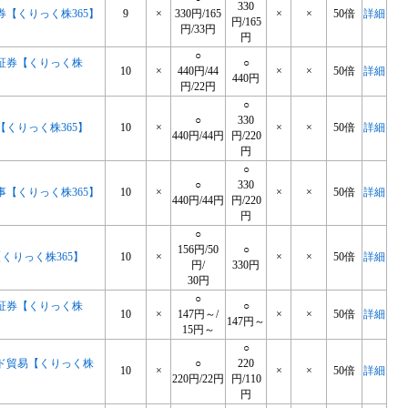
330
券【くりっく株365】
9
×
330円/165
×
×
50倍
詳細
円/165
円/33円
円
○
証券【くりっく株
○
10
×
440円/44
×
×
50倍
詳細
440円
円/22円
○
○
330
【くりっく株365】
10
×
×
×
50倍
詳細
440円/44円
円/220
円
○
○
330
事【くりっく株365】
10
×
×
×
50倍
詳細
440円/44円
円/220
円
○
156円/50
○
【くりっく株365】
10
×
×
×
50倍
詳細
円/
330円
30円
○
証券【くりっく株
○
10
×
147円～/
×
×
50倍
詳細
147円～
15円～
○
ド貿易【くりっく株
○
220
10
×
×
×
50倍
詳細
220円/22円
円/110
円