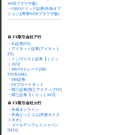
WEBブラウザ版)
・
GMOクリック証券[外為オプ
ション](専用WEBブラウザ版)
FX取引会社ア行
・
IG証券[FX]
・
アイネット証券[アイネット
FX]
・
インヴァスト証券【くりっ
く365】
・
SBI FXトレード[SBI
FXTRADE]
・
SBI証券
・
FXブロードネット
・
岡三証券[岡三アクティブFX]
・
岡三証券【くりっく365】
FX取引会社カ行
・
外為オンライン
・
外為どっとコム[外貨ネクス
トネオ]
・
ゴールデンウェイジャパン
[MT4]