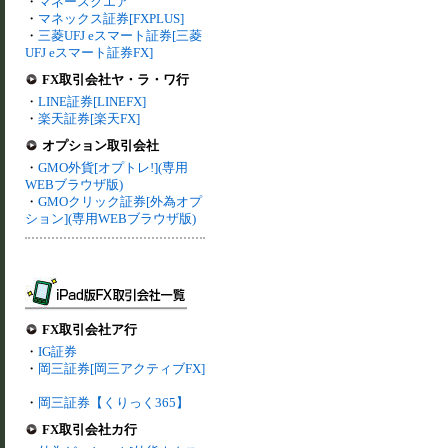
・
マネースクエア
・
マネックス証券[FXPLUS]
・
三菱UFJ eスマート証券[三菱
UFJ eスマート証券FX]
FX取引会社ヤ・ラ・ワ行
・
LINE証券[LINEFX]
・
楽天証券[楽天FX]
オプション取引会社
・
GMO外貨[オプトレ!](専用
WEBブラウザ版)
・
GMOクリック証券[外為オプ
ション](専用WEBブラウザ版)
FX取引会社ア行
・
IG証券
・
岡三証券[岡三アクティブFX]
・
岡三証券【くりっく365】
FX取引会社カ行