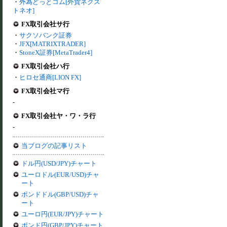
・
外為どっとコム[外貨ネクス
トネオ]
FX取引会社サ行
・
サクソバンク証券
・
JFX[MATRIXTRADER]
・
StoneX証券[MetaTrader4]
FX取引会社ハ行
・
ヒロセ通商[LION FX]
FX取引会社マ行
-
FX取引会社ヤ・ワ・ラ行
-
当ブログの記事リスト
ドル円(USD/JPY)チャート
ユーロドル(EUR/USD)チャ
ート
ポンドドル(GBP/USD)チャ
ート
ユーロ円(EUR/JPY)チャート
ポンド円(GBP/JPY)チャート