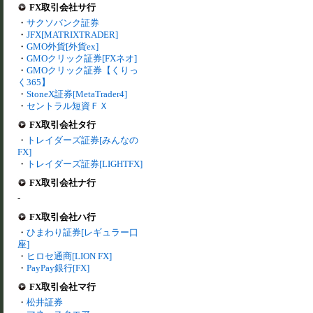
FX取引会社サ行
・
サクソバンク証券
・
JFX[MATRIXTRADER]
・
GMO外貨[外貨ex]
・
GMOクリック証券[FXネオ]
・
GMOクリック証券【くりっ
く365】
・
StoneX証券[MetaTrader4]
・
セントラル短資ＦＸ
FX取引会社タ行
・
トレイダーズ証券[みんなの
FX]
・
トレイダーズ証券[LIGHTFX]
FX取引会社ナ行
-
FX取引会社ハ行
・
ひまわり証券[レギュラー口
座]
・
ヒロセ通商[LION FX]
・
PayPay銀行[FX]
FX取引会社マ行
・
松井証券