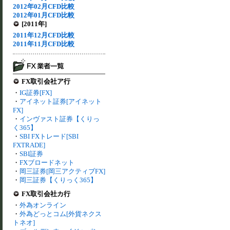
2012年02月CFD比較
2012年01月CFD比較
[2011年]
2011年12月CFD比較
2011年11月CFD比較
FX取引会社ア行
・
IG証券[FX]
・
アイネット証券[アイネット
FX]
・
インヴァスト証券【くりっ
く365】
・
SBI FXトレード[SBI
FXTRADE]
・
SBI証券
・
FXブロードネット
・
岡三証券[岡三アクティブFX]
・
岡三証券【くりっく365】
FX取引会社カ行
・
外為オンライン
・
外為どっとコム[外貨ネクス
トネオ]