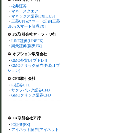
・
松井証券
・
マネースクエア
・
マネックス証券[FXPLUS]
・
三菱UFJ eスマート証券[三菱
UFJ eスマート証券FX]
FX取引会社ヤ・ラ・ワ行
・
LINE証券[LINEFX]
・
楽天証券[楽天FX]
オプション取引会社
・
GMO外貨[オプトレ!]
・
GMOクリック証券[外為オプ
ション]
CFD取引会社
・
IG証券CFD
・
サクソバンク証券CFD
・
GMOクリック証券CFD
FX取引会社ア行
・
IG証券[FX]
・
アイネット証券[アイネット