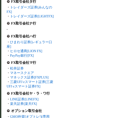
FX取引会社タ行
・
トレイダーズ証券[みんなの
FX]
・
トレイダーズ証券[LIGHTFX]
FX取引会社ナ行
-
FX取引会社ハ行
・
ひまわり証券[レギュラー口
座]
・
ヒロセ通商[LION FX]
・
PayPay銀行[FX]
FX取引会社マ行
・
松井証券
・
マネースクエア
・
マネックス証券[FXPLUS]
・
三菱UFJ eスマート証券[三菱
UFJ eスマート証券FX]
FX取引会社ヤ・ラ・ワ行
・
LINE証券[LINEFX]
・
楽天証券[楽天FX]
オプション取引会社
・
GMO外貨[オプトレ!](専用