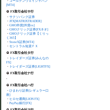
・
ゴールデンウェイジャパン
[MT4]
FX取引会社サ行
・
サクソバンク証券
・
JFX[MATRIXTRADER]
・
GMO外貨[外貨ex]
・
GMOクリック証券[FXネオ]
・
GMOクリック証券【くりっ
く365】
・
StoneX証券[MT4]
・
セントラル短資ＦＸ
FX取引会社タ行
・
トレイダーズ証券[みんなの
FX]
・
トレイダーズ証券[LIGHTFX]
FX取引会社ナ行
-
FX取引会社ハ行
・
ひまわり証券[レギュラー口
座]
・
ヒロセ通商[LION FX]
・
PayPay銀行[FX]
FX取引会社マ行