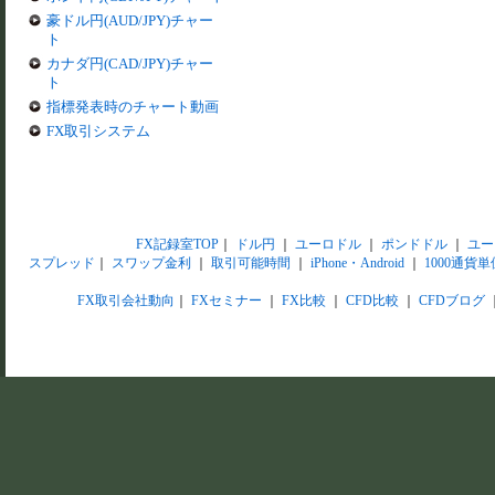
豪ドル円(AUD/JPY)チャー
ト
カナダ円(CAD/JPY)チャー
ト
指標発表時のチャート動画
FX取引システム
FX記録室TOP
｜
ドル円
｜
ユーロドル
｜
ポンドドル
｜
ユー
スプレッド
｜
スワップ金利
｜
取引可能時間
｜
iPhone・Android
｜
1000通貨単
FX取引会社動向
｜
FXセミナー
｜
FX比較
｜
CFD比較
｜
CFDブログ