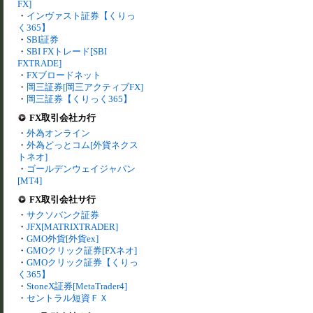
FX]
・
インヴァスト証券【くりっ
く365】
・
SBI証券
・
SBI FXトレード[SBI
FXTRADE]
・
FXブロードネット
・
岡三証券[岡三アクティブFX]
・
岡三証券【くりっく365】
FX取引会社カ行
・
外為オンライン
・
外為どっとコム[外貨ネクス
トネオ]
・
ゴールデンウェイジャパン
[MT4]
FX取引会社サ行
・
サクソバンク証券
・
JFX[MATRIXTRADER]
・
GMO外貨[外貨ex]
・
GMOクリック証券[FXネオ]
・
GMOクリック証券【くりっ
く365】
・
StoneX証券[MetaTrader4]
・
セントラル短資ＦＸ