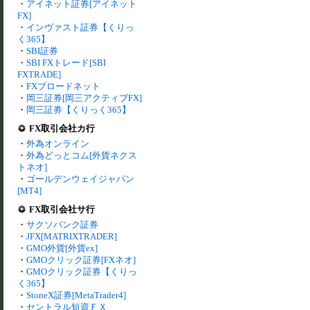
・
アイネット証券[アイネット
FX]
・
インヴァスト証券【くりっ
く365】
・
SBI証券
・
SBI FXトレード[SBI
FXTRADE]
・
FXブロードネット
・
岡三証券[岡三アクティブFX]
・
岡三証券【くりっく365】
FX取引会社カ行
・
外為オンライン
・
外為どっとコム[外貨ネクス
トネオ]
・
ゴールデンウェイジャパン
[MT4]
FX取引会社サ行
・
サクソバンク証券
・
JFX[MATRIXTRADER]
・
GMO外貨[外貨ex]
・
GMOクリック証券[FXネオ]
・
GMOクリック証券【くりっ
く365】
・
StoneX証券[MetaTrader4]
・
セントラル短資ＦＸ