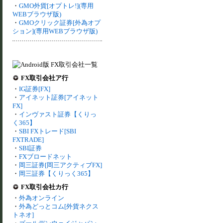
・
GMO外貨[オプトレ!](専用
WEBブラウザ版)
・
GMOクリック証券[外為オプ
ション](専用WEBブラウザ版)
FX取引会社ア行
・
IG証券[FX]
・
アイネット証券[アイネット
FX]
・
インヴァスト証券【くりっ
く365】
・
SBI FXトレード[SBI
FXTRADE]
・
SBI証券
・
FXブロードネット
・
岡三証券[岡三アクティブFX]
・
岡三証券【くりっく365】
FX取引会社カ行
・
外為オンライン
・
外為どっとコム[外貨ネクス
トネオ]