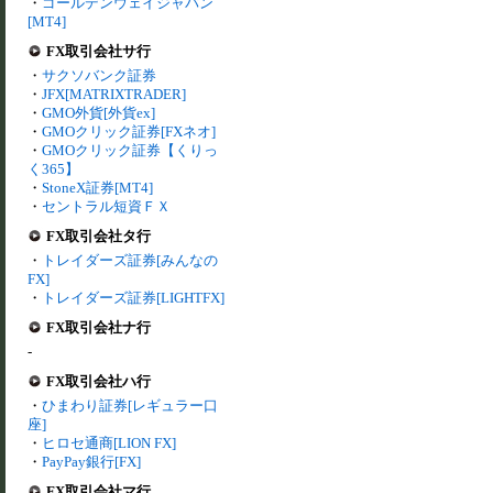
・
ゴールデンウェイジャパン
[MT4]
FX取引会社サ行
・
サクソバンク証券
・
JFX[MATRIXTRADER]
・
GMO外貨[外貨ex]
・
GMOクリック証券[FXネオ]
・
GMOクリック証券【くりっ
く365】
・
StoneX証券[MT4]
・
セントラル短資ＦＸ
FX取引会社タ行
・
トレイダーズ証券[みんなの
FX]
・
トレイダーズ証券[LIGHTFX]
FX取引会社ナ行
-
FX取引会社ハ行
・
ひまわり証券[レギュラー口
座]
・
ヒロセ通商[LION FX]
・
PayPay銀行[FX]
FX取引会社マ行