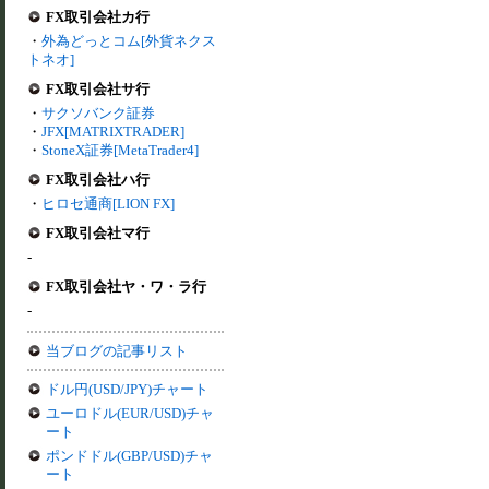
FX取引会社カ行
・
外為どっとコム[外貨ネクス
トネオ]
FX取引会社サ行
・
サクソバンク証券
・
JFX[MATRIXTRADER]
・
StoneX証券[MetaTrader4]
FX取引会社ハ行
・
ヒロセ通商[LION FX]
FX取引会社マ行
-
FX取引会社ヤ・ワ・ラ行
-
当ブログの記事リスト
ドル円(USD/JPY)チャート
ユーロドル(EUR/USD)チャ
ート
ポンドドル(GBP/USD)チャ
ート