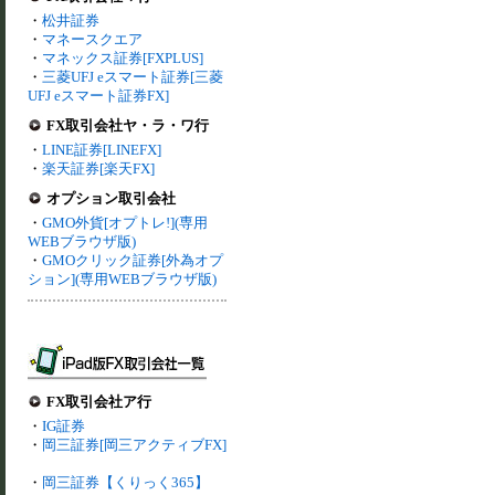
・
松井証券
・
マネースクエア
・
マネックス証券[FXPLUS]
・
三菱UFJ eスマート証券[三菱
UFJ eスマート証券FX]
FX取引会社ヤ・ラ・ワ行
・
LINE証券[LINEFX]
・
楽天証券[楽天FX]
オプション取引会社
・
GMO外貨[オプトレ!](専用
WEBブラウザ版)
・
GMOクリック証券[外為オプ
ション](専用WEBブラウザ版)
FX取引会社ア行
・
IG証券
・
岡三証券[岡三アクティブFX]
・
岡三証券【くりっく365】