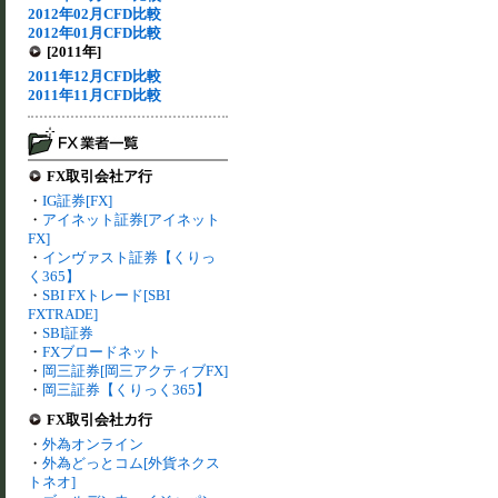
2012年02月CFD比較
2012年01月CFD比較
[2011年]
2011年12月CFD比較
2011年11月CFD比較
FX取引会社ア行
・
IG証券[FX]
・
アイネット証券[アイネット
FX]
・
インヴァスト証券【くりっ
く365】
・
SBI FXトレード[SBI
FXTRADE]
・
SBI証券
・
FXブロードネット
・
岡三証券[岡三アクティブFX]
・
岡三証券【くりっく365】
FX取引会社カ行
・
外為オンライン
・
外為どっとコム[外貨ネクス
トネオ]