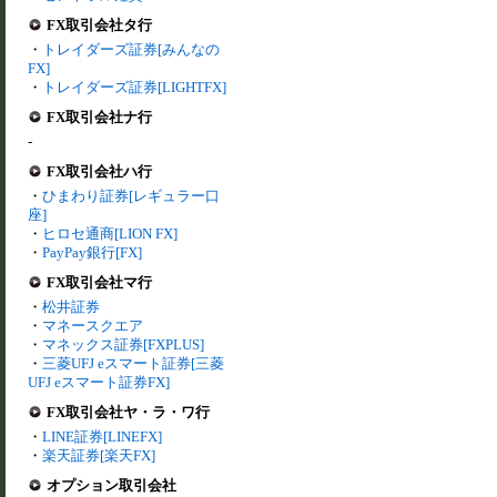
FX取引会社タ行
・
トレイダーズ証券[みんなの
FX]
・
トレイダーズ証券[LIGHTFX]
FX取引会社ナ行
-
FX取引会社ハ行
・
ひまわり証券[レギュラー口
座]
・
ヒロセ通商[LION FX]
・
PayPay銀行[FX]
FX取引会社マ行
・
松井証券
・
マネースクエア
・
マネックス証券[FXPLUS]
・
三菱UFJ eスマート証券[三菱
UFJ eスマート証券FX]
FX取引会社ヤ・ラ・ワ行
・
LINE証券[LINEFX]
・
楽天証券[楽天FX]
オプション取引会社