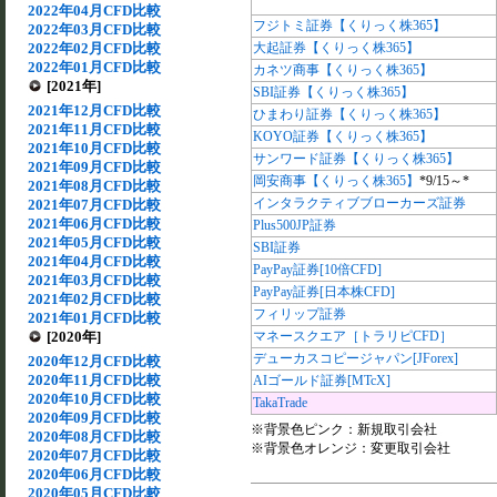
2022年04月CFD比較
フジトミ証券【くりっく株365】
2022年03月CFD比較
2022年02月CFD比較
大起証券【くりっく株365】
2022年01月CFD比較
カネツ商事【くりっく株365】
[2021年]
SBI証券【くりっく株365】
2021年12月CFD比較
ひまわり証券【くりっく株365】
2021年11月CFD比較
KOYO証券【くりっく株365】
2021年10月CFD比較
サンワード証券【くりっく株365】
2021年09月CFD比較
岡安商事【くりっく株365】
*9/15～*
2021年08月CFD比較
インタラクティブブローカーズ証券
2021年07月CFD比較
2021年06月CFD比較
Plus500JP証券
2021年05月CFD比較
SBI証券
2021年04月CFD比較
PayPay証券[10倍CFD]
2021年03月CFD比較
PayPay証券[日本株CFD]
2021年02月CFD比較
フィリップ証券
2021年01月CFD比較
[2020年]
マネースクエア［トラリピCFD］
デューカスコピージャパン[JForex]
2020年12月CFD比較
2020年11月CFD比較
AIゴールド証券[MTcX]
2020年10月CFD比較
TakaTrade
2020年09月CFD比較
※背景色ピンク：新規取引会社
2020年08月CFD比較
※背景色オレンジ：変更取引会社
2020年07月CFD比較
2020年06月CFD比較
2020年05月CFD比較