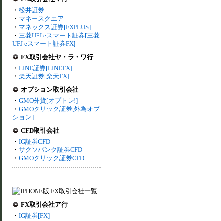
・
松井証券
・
マネースクエア
・
マネックス証券[FXPLUS]
・
三菱UFJ eスマート証券[三菱
UFJ eスマート証券FX]
FX取引会社ヤ・ラ・ワ行
・
LINE証券[LINEFX]
・
楽天証券[楽天FX]
オプション取引会社
・
GMO外貨[オプトレ!]
・
GMOクリック証券[外為オプ
ション]
CFD取引会社
・
IG証券CFD
・
サクソバンク証券CFD
・
GMOクリック証券CFD
FX取引会社ア行
・
IG証券[FX]