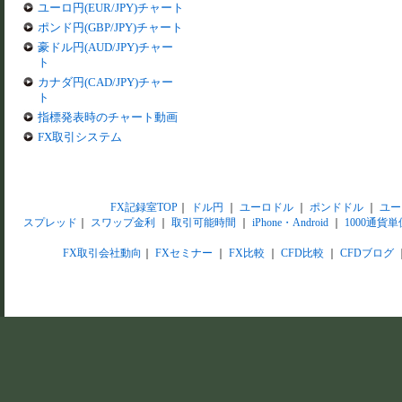
ユーロ円(EUR/JPY)チャート
ポンド円(GBP/JPY)チャート
豪ドル円(AUD/JPY)チャー
ト
カナダ円(CAD/JPY)チャー
ト
指標発表時のチャート動画
FX取引システム
FX記録室TOP
｜
ドル円
｜
ユーロドル
｜
ポンドドル
｜
ユー
スプレッド
｜
スワップ金利
｜
取引可能時間
｜
iPhone・Android
｜
1000通貨単
FX取引会社動向
｜
FXセミナー
｜
FX比較
｜
CFD比較
｜
CFDブログ