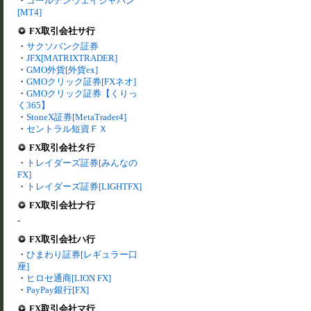
・
ゴールデンウェイジャパン
[MT4]
FX取引会社サ行
・
サクソバンク証券
・
JFX[MATRIXTRADER]
・
GMO外貨[外貨ex]
・
GMOクリック証券[FXネオ]
・
GMOクリック証券【くりっ
く365】
・
StoneX証券[MetaTrader4]
・
セントラル短資ＦＸ
FX取引会社タ行
・
トレイダーズ証券[みんなの
FX]
・
トレイダーズ証券[LIGHTFX]
FX取引会社ナ行
-
FX取引会社ハ行
・
ひまわり証券[レギュラー口
座]
・
ヒロセ通商[LION FX]
・
PayPay銀行[FX]
FX取引会社マ行