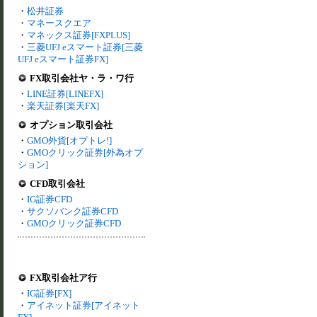
・
松井証券
・
マネースクエア
・
マネックス証券[FXPLUS]
・
三菱UFJ eスマート証券[三菱
UFJ eスマート証券FX]
FX取引会社ヤ・ラ・ワ行
・
LINE証券[LINEFX]
・
楽天証券[楽天FX]
オプション取引会社
・
GMO外貨[オプトレ!]
・
GMOクリック証券[外為オプ
ション]
CFD取引会社
・
IG証券CFD
・
サクソバンク証券CFD
・
GMOクリック証券CFD
FX取引会社ア行
・
IG証券[FX]
・
アイネット証券[アイネット