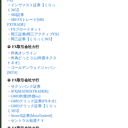
FX]
・
インヴァスト証券【くりっ
く365】
・
SBI証券
・
SBI FXトレード[SBI
FXTRADE]
・
FXブロードネット
・
岡三証券[岡三アクティブFX]
・
岡三証券【くりっく365】
FX取引会社カ行
・
外為オンライン
・
外為どっとコム[外貨ネクス
トネオ]
・
ゴールデンウェイジャパン
[MT4]
FX取引会社サ行
・
サクソバンク証券
・
JFX[MATRIXTRADER]
・
GMO外貨[外貨ex]
・
GMOクリック証券[FXネオ]
・
GMOクリック証券【くりっ
く365】
・
StoneX証券[MetaTrader4]
・
セントラル短資ＦＸ