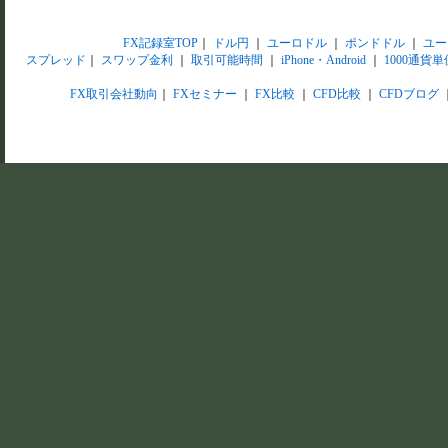
FX記録室TOP
｜
ドル円
｜
ユーロドル
｜
ポンドドル
｜
ユー
スプレッド
｜
スワップ金利
｜
取引可能時間
｜
iPhone・Android
｜
1000通貨単
FX取引会社動向
｜
FXセミナー
｜
FX比較
｜
CFD比較
｜
CFDブログ