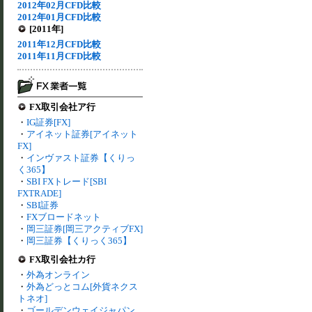
2012年02月CFD比較
2012年01月CFD比較
[2011年]
2011年12月CFD比較
2011年11月CFD比較
FX取引会社ア行
・
IG証券[FX]
・
アイネット証券[アイネット
FX]
・
インヴァスト証券【くりっ
く365】
・
SBI FXトレード[SBI
FXTRADE]
・
SBI証券
・
FXブロードネット
・
岡三証券[岡三アクティブFX]
・
岡三証券【くりっく365】
FX取引会社カ行
・
外為オンライン
・
外為どっとコム[外貨ネクス
トネオ]
・
ゴールデンウェイジャパン