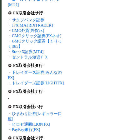
[MT4]
FX取引会社サ行
・
サクソバンク証券
・
JFX[MATRIXTRADER]
・
GMO外貨[外貨ex]
・
GMOクリック証券[FXネオ]
・
GMOクリック証券【くりっ
く365】
・
StoneX証券[MT4]
・
セントラル短資ＦＸ
FX取引会社タ行
・
トレイダーズ証券[みんなの
FX]
・
トレイダーズ証券[LIGHTFX]
FX取引会社ナ行
-
FX取引会社ハ行
・
ひまわり証券[レギュラー口
座]
・
ヒロセ通商[LION FX]
・
PayPay銀行[FX]
FX取引会社マ行