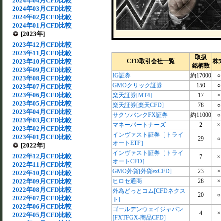
2024年04月CFD比較
2024年03月CFD比較
2024年02月CFD比較
2024年01月CFD比較
[2023年]
2023年12月CFD比較
2023年11月CFD比較
取扱
2023年10月CFD比較
CFD取引会社一覧
株
銘柄数
2023年09月CFD比較
IG証券
約17000
○
2023年08月CFD比較
GMOクリック証券
150
○
2023年07月CFD比較
2023年06月CFD比較
楽天証券[MT4]
17
×
2023年05月CFD比較
楽天証券[楽天CFD]
78
○
2023年04月CFD比較
サクソバンクFX証券
約11000
○
2023年03月CFD比較
マネーパートナーズ
2
×
2023年02月CFD比較
インヴァスト証券［トライ
2023年01月CFD比較
29
○
オートETF］
[2022年]
インヴァスト証券［トライ
2022年12月CFD比較
7
×
オートCFD］
2022年11月CFD比較
GMO外貨[外貨exCFD]
23
×
2022年10月CFD比較
2022年09月CFD比較
ヒロセ通商
28
×
2022年08月CFD比較
外為どっとコム[CFDネクス
20
○
2022年07月CFD比較
ト]
2022年06月CFD比較
ゴールデンウェイジャパン
4
×
2022年05月CFD比較
[FXTFGX-商品CFD]