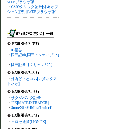
WEBブラウザ版)
・
GMOクリック証券[外為オプ
ション](専用WEBブラウザ版)
FX取引会社ア行
・
IG証券
・
岡三証券[岡三アクティブFX]
・
岡三証券【くりっく365】
FX取引会社カ行
・
外為どっとコム[外貨ネクス
トネオ]
FX取引会社サ行
・
サクソバンク証券
・
JFX[MATRIXTRADER]
・
StoneX証券[MetaTrader4]
FX取引会社ハ行
・
ヒロセ通商[LION FX]