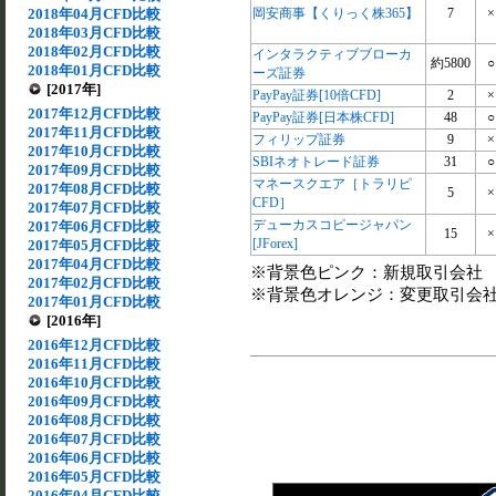
2018年04月CFD比較
岡安商事【くりっく株365】
7
×
2018年03月CFD比較
2018年02月CFD比較
インタラクティブブローカ
約5800
○
2018年01月CFD比較
ーズ証券
[2017年]
PayPay証券[10倍CFD]
2
×
2017年12月CFD比較
PayPay証券[日本株CFD]
48
○
2017年11月CFD比較
フィリップ証券
9
×
2017年10月CFD比較
SBIネオトレード証券
31
○
2017年09月CFD比較
マネースクエア［トラリピ
2017年08月CFD比較
5
×
CFD］
2017年07月CFD比較
デューカスコピージャパン
2017年06月CFD比較
15
×
[JForex]
2017年05月CFD比較
2017年04月CFD比較
※背景色ピンク：新規取引会社
2017年02月CFD比較
※背景色オレンジ：変更取引会
2017年01月CFD比較
[2016年]
2016年12月CFD比較
2016年11月CFD比較
2016年10月CFD比較
2016年09月CFD比較
2016年08月CFD比較
2016年07月CFD比較
2016年06月CFD比較
2016年05月CFD比較
2016年04月CFD比較