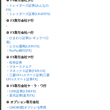
FX取引会社タ行
・
トレイダーズ証券[みんなの
FX]
・
トレイダーズ証券[LIGHTFX]
FX取引会社ナ行
-
FX取引会社ハ行
・
ひまわり証券[レギュラー口
座]
・
ヒロセ通商[LION FX]
・
PayPay銀行[FX]
FX取引会社マ行
・
松井証券
・
マネースクエア
・
マネックス証券[FXPLUS]
・
三菱UFJ eスマート証券[三菱
UFJ eスマート証券FX]
FX取引会社ヤ・ラ・ワ行
・
LINE証券[LINEFX]
・
楽天証券[楽天FX]
オプション取引会社
・
GMO外貨[オプトレ!](専用