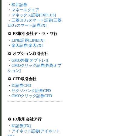
・
松井証券
・
マネースクエア
・
マネックス証券[FXPLUS]
・
三菱UFJ eスマート証券[三菱
UFJ eスマート証券FX]
FX取引会社ヤ・ラ・ワ行
・
LINE証券[LINEFX]
・
楽天証券[楽天FX]
オプション取引会社
・
GMO外貨[オプトレ!]
・
GMOクリック証券[外為オプ
ション]
CFD取引会社
・
IG証券CFD
・
サクソバンク証券CFD
・
GMOクリック証券CFD
FX取引会社ア行
・
IG証券[FX]
・
アイネット証券[アイネット