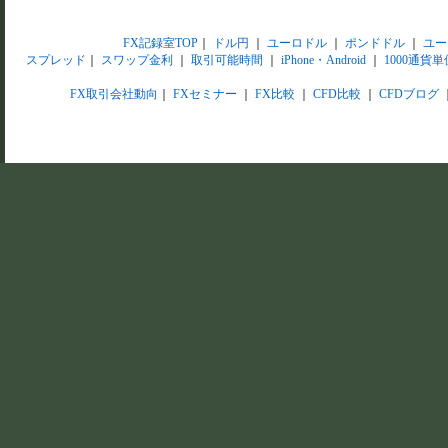
FX記録室TOP
｜
ドル円
｜
ユーロドル
｜
ポンドドル
｜
ユー
スプレッド
｜
スワップ金利
｜
取引可能時間
｜
iPhone・Android
｜
1000通貨単
FX取引会社動向
｜
FXセミナー
｜
FX比較
｜
CFD比較
｜
CFDブログ