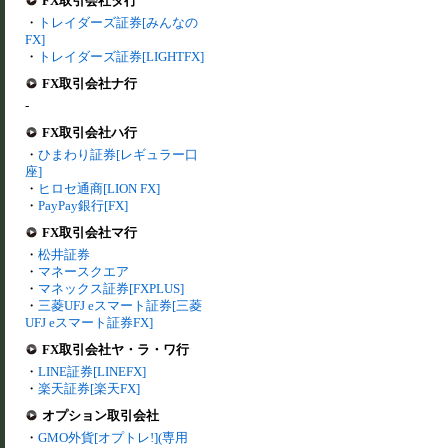
FX取引会社タ行
・
トレイダーズ証券[みんなの
FX]
・
トレイダーズ証券[LIGHTFX]
FX取引会社ナ行
-
FX取引会社ハ行
・
ひまわり証券[レギュラー口
座]
・
ヒロセ通商[LION FX]
・
PayPay銀行[FX]
FX取引会社マ行
・
松井証券
・
マネースクエア
・
マネックス証券[FXPLUS]
・
三菱UFJ eスマート証券[三菱
UFJ eスマート証券FX]
FX取引会社ヤ・ラ・ワ行
・
LINE証券[LINEFX]
・
楽天証券[楽天FX]
オプション取引会社
・
GMO外貨[オプトレ!](専用