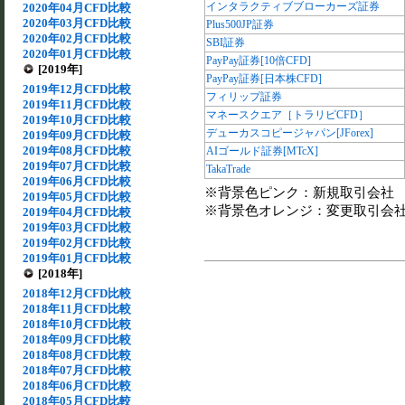
インタラクティブブローカーズ証券
2020年04月CFD比較
2020年03月CFD比較
Plus500JP証券
2020年02月CFD比較
SBI証券
2020年01月CFD比較
PayPay証券[10倍CFD]
[2019年]
PayPay証券[日本株CFD]
2019年12月CFD比較
フィリップ証券
2019年11月CFD比較
マネースクエア［トラリピCFD］
2019年10月CFD比較
デューカスコピージャパン[JForex]
2019年09月CFD比較
2019年08月CFD比較
AIゴールド証券[MTcX]
2019年07月CFD比較
TakaTrade
2019年06月CFD比較
※背景色ピンク：新規取引会社
2019年05月CFD比較
※背景色オレンジ：変更取引会
2019年04月CFD比較
2019年03月CFD比較
2019年02月CFD比較
2019年01月CFD比較
[2018年]
2018年12月CFD比較
2018年11月CFD比較
2018年10月CFD比較
2018年09月CFD比較
2018年08月CFD比較
2018年07月CFD比較
2018年06月CFD比較
2018年05月CFD比較