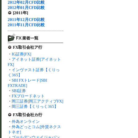
2012年02月CFD比較
2012年01月CFD比較
[2011年]
2011年12月CFD比較
2011年11月CFD比較
FX取引会社ア行
・
IG証券[FX]
・
アイネット証券[アイネット
FX]
・
インヴァスト証券【くりっ
く365】
・
SBI FXトレード[SBI
FXTRADE]
・
SBI証券
・
FXブロードネット
・
岡三証券[岡三アクティブFX]
・
岡三証券【くりっく365】
FX取引会社カ行
・
外為オンライン
・
外為どっとコム[外貨ネクス
トネオ]
・
ゴールデンウェイジャパン