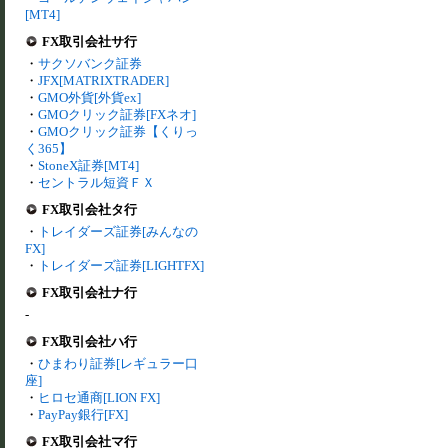
[MT4]
FX取引会社サ行
・
サクソバンク証券
・
JFX[MATRIXTRADER]
・
GMO外貨[外貨ex]
・
GMOクリック証券[FXネオ]
・
GMOクリック証券【くりっ
く365】
・
StoneX証券[MT4]
・
セントラル短資ＦＸ
FX取引会社タ行
・
トレイダーズ証券[みんなの
FX]
・
トレイダーズ証券[LIGHTFX]
FX取引会社ナ行
-
FX取引会社ハ行
・
ひまわり証券[レギュラー口
座]
・
ヒロセ通商[LION FX]
・
PayPay銀行[FX]
FX取引会社マ行