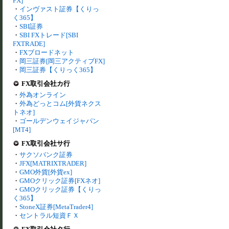
FX]
・
インヴァスト証券【くりっ
く365】
・
SBI証券
・
SBI FXトレード[SBI
FXTRADE]
・
FXブロードネット
・
岡三証券[岡三アクティブFX]
・
岡三証券【くりっく365】
FX取引会社カ行
・
外為オンライン
・
外為どっとコム[外貨ネクス
トネオ]
・
ゴールデンウェイジャパン
[MT4]
FX取引会社サ行
・
サクソバンク証券
・
JFX[MATRIXTRADER]
・
GMO外貨[外貨ex]
・
GMOクリック証券[FXネオ]
・
GMOクリック証券【くりっ
く365】
・
StoneX証券[MetaTrader4]
・
セントラル短資ＦＸ