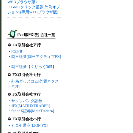
WEBブラウザ版)
・
GMOクリック証券[外為オプ
ション](専用WEBブラウザ版)
FX取引会社ア行
・
IG証券
・
岡三証券[岡三アクティブFX]
・
岡三証券【くりっく365】
FX取引会社カ行
・
外為どっとコム[外貨ネクス
トネオ]
FX取引会社サ行
・
サクソバンク証券
・
JFX[MATRIXTRADER]
・
StoneX証券[MetaTrader4]
FX取引会社ハ行
・
ヒロセ通商[LION FX]