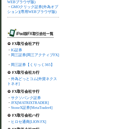
WEBブラウザ版)
・
GMOクリック証券[外為オプ
ション](専用WEBブラウザ版)
FX取引会社ア行
・
IG証券
・
岡三証券[岡三アクティブFX]
・
岡三証券【くりっく365】
FX取引会社カ行
・
外為どっとコム[外貨ネクス
トネオ]
FX取引会社サ行
・
サクソバンク証券
・
JFX[MATRIXTRADER]
・
StoneX証券[MetaTrader4]
FX取引会社ハ行
・
ヒロセ通商[LION FX]