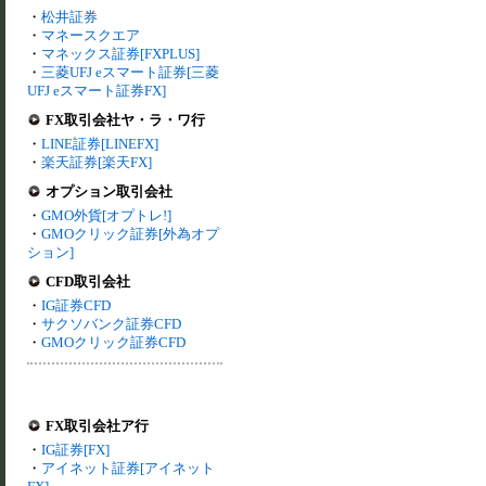
・
松井証券
・
マネースクエア
・
マネックス証券[FXPLUS]
・
三菱UFJ eスマート証券[三菱
UFJ eスマート証券FX]
FX取引会社ヤ・ラ・ワ行
・
LINE証券[LINEFX]
・
楽天証券[楽天FX]
オプション取引会社
・
GMO外貨[オプトレ!]
・
GMOクリック証券[外為オプ
ション]
CFD取引会社
・
IG証券CFD
・
サクソバンク証券CFD
・
GMOクリック証券CFD
FX取引会社ア行
・
IG証券[FX]
・
アイネット証券[アイネット