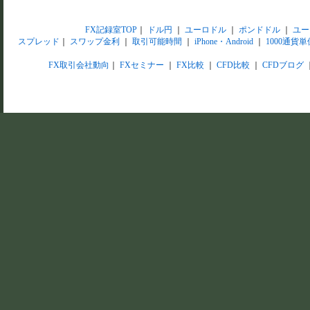
FX記録室TOP
｜
ドル円
｜
ユーロドル
｜
ポンドドル
｜
ユー
スプレッド
｜
スワップ金利
｜
取引可能時間
｜
iPhone・Android
｜
1000通貨単
FX取引会社動向
｜
FXセミナー
｜
FX比較
｜
CFD比較
｜
CFDブログ