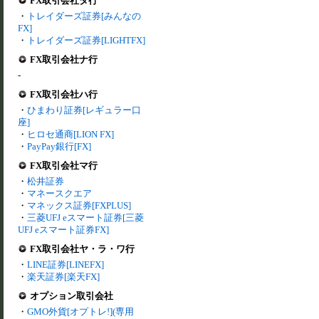
FX取引会社タ行
・
トレイダーズ証券[みんなの
FX]
・
トレイダーズ証券[LIGHTFX]
FX取引会社ナ行
-
FX取引会社ハ行
・
ひまわり証券[レギュラー口
座]
・
ヒロセ通商[LION FX]
・
PayPay銀行[FX]
FX取引会社マ行
・
松井証券
・
マネースクエア
・
マネックス証券[FXPLUS]
・
三菱UFJ eスマート証券[三菱
UFJ eスマート証券FX]
FX取引会社ヤ・ラ・ワ行
・
LINE証券[LINEFX]
・
楽天証券[楽天FX]
オプション取引会社
・
GMO外貨[オプトレ!](専用