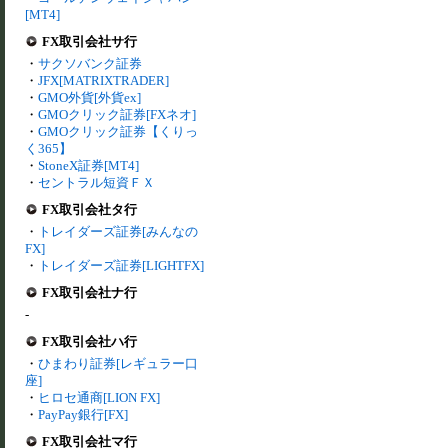
[MT4]
FX取引会社サ行
・
サクソバンク証券
・
JFX[MATRIXTRADER]
・
GMO外貨[外貨ex]
・
GMOクリック証券[FXネオ]
・
GMOクリック証券【くりっ
く365】
・
StoneX証券[MT4]
・
セントラル短資ＦＸ
FX取引会社タ行
・
トレイダーズ証券[みんなの
FX]
・
トレイダーズ証券[LIGHTFX]
FX取引会社ナ行
-
FX取引会社ハ行
・
ひまわり証券[レギュラー口
座]
・
ヒロセ通商[LION FX]
・
PayPay銀行[FX]
FX取引会社マ行