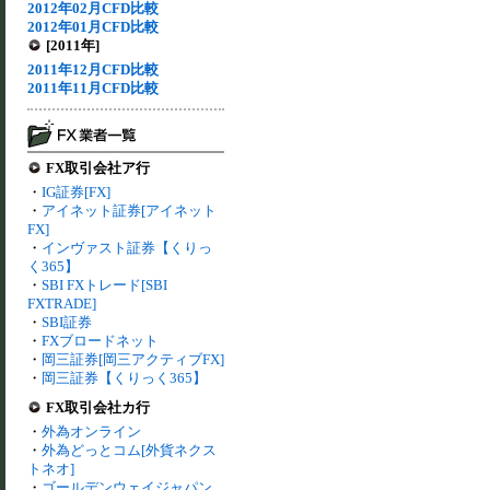
2012年02月CFD比較
2012年01月CFD比較
[2011年]
2011年12月CFD比較
2011年11月CFD比較
FX取引会社ア行
・
IG証券[FX]
・
アイネット証券[アイネット
FX]
・
インヴァスト証券【くりっ
く365】
・
SBI FXトレード[SBI
FXTRADE]
・
SBI証券
・
FXブロードネット
・
岡三証券[岡三アクティブFX]
・
岡三証券【くりっく365】
FX取引会社カ行
・
外為オンライン
・
外為どっとコム[外貨ネクス
トネオ]
・
ゴールデンウェイジャパン