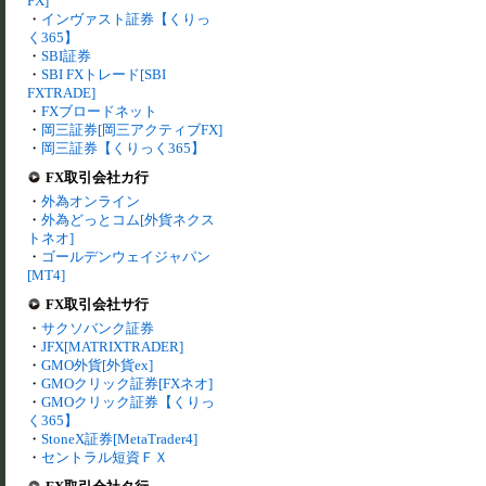
FX]
・
インヴァスト証券【くりっ
く365】
・
SBI証券
・
SBI FXトレード[SBI
FXTRADE]
・
FXブロードネット
・
岡三証券[岡三アクティブFX]
・
岡三証券【くりっく365】
FX取引会社カ行
・
外為オンライン
・
外為どっとコム[外貨ネクス
トネオ]
・
ゴールデンウェイジャパン
[MT4]
FX取引会社サ行
・
サクソバンク証券
・
JFX[MATRIXTRADER]
・
GMO外貨[外貨ex]
・
GMOクリック証券[FXネオ]
・
GMOクリック証券【くりっ
く365】
・
StoneX証券[MetaTrader4]
・
セントラル短資ＦＸ