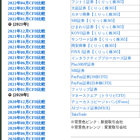
フジトミ証券【くりっく株365】
2022年04月CFD比較
2022年03月CFD比較
大起証券【くりっく株365】
2022年02月CFD比較
カネツ商事【くりっく株365】
2022年01月CFD比較
SBI証券【くりっく株365】
[2021年]
ひまわり証券【くりっく株365】
2021年12月CFD比較
KOYO証券【くりっく株365】
2021年11月CFD比較
サンワード証券【くりっく株365】
2021年10月CFD比較
岡安商事【くりっく株365】
2021年09月CFD比較
FINX J証券【くりっく株365】
2021年08月CFD比較
2021年07月CFD比較
インタラクティブブローカーズ証券
2021年06月CFD比較
Plus500JP証券
2021年05月CFD比較
SBI証券
2021年04月CFD比較
PayPay証券[10倍CFD]
2021年03月CFD比較
PayPay証券[日本株CFD]
2021年02月CFD比較
2021年01月CFD比較
フィリップ証券
[2020年]
マネースクエア［トラリピCFD］
2020年12月CFD比較
デューカスコピージャパン[JForex]
2020年11月CFD比較
AIゴールド証券[MTcX]
2020年10月CFD比較
TakaTrade
2020年09月CFD比較
※背景色ピンク：新規取引会社
2020年08月CFD比較
※背景色オレンジ：変更取引会社
2020年07月CFD比較
2020年06月CFD比較
2020年05月CFD比較