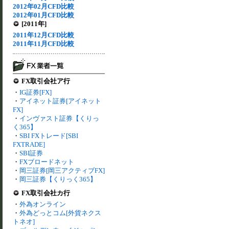
2012年02月CFD比較
2012年01月CFD比較
[2011年]
2011年12月CFD比較
2011年11月CFD比較
FX取引会社ア行
・
IG証券[FX]
・
アイネット証券[アイネット
FX]
・
インヴァスト証券【くりっ
く365】
・
SBI FXトレード[SBI
FXTRADE]
・
SBI証券
・
FXブロードネット
・
岡三証券[岡三アクティブFX]
・
岡三証券【くりっく365】
FX取引会社カ行
・
外為オンライン
・
外為どっとコム[外貨ネクス
トネオ]