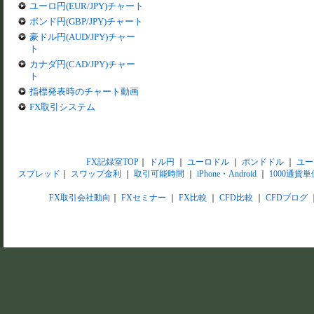
ユーロ円(EUR/JPY)チャート
ポンド円(GBP/JPY)チャート
豪ドル円(AUD/JPY)チャー
ト
カナダ円(CAD/JPY)チャー
ト
指標発表時のチャート動画
FX取引システム
FX記録室TOP
｜
ドル円
｜
ユーロドル
｜
ポンドドル
｜
ユー
スプレッド
｜
スワップ金利
｜
取引可能時間
｜
iPhone・Android
｜
1000通貨単
FX取引会社動向
｜
FXセミナー
｜
FX比較
｜
CFD比較
｜
CFDブログ