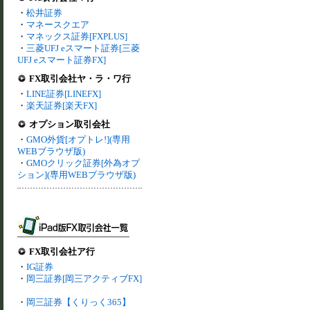
・
松井証券
・
マネースクエア
・
マネックス証券[FXPLUS]
・
三菱UFJ eスマート証券[三菱
UFJ eスマート証券FX]
FX取引会社ヤ・ラ・ワ行
・
LINE証券[LINEFX]
・
楽天証券[楽天FX]
オプション取引会社
・
GMO外貨[オプトレ!](専用
WEBブラウザ版)
・
GMOクリック証券[外為オプ
ション](専用WEBブラウザ版)
FX取引会社ア行
・
IG証券
・
岡三証券[岡三アクティブFX]
・
岡三証券【くりっく365】