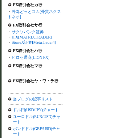
FX取引会社カ行
・
外為どっとコム[外貨ネクス
トネオ]
FX取引会社サ行
・
サクソバンク証券
・
JFX[MATRIXTRADER]
・
StoneX証券[MetaTrader4]
FX取引会社ハ行
・
ヒロセ通商[LION FX]
FX取引会社マ行
-
FX取引会社ヤ・ワ・ラ行
-
当ブログの記事リスト
ドル円(USD/JPY)チャート
ユーロドル(EUR/USD)チャ
ート
ポンドドル(GBP/USD)チャ
ート