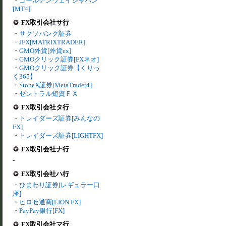
・
ゴールデンウェイジャパン
[MT4]
FX取引会社サ行
・
サクソバンク証券
・
JFX[MATRIXTRADER]
・
GMO外貨[外貨ex]
・
GMOクリック証券[FXネオ]
・
GMOクリック証券【くりっ
く365】
・
StoneX証券[MetaTrader4]
・
セントラル短資ＦＸ
FX取引会社タ行
・
トレイダーズ証券[みんなの
FX]
・
トレイダーズ証券[LIGHTFX]
FX取引会社ナ行
-
FX取引会社ハ行
・
ひまわり証券[レギュラー口
座]
・
ヒロセ通商[LION FX]
・
PayPay銀行[FX]
FX取引会社マ行