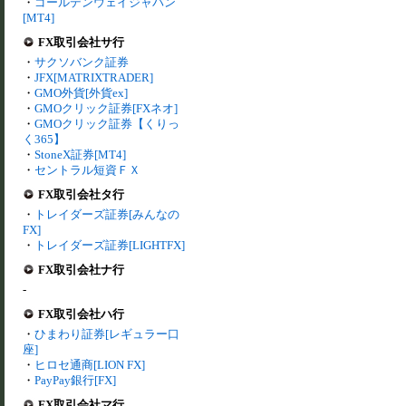
・
ゴールデンウェイジャパン
[MT4]
FX取引会社サ行
・
サクソバンク証券
・
JFX[MATRIXTRADER]
・
GMO外貨[外貨ex]
・
GMOクリック証券[FXネオ]
・
GMOクリック証券【くりっ
く365】
・
StoneX証券[MT4]
・
セントラル短資ＦＸ
FX取引会社タ行
・
トレイダーズ証券[みんなの
FX]
・
トレイダーズ証券[LIGHTFX]
FX取引会社ナ行
-
FX取引会社ハ行
・
ひまわり証券[レギュラー口
座]
・
ヒロセ通商[LION FX]
・
PayPay銀行[FX]
FX取引会社マ行