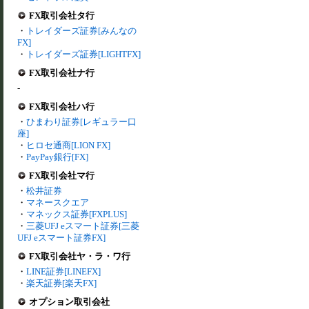
FX取引会社タ行
・
トレイダーズ証券[みんなの
FX]
・
トレイダーズ証券[LIGHTFX]
FX取引会社ナ行
-
FX取引会社ハ行
・
ひまわり証券[レギュラー口
座]
・
ヒロセ通商[LION FX]
・
PayPay銀行[FX]
FX取引会社マ行
・
松井証券
・
マネースクエア
・
マネックス証券[FXPLUS]
・
三菱UFJ eスマート証券[三菱
UFJ eスマート証券FX]
FX取引会社ヤ・ラ・ワ行
・
LINE証券[LINEFX]
・
楽天証券[楽天FX]
オプション取引会社