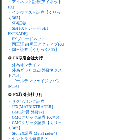
・
アイネット証券[アイネット
FX]
・
インヴァスト証券【くりっ
く365】
・
SBI証券
・
SBI FXトレード[SBI
FXTRADE]
・
FXブロードネット
・
岡三証券[岡三アクティブFX]
・
岡三証券【くりっく365】
FX取引会社カ行
・
外為オンライン
・
外為どっとコム[外貨ネクス
トネオ]
・
ゴールデンウェイジャパン
[MT4]
FX取引会社サ行
・
サクソバンク証券
・
JFX[MATRIXTRADER]
・
GMO外貨[外貨ex]
・
GMOクリック証券[FXネオ]
・
GMOクリック証券【くりっ
く365】
・
StoneX証券[MetaTrader4]
・
セントラル短資ＦＸ