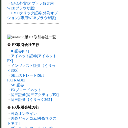
・
GMO外貨[オプトレ!](専用
WEBブラウザ版)
・
GMOクリック証券[外為オプ
ション](専用WEBブラウザ版)
FX取引会社ア行
・
IG証券[FX]
・
アイネット証券[アイネット
FX]
・
インヴァスト証券【くりっ
く365】
・
SBI FXトレード[SBI
FXTRADE]
・
SBI証券
・
FXブロードネット
・
岡三証券[岡三アクティブFX]
・
岡三証券【くりっく365】
FX取引会社カ行
・
外為オンライン
・
外為どっとコム[外貨ネクス
トネオ]