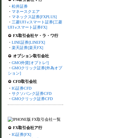
・
松井証券
・
マネースクエア
・
マネックス証券[FXPLUS]
・
三菱UFJ eスマート証券[三菱
UFJ eスマート証券FX]
FX取引会社ヤ・ラ・ワ行
・
LINE証券[LINEFX]
・
楽天証券[楽天FX]
オプション取引会社
・
GMO外貨[オプトレ!]
・
GMOクリック証券[外為オプ
ション]
CFD取引会社
・
IG証券CFD
・
サクソバンク証券CFD
・
GMOクリック証券CFD
FX取引会社ア行
・
IG証券[FX]