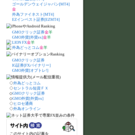
ゴールデンウェイジャパン[MT4]
金
外為ファイネスト[MT4]
EZインベスト証券[EZMT4]
GMOクリック証券
金
羊
GMO外貨[外貨ex]
金
羊
LION FX
金
羊
外為どっとコム
金
羊
GMOクリック証券
IG証券[FXバイナリー]
GMO外貨[オプトレ!]
◇
外為どっとコム
◇
セントラル短資ＦＸ
◇
GMOクリック証券
◇
GMO外貨[外貨ex]
◇
ヒロセ通商
◇
外為オンライン
このサイト内の記事を