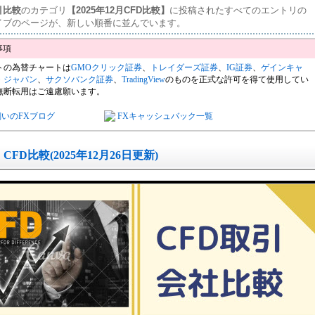
引比較
のカテゴリ
【2025年12月CFD比較】
に投稿されたすべてのエントリの
イブのページが、新しい順番に並んでいます。
トの為替チャートは
GMOクリック証券
、
トレイダーズ証券
、
IG証券
、
ゲインキャ
・ジャパン
、
サクソバンク証券
、
TradingView
のものを正式な許可を得て使用してい
無断転用はご遠慮願います。
飼いのFXブログ
FXキャッシュバック一覧
CFD比較(2025年12月26日更新)