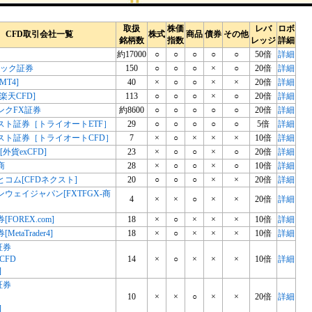
取扱
株価
レバ
ロボ
CFD取引会社一覧
株式
商品
債券
その他
銘柄数
指数
レッジ
詳細
約17000
○
○
○
○
○
50倍
詳細
リック証券
150
○
○
○
×
○
20倍
詳細
MT4]
40
×
○
○
×
×
20倍
詳細
楽天CFD]
113
○
○
○
×
○
20倍
詳細
ンクFX証券
約8600
○
○
○
○
○
20倍
詳細
スト証券［トライオートETF］
29
○
○
○
○
○
5倍
詳細
スト証券［トライオートCFD］
7
×
○
×
×
×
10倍
詳細
外貨exCFD]
23
×
○
○
×
○
20倍
詳細
商
28
×
○
○
×
○
10倍
詳細
コム[CFDネクスト]
20
○
○
○
×
×
20倍
詳細
ウェイジャパン[FXTFGX-商
4
×
×
○
×
×
20倍
詳細
券[FOREX.com]
18
×
○
×
×
×
10倍
詳細
[MetaTrader4]
18
×
○
×
×
×
10倍
詳細
証券
CFD
14
×
○
×
×
×
10倍
詳細
]
証券
10
×
×
○
×
×
20倍
詳細
]