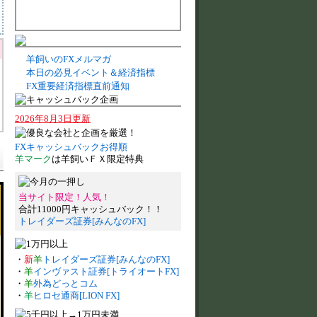
羊飼いのFXメルマガ
本日の必見イベント＆経済指標
FX重要経済指標直前通知
2026年8月3日更新
FXキャッシュバックお得順
羊マーク
は羊飼いＦＸ限定特典
当サイト限定！人気！
合計11000円キャッシュバック！！
トレイダーズ証券[みんなのFX]
・
新
羊
トレイダーズ証券[みんなのFX]
・
羊
インヴァスト証券[トライオートFX]
・
羊
外為どっとコム
・
羊
ヒロセ通商[LION FX]