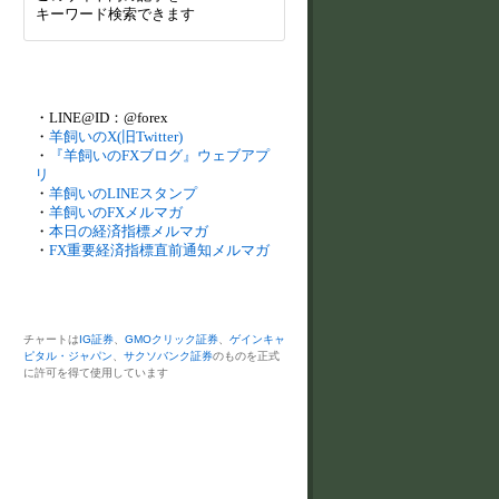
キーワード検索できます
・LINE@ID：@forex
・
羊飼いのX(旧Twitter)
・
『羊飼いのFXブログ』ウェブアプ
リ
・
羊飼いのLINEスタンプ
・
羊飼いのFXメルマガ
・
本日の経済指標メルマガ
・
FX重要経済指標直前通知メルマガ
チャートは
IG証券
、
GMOクリック証券
、
ゲインキャ
ピタル・ジャパン
、
サクソバンク証券
のものを正式
に許可を得て使用しています