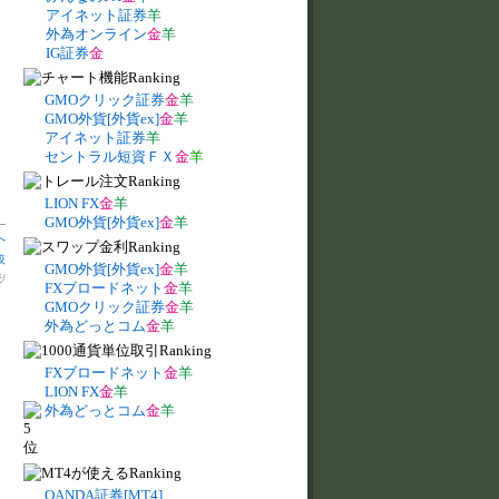
アイネット証券
羊
外為オンライン
金
羊
IG証券
金
GMOクリック証券
金
羊
GMO外貨[外貨ex]
金
羊
アイネット証券
羊
セントラル短資ＦＸ
金
羊
LION FX
金
羊
GMO外貨[外貨ex]
金
羊
へ
較
GMO外貨[外貨ex]
金
羊
較
/
FXブロードネット
金
羊
GMOクリック証券
金
羊
外為どっとコム
金
羊
FXブロードネット
金
羊
LION FX
金
羊
外為どっとコム
金
羊
OANDA証券[MT4]