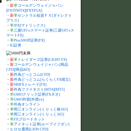
・
新
羊
ゴールデンウェイジャパン
[FXTFMT4][FXTFGX]
・
新
羊
セントラル短資ＦＸ[ダイレクト
プラス]
・
羊
JFX[マトリックス]
・
羊
三菱UFJ eスマート証券[三菱UFJ eス
マートFX]
・
羊
Plus500JP証券[FX]
・
IG証券
・
新
羊
トレイダーズ証券[LIGHT FX]
・
新
ゴールデンウェイジャパン[商品
CFD][商品KO]
・
新
外為どっとコム[CFD]
・
新
外為どっとコム[らくらくFX積立]
・
新
SBIFXトレード[FX]
・
新
外為ファイネスト[MT4][MT5]
・
羊
GMOクリック証券[FXネオ]
・
羊
GMO外貨[外貨ex]
・
羊
外為オンライン
・
羊
岡三オンライン[くりっく株365]
・
羊
岡三オンライン[くりっく365]
・
羊
FXブロードネット
・
羊
アイネット証券[ループイフダン]
・
ヒロセ通商[LION CFD]