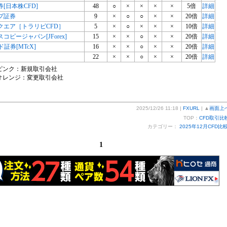
証券[日本株CFD]
48
○
×
×
×
×
5倍
詳細
プ証券
9
×
○
○
×
×
20倍
詳細
クエア［トラリピCFD］
5
×
○
×
×
×
10倍
詳細
コピージャパン[JForex]
15
×
×
○
×
×
20倍
詳細
ド証券[MTcX]
16
×
×
○
×
×
20倍
詳細
22
×
×
○
×
×
20倍
詳細
ピンク：新規取引会社
オレンジ：変更取引会社
2025/12/26 11:18 |
FXURL
| ▲
画面上
TOP：
CFD取引比
カテゴリー：
2025年12月CFD比
1