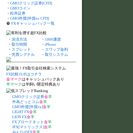
・
GMOクリック証券[CFD]
・
GMOコイン
・
松井証券
・
GMO外貨[外貨ex CFD]
FXキャッシュバック一覧
・
決済方法
・
1000通貨
・
取引時間
・
iPhone
・
スプレッド
・
スワップ金利
・
売買シグナル
・
取引システム
FX比較ロボはコチラ
金マーク
はキャッシュバックあり
羊マーク
は羊飼い限定特典あり
GMOクリック証券
金
羊
外為どっとコム
金
羊
GMO外貨[外貨ex]
金
羊
LIGHT FX
金
羊
LION FX
金
羊
FXブロードネット
金
羊
JFX[マトリックス]
金
羊
みんなのFX
金
羊