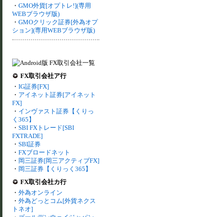
・
GMO外貨[オプトレ!](専用
WEBブラウザ版)
・
GMOクリック証券[外為オプ
ション](専用WEBブラウザ版)
FX取引会社ア行
・
IG証券[FX]
・
アイネット証券[アイネット
FX]
・
インヴァスト証券【くりっ
く365】
・
SBI FXトレード[SBI
FXTRADE]
・
SBI証券
・
FXブロードネット
・
岡三証券[岡三アクティブFX]
・
岡三証券【くりっく365】
FX取引会社カ行
・
外為オンライン
・
外為どっとコム[外貨ネクス
トネオ]