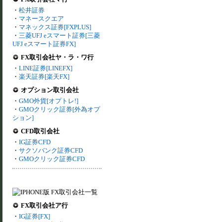
・
松井証券
・
マネースクエア
・
マネックス証券[FXPLUS]
・
三菱UFJ eスマート証券[三菱
UFJ eスマート証券FX]
FX取引会社ヤ・ラ・ワ行
・
LINE証券[LINEFX]
・
楽天証券[楽天FX]
オプション取引会社
・
GMO外貨[オプトレ!]
・
GMOクリック証券[外為オプ
ション]
CFD取引会社
・
IG証券CFD
・
サクソバンク証券CFD
・
GMOクリック証券CFD
FX取引会社ア行
・
IG証券[FX]