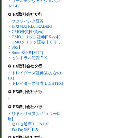
・
ゴールデンウェイジャパン
[MT4]
FX取引会社サ行
・
サクソバンク証券
・
JFX[MATRIXTRADER]
・
GMO外貨[外貨ex]
・
GMOクリック証券[FXネオ]
・
GMOクリック証券【くりっ
く365】
・
StoneX証券[MT4]
・
セントラル短資ＦＸ
FX取引会社タ行
・
トレイダーズ証券[みんなの
FX]
・
トレイダーズ証券[LIGHTFX]
FX取引会社ナ行
-
FX取引会社ハ行
・
ひまわり証券[レギュラー口
座]
・
ヒロセ通商[LION FX]
・
PayPay銀行[FX]
FX取引会社マ行