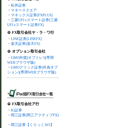
・
松井証券
・
マネースクエア
・
マネックス証券[FXPLUS]
・
三菱UFJ eスマート証券[三菱
UFJ eスマート証券FX]
FX取引会社ヤ・ラ・ワ行
・
LINE証券[LINEFX]
・
楽天証券[楽天FX]
オプション取引会社
・
GMO外貨[オプトレ!](専用
WEBブラウザ版)
・
GMOクリック証券[外為オプ
ション](専用WEBブラウザ版)
FX取引会社ア行
・
IG証券
・
岡三証券[岡三アクティブFX]
・
岡三証券【くりっく365】