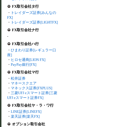
FX取引会社タ行
・
トレイダーズ証券[みんなの
FX]
・
トレイダーズ証券[LIGHTFX]
FX取引会社ナ行
-
FX取引会社ハ行
・
ひまわり証券[レギュラー口
座]
・
ヒロセ通商[LION FX]
・
PayPay銀行[FX]
FX取引会社マ行
・
松井証券
・
マネースクエア
・
マネックス証券[FXPLUS]
・
三菱UFJ eスマート証券[三菱
UFJ eスマート証券FX]
FX取引会社ヤ・ラ・ワ行
・
LINE証券[LINEFX]
・
楽天証券[楽天FX]
オプション取引会社