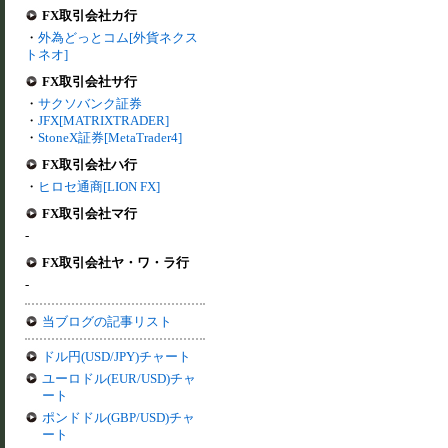
FX取引会社カ行
・
外為どっとコム[外貨ネクス
トネオ]
FX取引会社サ行
・
サクソバンク証券
・
JFX[MATRIXTRADER]
・
StoneX証券[MetaTrader4]
FX取引会社ハ行
・
ヒロセ通商[LION FX]
FX取引会社マ行
-
FX取引会社ヤ・ワ・ラ行
-
当ブログの記事リスト
ドル円(USD/JPY)チャート
ユーロドル(EUR/USD)チャ
ート
ポンドドル(GBP/USD)チャ
ート