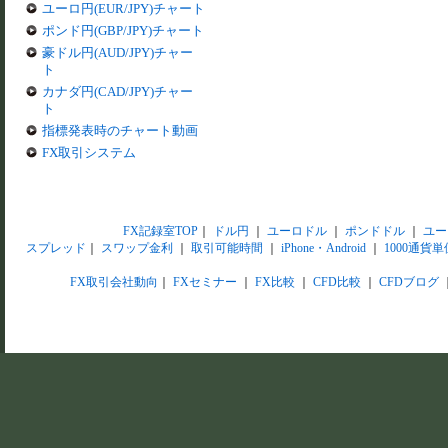
ユーロ円(EUR/JPY)チャート
ポンド円(GBP/JPY)チャート
豪ドル円(AUD/JPY)チャー
ト
カナダ円(CAD/JPY)チャー
ト
指標発表時のチャート動画
FX取引システム
FX記録室TOP
｜
ドル円
｜
ユーロドル
｜
ポンドドル
｜
ユー
スプレッド
｜
スワップ金利
｜
取引可能時間
｜
iPhone・Android
｜
1000通貨単
FX取引会社動向
｜
FXセミナー
｜
FX比較
｜
CFD比較
｜
CFDブログ