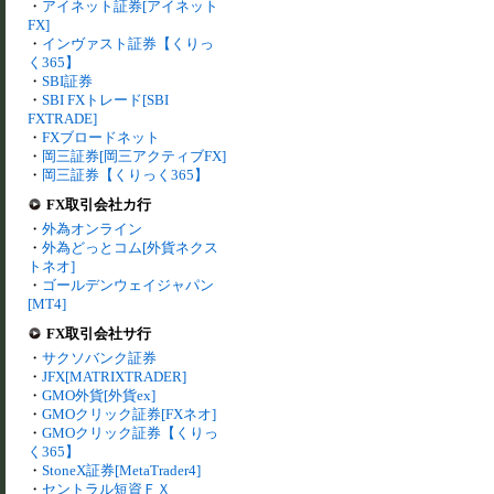
・
アイネット証券[アイネット
FX]
・
インヴァスト証券【くりっ
く365】
・
SBI証券
・
SBI FXトレード[SBI
FXTRADE]
・
FXブロードネット
・
岡三証券[岡三アクティブFX]
・
岡三証券【くりっく365】
FX取引会社カ行
・
外為オンライン
・
外為どっとコム[外貨ネクス
トネオ]
・
ゴールデンウェイジャパン
[MT4]
FX取引会社サ行
・
サクソバンク証券
・
JFX[MATRIXTRADER]
・
GMO外貨[外貨ex]
・
GMOクリック証券[FXネオ]
・
GMOクリック証券【くりっ
く365】
・
StoneX証券[MetaTrader4]
・
セントラル短資ＦＸ