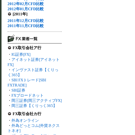
2012年02月CFD比較
2012年01月CFD比較
[2011年]
2011年12月CFD比較
2011年11月CFD比較
FX取引会社ア行
・
IG証券[FX]
・
アイネット証券[アイネット
FX]
・
インヴァスト証券【くりっ
く365】
・
SBI FXトレード[SBI
FXTRADE]
・
SBI証券
・
FXブロードネット
・
岡三証券[岡三アクティブFX]
・
岡三証券【くりっく365】
FX取引会社カ行
・
外為オンライン
・
外為どっとコム[外貨ネクス
トネオ]