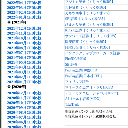
フジトミ証券【くりっく株365】
2022年04月CFD比較
2022年03月CFD比較
大起証券【くりっく株365】
2022年02月CFD比較
カネツ商事【くりっく株365】
2022年01月CFD比較
SBI証券【くりっく株365】
[2021年]
ひまわり証券【くりっく株365】
2021年12月CFD比較
KOYO証券【くりっく株365】
2021年11月CFD比較
サンワード証券【くりっく株365】
2021年10月CFD比較
岡安商事【くりっく株365】
2021年09月CFD比較
FINX J証券【くりっく株365】
2021年08月CFD比較
2021年07月CFD比較
インタラクティブブローカーズ証券
2021年06月CFD比較
Plus500JP証券
2021年05月CFD比較
SBI証券
2021年04月CFD比較
PayPay証券[10倍CFD]
2021年03月CFD比較
PayPay証券[日本株CFD]
2021年02月CFD比較
2021年01月CFD比較
フィリップ証券
[2020年]
マネースクエア［トラリピCFD］
2020年12月CFD比較
デューカスコピージャパン[JForex]
2020年11月CFD比較
AIゴールド証券[MTcX]
2020年10月CFD比較
TakaTrade
2020年09月CFD比較
※背景色ピンク：新規取引会社
2020年08月CFD比較
※背景色オレンジ：変更取引会社
2020年07月CFD比較
2020年06月CFD比較
2020年05月CFD比較