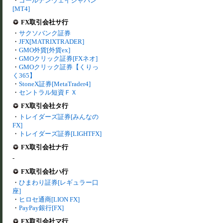
・
ゴールデンウェイジャパン
[MT4]
FX取引会社サ行
・
サクソバンク証券
・
JFX[MATRIXTRADER]
・
GMO外貨[外貨ex]
・
GMOクリック証券[FXネオ]
・
GMOクリック証券【くりっ
く365】
・
StoneX証券[MetaTrader4]
・
セントラル短資ＦＸ
FX取引会社タ行
・
トレイダーズ証券[みんなの
FX]
・
トレイダーズ証券[LIGHTFX]
FX取引会社ナ行
-
FX取引会社ハ行
・
ひまわり証券[レギュラー口
座]
・
ヒロセ通商[LION FX]
・
PayPay銀行[FX]
FX取引会社マ行