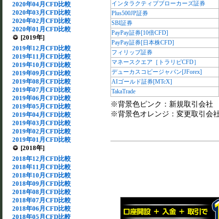
インタラクティブブローカーズ証券
2020年04月CFD比較
2020年03月CFD比較
Plus500JP証券
2020年02月CFD比較
SBI証券
2020年01月CFD比較
PayPay証券[10倍CFD]
[2019年]
PayPay証券[日本株CFD]
2019年12月CFD比較
フィリップ証券
2019年11月CFD比較
マネースクエア［トラリピCFD］
2019年10月CFD比較
デューカスコピージャパン[JForex]
2019年09月CFD比較
2019年08月CFD比較
AIゴールド証券[MTcX]
2019年07月CFD比較
TakaTrade
2019年06月CFD比較
※背景色ピンク：新規取引会社
2019年05月CFD比較
※背景色オレンジ：変更取引会
2019年04月CFD比較
2019年03月CFD比較
2019年02月CFD比較
2019年01月CFD比較
[2018年]
2018年12月CFD比較
2018年11月CFD比較
2018年10月CFD比較
2018年09月CFD比較
2018年08月CFD比較
2018年07月CFD比較
2018年06月CFD比較
2018年05月CFD比較