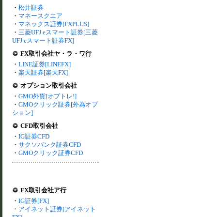
・
松井証券
・
マネースクエア
・
マネックス証券[FXPLUS]
・
三菱UFJ eスマート証券[三菱
UFJ eスマート証券FX]
FX取引会社ヤ・ラ・ワ行
・
LINE証券[LINEFX]
・
楽天証券[楽天FX]
オプション取引会社
・
GMO外貨[オプトレ!]
・
GMOクリック証券[外為オプ
ション]
CFD取引会社
・
IG証券CFD
・
サクソバンク証券CFD
・
GMOクリック証券CFD
FX取引会社ア行
・
IG証券[FX]
・
アイネット証券[アイネット