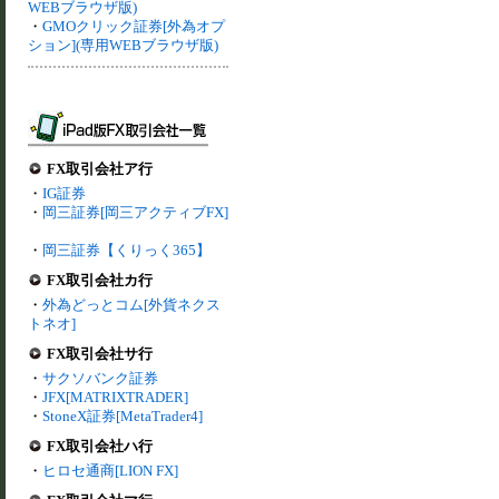
WEBブラウザ版)
・
GMOクリック証券[外為オプ
ション](専用WEBブラウザ版)
FX取引会社ア行
・
IG証券
・
岡三証券[岡三アクティブFX]
・
岡三証券【くりっく365】
FX取引会社カ行
・
外為どっとコム[外貨ネクス
トネオ]
FX取引会社サ行
・
サクソバンク証券
・
JFX[MATRIXTRADER]
・
StoneX証券[MetaTrader4]
FX取引会社ハ行
・
ヒロセ通商[LION FX]