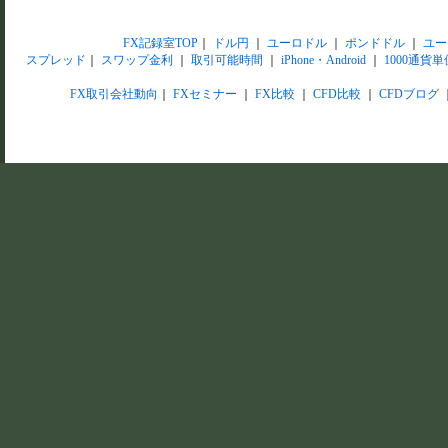
FX記録室TOP
｜
ドル円
｜
ユーロドル
｜
ポンドドル
｜
ユー
スプレッド
｜
スワップ金利
｜
取引可能時間
｜
iPhone・Android
｜
1000通貨単
FX取引会社動向
｜
FXセミナー
｜
FX比較
｜
CFD比較
｜
CFDブログ