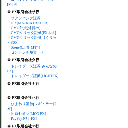
[MT4]
FX取引会社サ行
・
サクソバンク証券
・
JFX[MATRIXTRADER]
・
GMO外貨[外貨ex]
・
GMOクリック証券[FXネオ]
・
GMOクリック証券【くりっ
く365】
・
StoneX証券[MT4]
・
セントラル短資ＦＸ
FX取引会社タ行
・
トレイダーズ証券[みんなの
FX]
・
トレイダーズ証券[LIGHTFX]
FX取引会社ナ行
-
FX取引会社ハ行
・
ひまわり証券[レギュラー口
座]
・
ヒロセ通商[LION FX]
・
PayPay銀行[FX]
FX取引会社マ行