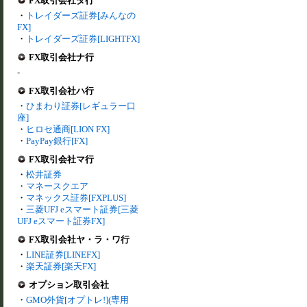
FX取引会社タ行
・
トレイダーズ証券[みんなの
FX]
・
トレイダーズ証券[LIGHTFX]
FX取引会社ナ行
-
FX取引会社ハ行
・
ひまわり証券[レギュラー口
座]
・
ヒロセ通商[LION FX]
・
PayPay銀行[FX]
FX取引会社マ行
・
松井証券
・
マネースクエア
・
マネックス証券[FXPLUS]
・
三菱UFJ eスマート証券[三菱
UFJ eスマート証券FX]
FX取引会社ヤ・ラ・ワ行
・
LINE証券[LINEFX]
・
楽天証券[楽天FX]
オプション取引会社
・
GMO外貨[オプトレ!](専用