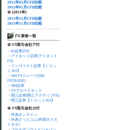
2012年02月CFD比較
2012年01月CFD比較
[2011年]
2011年12月CFD比較
2011年11月CFD比較
FX取引会社ア行
・
IG証券[FX]
・
アイネット証券[アイネット
FX]
・
インヴァスト証券【くりっ
く365】
・
SBI FXトレード[SBI
FXTRADE]
・
SBI証券
・
FXブロードネット
・
岡三証券[岡三アクティブFX]
・
岡三証券【くりっく365】
FX取引会社カ行
・
外為オンライン
・
外為どっとコム[外貨ネクス
トネオ]
・
ゴールデンウェイジャパン