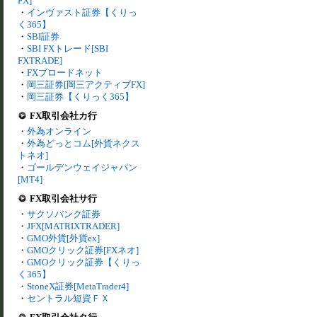
FX]
・
インヴァスト証券【くりっ
く365】
・
SBI証券
・
SBI FXトレード[SBI
FXTRADE]
・
FXブロードネット
・
岡三証券[岡三アクティブFX]
・
岡三証券【くりっく365】
FX取引会社カ行
・
外為オンライン
・
外為どっとコム[外貨ネクス
トネオ]
・
ゴールデンウェイジャパン
[MT4]
FX取引会社サ行
・
サクソバンク証券
・
JFX[MATRIXTRADER]
・
GMO外貨[外貨ex]
・
GMOクリック証券[FXネオ]
・
GMOクリック証券【くりっ
く365】
・
StoneX証券[MetaTrader4]
・
セントラル短資ＦＸ