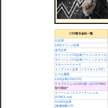
CFD取引会社一覧
IG証券
GMOクリック証券
楽天証券
サクソバンクFX証券[アドバンスコース]
サクソバンクFX証券[ベーシックコース]
マネーパートナーズ
インヴァスト証券［トライオートETF］
ヒロセ通商
LINE証券[LINECFD]
ＦＸプライム byGMO[選べるCFD]
*8/15
取引開始*
ストーンエックスフィナンシャル
[FOREX.com]
OANDA証券
[株価指数CFD