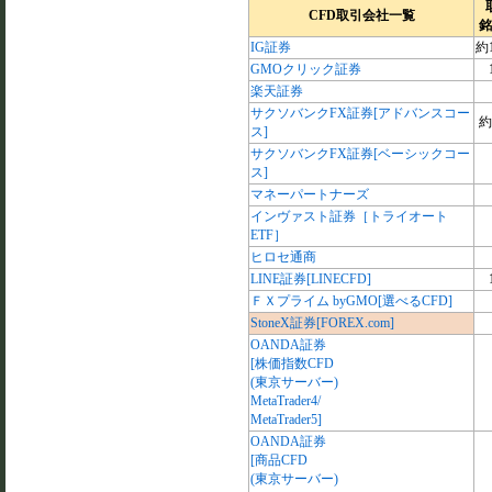
CFD取引会社一覧
銘
IG証券
約1
GMOクリック証券
楽天証券
サクソバンクFX証券[アドバンスコー
約
ス]
サクソバンクFX証券[ベーシックコー
ス]
マネーパートナーズ
インヴァスト証券［トライオート
ETF］
ヒロセ通商
LINE証券[LINECFD]
ＦＸプライム byGMO[選べるCFD]
StoneX証券[FOREX.com]
OANDA証券
[株価指数CFD
(東京サーバー)
MetaTrader4/
MetaTrader5]
OANDA証券
[商品CFD
(東京サーバー)