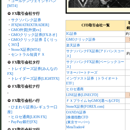
・
ゴールデンウェイジャパン
[MT4]
FX取引会社サ行
・
サクソバンク証券
・
JFX[MATRIXTRADER]
CFD取引会社一覧
銘
・
GMO外貨[外貨ex]
IG証券
約1
・
GMOクリック証券[FXネオ]
・
GMOクリック証券【くりっ
GMOクリック証券
く365】
楽天証券
・
StoneX証券[MT4]
サクソバンクFX証券[アドバンスコー
約
・
セントラル短資ＦＸ
ス]
サクソバンクFX証券[ベーシックコー
FX取引会社タ行
ス]
・
トレイダーズ証券[みんなの
マネーパートナーズ
FX]
・
トレイダーズ証券[LIGHTFX]
インヴァスト証券［トライオート
ETF］
FX取引会社ナ行
ヒロセ通商
-
LINE証券[LINECFD]
FX取引会社ハ行
ＦＸプライム byGMO[選べるCFD]
StoneX証券[FOREX.com]
・
ひまわり証券[レギュラー口
座]
OANDA証券
・
ヒロセ通商[LION FX]
[株価指数CFD
・
PayPay銀行[FX]
(東京サーバー)
MetaTrader4/
FX取引会社マ行