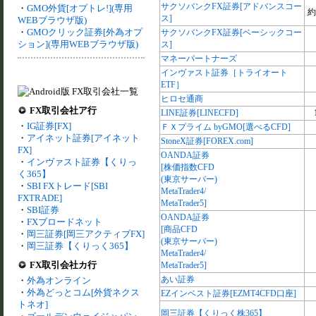
サクソバンクFX証券[アドバンスコー
・
GMO外貨[オプトレ!](専用
約
ス]
WEBブラウザ版)
・
GMOクリック証券[外為オプ
サクソバンクFX証券[ベーシックコー
ション](専用WEBブラウザ版)
ス]
マネーパートナーズ
インヴァスト証券［トライオート
ETF］
ヒロセ通商
FX取引会社ア行
LINE証券[LINECFD]
・
IG証券[FX]
ＦＸプライム byGMO[選べるCFD]
・
アイネット証券[アイネット
StoneX証券[FOREX.com]
FX]
OANDA証券
・
インヴァスト証券【くりっ
[株価指数CFD
く365】
(東京サーバー)
・
SBI FXトレード[SBI
MetaTrader4/
FXTRADE]
MetaTrader5]
・
SBI証券
OANDA証券
・
FXブロードネット
[商品CFD
・
岡三証券[岡三アクティブFX]
(東京サーバー)
・
岡三証券【くりっく365】
MetaTrader4/
FX取引会社カ行
MetaTrader5]
あい証券
・
外為オンライン
・
外為どっとコム[外貨ネクス
EZインベスト証券[EZMT4CFD口座]
トネオ]
岡三証券【くりっく株365】