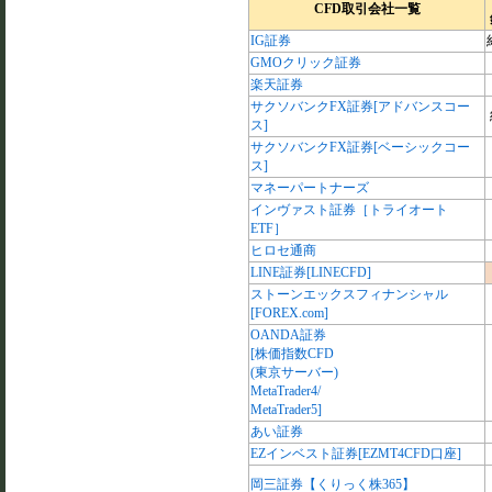
CFD取引会社一覧
IG証券
GMOクリック証券
楽天証券
サクソバンクFX証券[アドバンスコー
ス]
サクソバンクFX証券[ベーシックコー
ス]
マネーパートナーズ
インヴァスト証券［トライオート
ETF］
ヒロセ通商
LINE証券[LINECFD]
ストーンエックスフィナンシャル
[FOREX.com]
OANDA証券
[株価指数CFD
(東京サーバー)
MetaTrader4/
MetaTrader5]
あい証券
EZインベスト証券[EZMT4CFD口座]
岡三証券【くりっく株365】