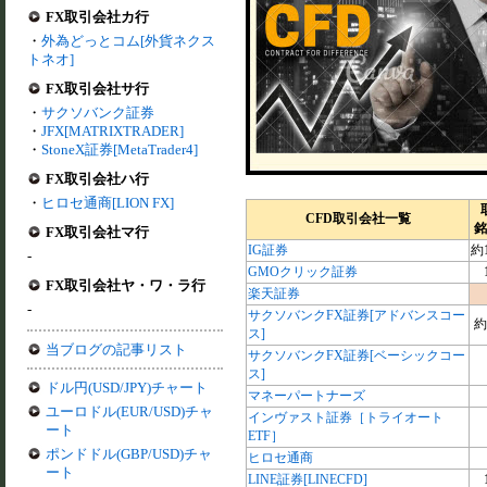
FX取引会社カ行
・
外為どっとコム[外貨ネクス
トネオ]
FX取引会社サ行
・
サクソバンク証券
・
JFX[MATRIXTRADER]
・
StoneX証券[MetaTrader4]
FX取引会社ハ行
・
ヒロセ通商[LION FX]
CFD取引会社一覧
銘
FX取引会社マ行
IG証券
約1
-
GMOクリック証券
FX取引会社ヤ・ワ・ラ行
楽天証券
-
サクソバンクFX証券[アドバンスコー
約
ス]
当ブログの記事リスト
サクソバンクFX証券[ベーシックコー
ス]
ドル円(USD/JPY)チャート
マネーパートナーズ
ユーロドル(EUR/USD)チャ
インヴァスト証券［トライオート
ート
ETF］
ポンドドル(GBP/USD)チャ
ヒロセ通商
ート
LINE証券[LINECFD]