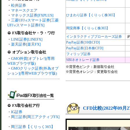
・
松井証券
・
マネースクエア
・
マネックス証券[FXPLUS]
ひまわり証券【くりっく株365】
・
三菱UFJ eスマート証券[三菱
UFJ eスマート証券FX]
岡安商事【くりっく株365】
FX取引会社ヤ・ラ・ワ行
インタラクティブブローカーズ証券
約
・
LINE証券[LINEFX]
PayPay証券[10倍CFD]
・
楽天証券[楽天FX]
PayPay証券[日本株CFD]
オプション取引会社
フィリップ証券
・
GMO外貨[オプトレ!](専用
SBIネオトレード証券
WEBブラウザ版)
※背景色ピンク：新規取引会社
・
GMOクリック証券[外為オプ
※背景色オレンジ：変更取引会社
ション](専用WEBブラウザ版)
FX取引会社ア行
CFD比較(2022年09月
・
IG証券
・
岡三証券[岡三アクティブFX]
・
岡三証券【くりっく365】