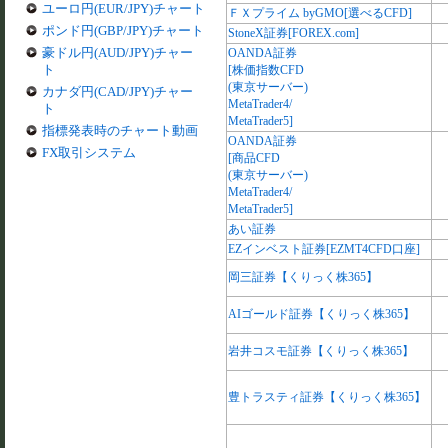
ユーロ円(EUR/JPY)チャート
ＦＸプライム byGMO[選べるCFD]
ポンド円(GBP/JPY)チャート
StoneX証券[FOREX.com]
豪ドル円(AUD/JPY)チャー
OANDA証券
ト
[株価指数CFD
(東京サーバー)
カナダ円(CAD/JPY)チャー
MetaTrader4/
ト
MetaTrader5]
指標発表時のチャート動画
OANDA証券
FX取引システム
[商品CFD
(東京サーバー)
MetaTrader4/
MetaTrader5]
あい証券
EZインベスト証券[EZMT4CFD口座]
岡三証券【くりっく株365】
AIゴールド証券【くりっく株365】
岩井コスモ証券【くりっく株365】
豊トラスティ証券【くりっく株365】