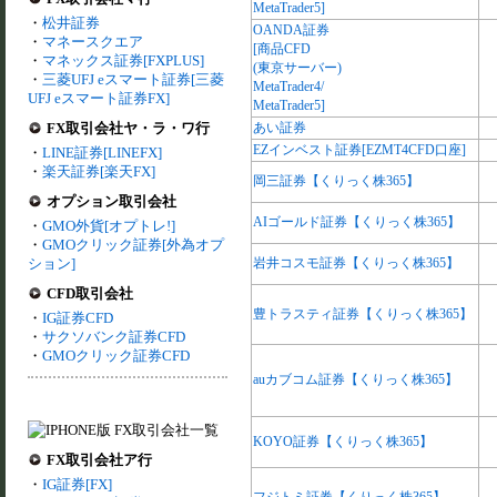
MetaTrader5]
・
松井証券
OANDA証券
・
マネースクエア
[商品CFD
・
マネックス証券[FXPLUS]
(東京サーバー)
・
三菱UFJ eスマート証券[三菱
MetaTrader4/
UFJ eスマート証券FX]
MetaTrader5]
FX取引会社ヤ・ラ・ワ行
あい証券
EZインベスト証券[EZMT4CFD口座]
・
LINE証券[LINEFX]
・
楽天証券[楽天FX]
岡三証券【くりっく株365】
オプション取引会社
AIゴールド証券【くりっく株365】
・
GMO外貨[オプトレ!]
・
GMOクリック証券[外為オプ
ション]
岩井コスモ証券【くりっく株365】
CFD取引会社
豊トラスティ証券【くりっく株365】
・
IG証券CFD
・
サクソバンク証券CFD
・
GMOクリック証券CFD
auカブコム証券【くりっく株365】
KOYO証券【くりっく株365】
FX取引会社ア行
・
IG証券[FX]