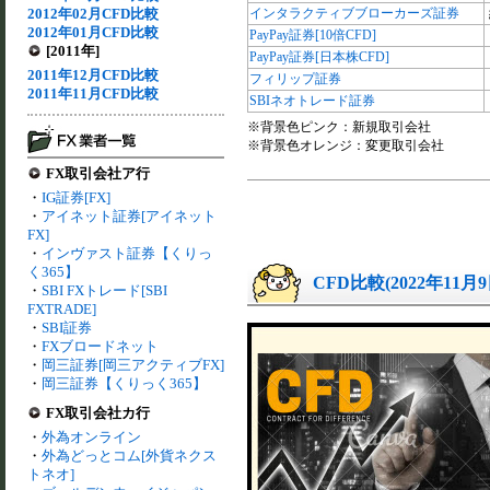
2012年02月CFD比較
インタラクティブブローカーズ証券
2012年01月CFD比較
PayPay証券[10倍CFD]
[2011年]
PayPay証券[日本株CFD]
2011年12月CFD比較
フィリップ証券
2011年11月CFD比較
SBIネオトレード証券
※背景色ピンク：新規取引会社
※背景色オレンジ：変更取引会社
FX取引会社ア行
・
IG証券[FX]
・
アイネット証券[アイネット
FX]
・
インヴァスト証券【くりっ
く365】
CFD比較(2022年11月
・
SBI FXトレード[SBI
FXTRADE]
・
SBI証券
・
FXブロードネット
・
岡三証券[岡三アクティブFX]
・
岡三証券【くりっく365】
FX取引会社カ行
・
外為オンライン
・
外為どっとコム[外貨ネクス
トネオ]