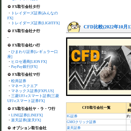
FX取引会社タ行
・
トレイダーズ証券[みんなの
FX]
・
トレイダーズ証券[LIGHTFX]
CFD比較(2022年10月
FX取引会社ナ行
-
FX取引会社ハ行
・
ひまわり証券[レギュラー口
座]
・
ヒロセ通商[LION FX]
・
PayPay銀行[FX]
FX取引会社マ行
・
松井証券
・
マネースクエア
・
マネックス証券[FXPLUS]
・
三菱UFJ eスマート証券[三菱
UFJ eスマート証券FX]
CFD取引会社一覧
FX取引会社ヤ・ラ・ワ行
銘
・
LINE証券[LINEFX]
IG証券
約1
・
楽天証券[楽天FX]
GMOクリック証券
オプション取引会社
楽天証券