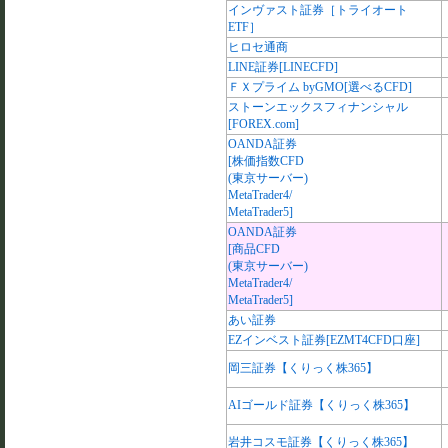
インヴァスト証券［トライオート
ETF］
ヒロセ通商
LINE証券[LINECFD]
ＦＸプライム byGMO[選べるCFD]
ストーンエックスフィナンシャル
[FOREX.com]
OANDA証券
[株価指数CFD
(東京サーバー)
MetaTrader4/
MetaTrader5]
OANDA証券
[商品CFD
(東京サーバー)
MetaTrader4/
MetaTrader5]
あい証券
EZインベスト証券[EZMT4CFD口座]
岡三証券【くりっく株365】
AIゴールド証券【くりっく株365】
岩井コスモ証券【くりっく株365】