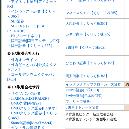
フジトミ証券【くりっく株365】
・
アイネット証券[アイネット
FX]
・
インヴァスト証券【くりっ
マネースクエア【くりっく株365】
く365】
・
SBI証券
大起証券【くりっく株365】
・
SBI FXトレード[SBI
FXTRADE]
カネツ商事【くりっく株365】
・
FXブロードネット
・
岡三証券[岡三アクティブFX]
・
岡三証券【くりっく365】
SBI証券【くりっく株365】
FX取引会社カ行
・
外為オンライン
ひまわり証券【くりっく株365】
・
外為どっとコム[外貨ネクス
トネオ]
・
ゴールデンウェイジャパン
岡安商事【くりっく株365】
[MT4]
インタラクティブブローカーズ証券
約
FX取引会社サ行
PayPay証券[10倍CFD]
・
サクソバンク証券
PayPay証券[日本株CFD]
・
JFX[MATRIXTRADER]
フィリップ証券
・
GMO外貨[外貨ex]
SBIネオトレード証券
・
GMOクリック証券[FXネオ]
・
GMOクリック証券【くりっ
※背景色ピンク：新規取引会社
く365】
※背景色オレンジ：変更取引会社
・
StoneX証券[MetaTrader4]
・
セントラル短資ＦＸ