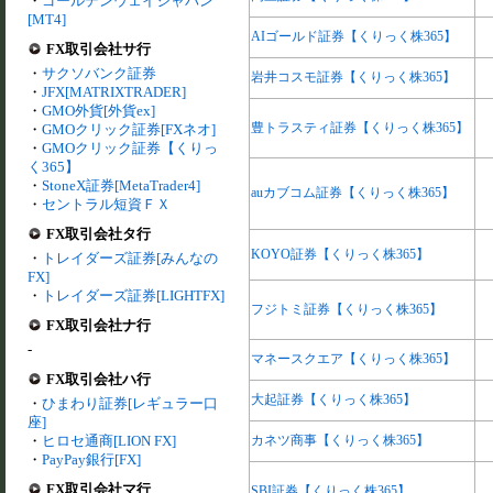
・
ゴールデンウェイジャパン
[MT4]
AIゴールド証券【くりっく株365】
FX取引会社サ行
・
サクソバンク証券
岩井コスモ証券【くりっく株365】
・
JFX[MATRIXTRADER]
・
GMO外貨[外貨ex]
豊トラスティ証券【くりっく株365】
・
GMOクリック証券[FXネオ]
・
GMOクリック証券【くりっ
く365】
・
StoneX証券[MetaTrader4]
auカブコム証券【くりっく株365】
・
セントラル短資ＦＸ
FX取引会社タ行
KOYO証券【くりっく株365】
・
トレイダーズ証券[みんなの
FX]
・
トレイダーズ証券[LIGHTFX]
フジトミ証券【くりっく株365】
FX取引会社ナ行
-
マネースクエア【くりっく株365】
FX取引会社ハ行
大起証券【くりっく株365】
・
ひまわり証券[レギュラー口
座]
・
ヒロセ通商[LION FX]
カネツ商事【くりっく株365】
・
PayPay銀行[FX]
FX取引会社マ行
SBI証券【くりっく株365】